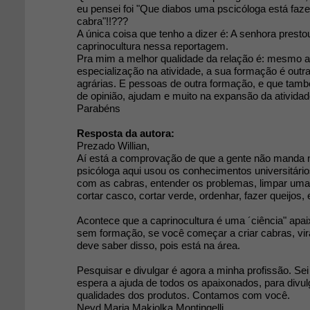
eu pensei foi "Que diabos uma pscicóloga está faze
cabra"!!???
A única coisa que tenho a dizer é: A senhora prest
caprinocultura nessa reportagem.
Pra mim a melhor qualidade da relação é: mesmo a
especialização na atividade, a sua formação é outr
agrárias. E pessoas de outra formação, e que tam
de opinião, ajudam e muito na expansão da atividad
Parabéns
Resposta da autora:
Prezado Willian,
Aí está a comprovação de que a gente não manda 
psicóloga aqui usou os conhecimentos universitário
com as cabras, entender os problemas, limpar uma b
cortar casco, cortar verde, ordenhar, fazer queijos,
Acontece que a caprinocultura é uma ´ciência" apa
sem formação, se você começar a criar cabras, vira
deve saber disso, pois está na área.
Pesquisar e divulgar é agora a minha profissão. Sei
espera a ajuda de todos os apaixonados, para divu
qualidades dos produtos. Contamos com você.
Neyd Maria Makiolka Montingelli