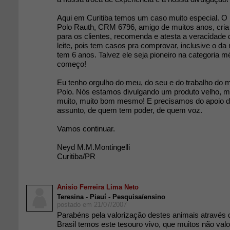
Aqui em Curitiba temos um caso muito especial. O 
Polo Rauth, CRM 6796, amigo de muitos anos, cria c
para os clientes, recomenda e atesta a veracidade 
leite, pois tem casos pra comprovar, inclusive o da 
tem 6 anos. Talvez ele seja pioneiro na categoria m
começo!
Eu tenho orgulho do meu, do seu e do trabalho do
Polo. Nós estamos divulgando um produto velho, m
muito, muito bom mesmo! E precisamos do apoio 
assunto, de quem tem poder, de quem voz.
Vamos continuar.
Neyd M.M.Montingelli
Curitiba/PR
Anisio Ferreira Lima Neto
Teresina - Piauí - Pesquisa/ensino
postado em 21/07/2007
Parabéns pela valorização destes animais através de
Brasil temos este tesouro vivo, que muitos não val