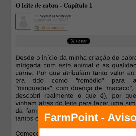
O leite de cabra - Capítulo 1
Por
Neyd M M Montingelli
postado em 12/07/2007
12 comentários
Desde o início da minha criação de cabr
intrigada com este animal e as qualidad
carne. Por que atribuíam tanto valor ao 
era tido como "remédio" para aq
"minguadas", com doença de "macaco", 
descobri realmente o que é), por qu
vinham atrás do leite para fazer uma si
da família que estava com problema d
tantos os "causos" que eu tive que invest
Comecei a buscar na literatura o que ex