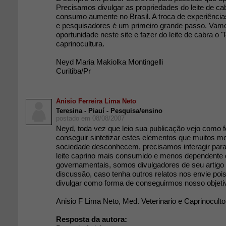
Precisamos divulgar as propriedades do leite de ca
consumo aumente no Brasil. A troca de experiência
e pesquisadores é um primeiro grande passo. Vamo
oportunidade neste site e fazer do leite de cabra o "
caprinocultura.
Neyd Maria Makiolka Montingelli
Curitiba/Pr
Anisio Ferreira Lima Neto
Teresina - Piauí - Pesquisa/ensino
postado em 08/08/2007
Neyd, toda vez que leio sua publicação vejo como f
conseguir sintetizar estes elementos que muitos 
sociedade desconhecem, precisamos interagir para
leite caprino mais consumido e menos dependente
governamentais, somos divulgadores de seu artigo
discussão, caso tenha outros relatos nos envie po
divulgar como forma de conseguirmos nosso objeti
Anisio F Lima Neto, Med. Veterinario e Caprinoculto
Resposta da autora: