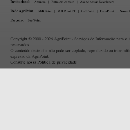
Institucional:
Anuncie
|
Entre em contato
|
Assine nossas Newsletters
Rede AgriPoint:
MilkPoint
|
MilkPoint PT
|
CaféPoint
|
FarmPoint
|
Nossa M
Parceiro:
BeefPoint
Copyright © 2000 - 2026 AgriPoint - Serviços de Informação para o A
reservados
O conteúdo deste site não pode ser copiado, reproduzido ou transmi
expresso da AgriPoint.
Consulte nossa Política de privacidade