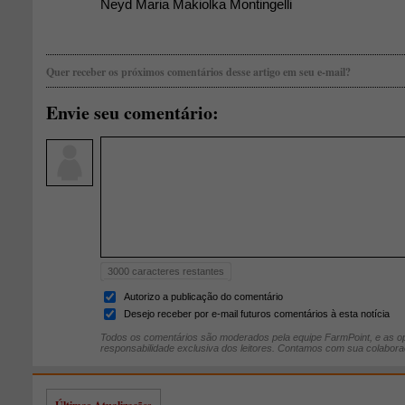
Neyd Maria Makiolka Montingelli
Quer receber os próximos comentários desse artigo em seu e-mail?
Envie seu comentário:
3000
caracteres restantes
Autorizo a publicação do comentário
Desejo receber por e-mail futuros comentários à esta notícia
Todos os comentários são moderados pela equipe FarmPoint, e as op
responsabilidade exclusiva dos leitores. Contamos com sua colabora