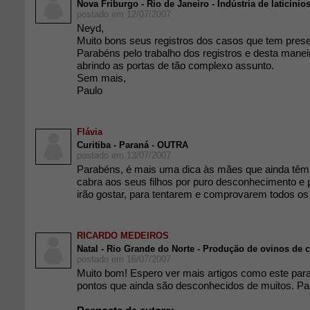
Nova Friburgo - Rio de Janeiro - Indústria de laticínio
postado em 12/07/2007
Neyd,
Muito bons seus registros dos casos que tem prese
Parabéns pelo trabalho dos registros e desta mane
abrindo as portas de tão complexo assunto.
Sem mais,
Paulo
Flávia
Curitiba - Paraná - OUTRA
postado em 13/07/2007
Parabéns, é mais uma dica às mães que ainda têm r
cabra aos seus filhos por puro desconhecimento e 
irão gostar, para tentarem e comprovarem todos os 
RICARDO MEDEIROS
Natal - Rio Grande do Norte - Produção de ovinos de c
postado em 16/07/2007
Muito bom! Espero ver mais artigos como este para
pontos que ainda são desconhecidos de muitos. Pa