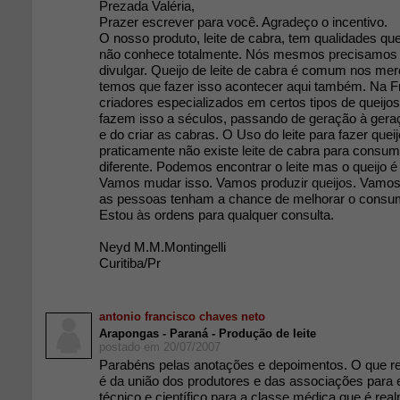
Prezada Valéria,
Prazer escrever para você. Agradeço o incentivo.
O nosso produto, leite de cabra, tem qualidades que 
não conhece totalmente. Nós mesmos precisamos j
divulgar. Queijo de leite de cabra é comum nos me
temos que fazer isso acontecer aqui também. Na F
criadores especializados em certos tipos de queijo
fazem isso a séculos, passando de geração à geraç
e do criar as cabras. O Uso do leite para fazer quei
praticamente não existe leite de cabra para consumo
diferente. Podemos encontrar o leite mas o queijo é m
Vamos mudar isso. Vamos produzir queijos. Vamos 
as pessoas tenham a chance de melhorar o consum
Estou às ordens para qualquer consulta.
Neyd M.M.Montingelli
Curitiba/Pr
antonio francisco chaves neto
Arapongas - Paraná - Produção de leite
postado em 20/07/2007
Parabéns pelas anotações e depoimentos. O que r
é da união dos produtores e das associações para e
técnico e científico para a classe médica que é re