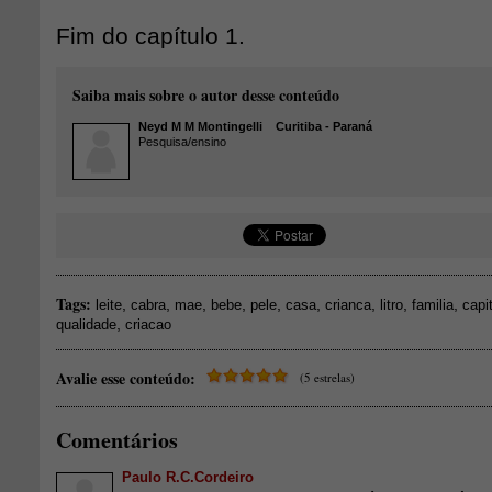
Fim do capítulo 1.
Saiba mais sobre o autor desse conteúdo
Neyd M M Montingelli
Curitiba - Paraná
Pesquisa/ensino
Tags:
,
,
,
,
,
,
,
,
,
leite
cabra
mae
bebe
pele
casa
crianca
litro
familia
capi
,
qualidade
criacao
Avalie esse conteúdo:
(5 estrelas)
Comentários
Paulo R.C.Cordeiro