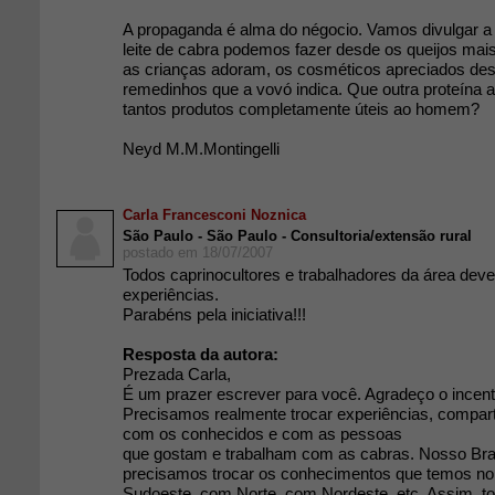
A propaganda é alma do négocio. Vamos divulgar a
leite de cabra podemos fazer desde os queijos mais
as crianças adoram, os cosméticos apreciados des
remedinhos que a vovó indica. Que outra proteína 
tantos produtos completamente úteis ao homem?
Neyd M.M.Montingelli
Carla Francesconi Noznica
São Paulo - São Paulo - Consultoria/extensão rural
postado em 18/07/2007
Todos caprinocultores e trabalhadores da área deve
experiências.
Parabéns pela iniciativa!!!
Resposta da autora:
Prezada Carla,
É um prazer escrever para você. Agradeço o incent
Precisamos realmente trocar experiências, compar
com os conhecidos e com as pessoas
que gostam e trabalham com as cabras. Nosso Bras
precisamos trocar os conhecimentos que temos no
Sudoeste, com Norte, com Nordeste, etc. Assim, 