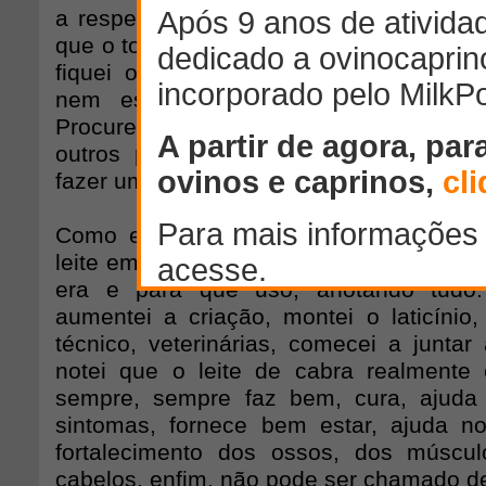
a respeito de científico nesta qualidade
que o tornava o remédio para todos os m
fiquei onde estava. Não existia nada
nem estudado, nem começado a est
Procurei então em livros e bibliotecas, 
outros países e também nada encontre
fazer uma pesquisa caseira mesmo.
Como eu estava criando algumas cab
leite em casa, comecei a perguntar as 
era e para que uso, anotando tudo.
aumentei a criação, montei o laticínio
técnico, veterinárias, comecei a juntar
notei que o leite de cabra realmente
sempre, sempre faz bem, cura, ajuda 
sintomas, fornece bem estar, ajuda n
fortalecimento dos ossos, dos múscul
cabelos, enfim, não pode ser chamado d