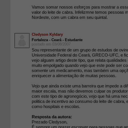
Vamos somar nossos esforços para mostrar a essa
valor do leite de cabra. Infelizmne temos pessoas
Nordeste, com um cabra em seu quintal.
Cledyson Kyldary
Fortaleza - Ceará - Estudante
postado em 03/08/2007
Sou representante de um grupo de estudos de ovin
Universidade Federal do Ceará, GRECO-UFC, e fico
vejo alguam artigo deste tipo, que relata qualidades
muito empolgado quando vejo que este pode ser co
somente um medicamento, mas também uma opção
enriquecer a alimentação de muitas pessoas.
Vejo que ainda existe uma barreira que impede a d
maior escala, mas não devemos culpar os produtor
com este tipo de agronegócio, vejo que há uma ne
politica de incentivo ao consumo do leite de cabra,
como hospitais e escolas.
Resposta da autora:
Prezado Cledyson,
É sempre um prazer escrever para pessoas que ap