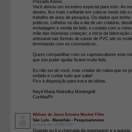
Prezado Anisio,
Você deixou um incentivo especial para mim. Ao re
destes, fico mais confiante em colocar neste site o
trabalho de anos de pesquisa. Os dados que tenho 
práticos, colhidos no dia a dia de um criatório, desd
embalagem e venda do leite, o contato com o consu
mãe das inúmeras crianças; o início da fabricação 
artesanal nas formas de canos de PVC até os mofa
terminando com os cosmesticos.
Quero compartilhar com os caprinocultores esta mi
que isto puder ajudar ficarei muito feliz.
Eu não sei de você, mas criador de cabra que se p
exibido e contar tudo que sabe!
Fico à disposição para troca de idéias.
Neyd Maria Makiolka Montingelli
Curitiba/Pr
William de Jesus Ericeira Mochel Filho
São Luís - Maranhão - Pesquisa/ensino
postado em 16/08/2007
Quando eu li a chamada da reportagem e a autoria, 