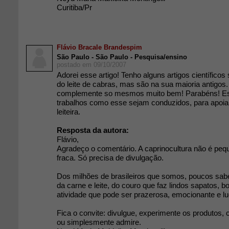
Curitiba/Pr
Flávio Bracale Brandespim
São Paulo - São Paulo - Pesquisa/ensino
postado em 09/10/2007
Adorei esse artigo! Tenho alguns artigos científicos
do leite de cabras, mas são na sua maioria antigos.
complemente so mesmos muito bem! Parabéns! Es
trabalhos como esse sejam conduzidos, para apoiar
leiteira.
Resposta da autora:
Flávio,
Agradeço o comentário. A caprinocultura não é pe
fraca. Só precisa de divulgação.
Dos milhões de brasileiros que somos, poucos sa
da carne e leite, do couro que faz lindos sapatos, b
atividade que pode ser prazerosa, emocionante e lu
Fica o convite: divulgue, experimente os produtos
ou simplesmente admire.