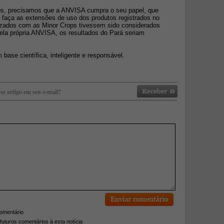
os, precisamos que a ANVISA cumpra o seu papel, que
e faça as extensões de uso dos produtos registrados no
lizados com as Minor Crops tivessem sido considerados
pela própria ANVISA, os resultados do Pará seriam
ase científica, inteligente e responsável.
se artigo em seu e-mail?
comentário
futuros comentários à esta notícia