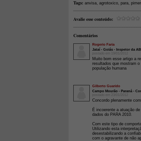
Tags:
,
,
,
anvisa
agrotoxico
para
pime
Avalie esse conteúdo:
Comentários
Rogerio Faria
Jataí - Goiás - Inspetor da 
postado em 19/01/2012
Muito bom esse artigo a r
resultados que mostram o
população humana
Gilberto Guarido
Campo Mourão - Paraná - Con
postado em 23/01/2012
Concordo plenamente com 
É incoerente a atuação de
dados do PARA 2010.
Com este tipo de comporta
Utilizando esta interpreta
desestabilizando a confiab
com o agravante de não a