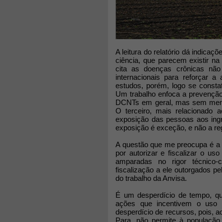
A leitura do relatório dá indica
ciência, que parecem existir n
cita as doenças crônicas não
internacionais para reforçar a
estudos, porém, logo se consta
Um trabalho enfoca a prevenção 
DCNTs em geral, mas sem menç
O terceiro, mais relacionado 
exposição das pessoas aos ingr
exposição é exceção, e não a reg
A questão que me preocupa é a 
por autorizar e fiscalizar o u
amparadas no rigor técnico-ci
fiscalização a ele outorgados pe
do trabalho da Anvisa.
É um desperdício de tempo, qu
ações que incentivem o uso 
desperdício de recursos, pois, a
Para, não permite à população