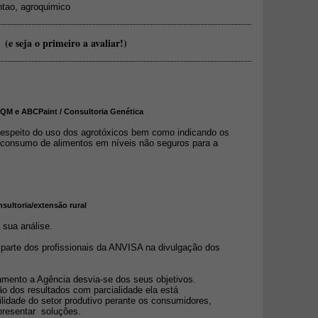
,
ntao
agroquimico
(e seja o primeiro a avaliar!)
ABQM e ABCPaint / Consultoria Genética
eespeito do uso dos agrotóxicos bem como indicando os
 consumo de alimentos em níveis não seguros para a
sultoria/extensão rural
sua análise.
 parte dos profissionais da ANVISA na divulgação dos
mento a Agência desvia-se dos seus objetivos.
ção dos resultados com parcialidade ela está
ilidade do setor produtivo perante os consumidores,
presentar soluções.