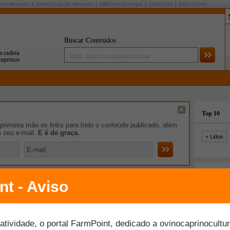
oint Mercado
Inteligência de Mercado
MilkPoint Portugal
CaféPoint
EducaPoint
Buscar Conteúdos
Top 10
rimeira mão os links para todo o conteúdo publicado, além
m seu e-mail.
E é de graça.
+ Lidos
spaço Aberto
a