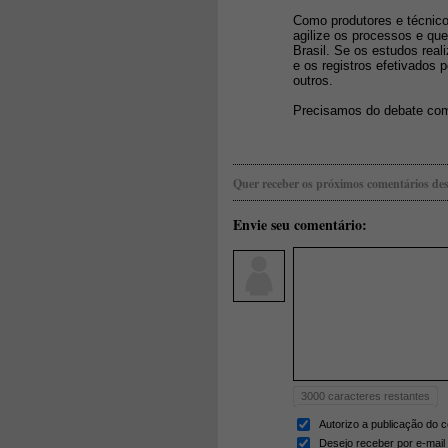
Como produtores e técnic
agilize os processos e qu
Brasil. Se os estudos rea
e os registros efetivados 
outros.
Precisamos do debate com b
Quer receber os próximos comentários des
Envie seu comentário:
3000
caracteres restantes
Autorizo a publicação do 
Desejo receber por e-mail 