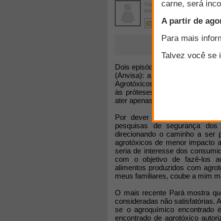
Por
ANDRE MELONI NASSAR
postado em 19/01/2012
2 comentários
Dois episódios recentes puseram 
(Anvisa): a divulgação do rela
Agrotóxicos em Alimentos (bati
às próteses de silicone PIP. Pe
ater apenas ao caso do relatório
Por dever de ofício, caberia 
pesquisas de segurança dos 
direcionando o caminho a ser 
agrotóxicos de menor impacto 
seria de interesse dos consumido
com o objetivo de fazê-los a
alimentos produzidos com agro
meus familiares, coube a mim m
O mais recente Pará mostra qu
consideradas não satisfatórias.
se o agroquímico encontrado é
encontrado de agrotóxico autori