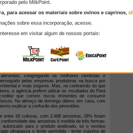
na berlinda a Agência Nacional de Vigilância Sanitária
tório de 2011 do Programa de Análise de Resíduos de
zado de Para) e as reações aos problemas associados
la minha formação e experiência profissional, vou-me
 do Pará.
à Anvisa dominar o estado da arte da ciência nas
alimentos, congregando os melhores cientistas e
perseguido pelas empresas produtoras na busca por
ambiental e mais seguros. Mas, na contramão do que
res, a agência prefere utilizar os resultados do Pará
creditar que correm riscos iminentes de consumir
tóxicos. No almoço de domingo último, em casa, com
esmo explicar a confusão dos pimentões.
e entre 18 culturas, com 2.488 amostras, 28% foram
 A conformidade das amostras é medida de três formas:
 autorizado para o produto analisado, se o resíduo
zado ultrapassa o limite permitido - limite máximo de