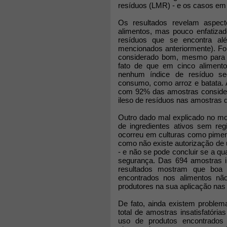
resíduos (LMR) - e os casos em
Os resultados revelam aspect
alimentos, mas pouco enfatizado
resíduos que se encontra alé
mencionados anteriormente). Foi
considerado bom, mesmo para o
fato de que em cinco alimento
nenhum índice de resíduo se
consumo, como arroz e batata. Al
com 92% das amostras considera
ileso de resíduos nas amostras q
Outro dado mal explicado no mo
de ingredientes ativos sem regi
ocorreu em culturas como pimen
como não existe autorização de 
- e não se pode concluir se a qu
segurança. Das 694 amostras in
resultados mostram que boa 
encontrados nos alimentos n
produtores na sua aplicação nas
De fato, ainda existem problem
total de amostras insatisfatóri
uso de produtos encontrados