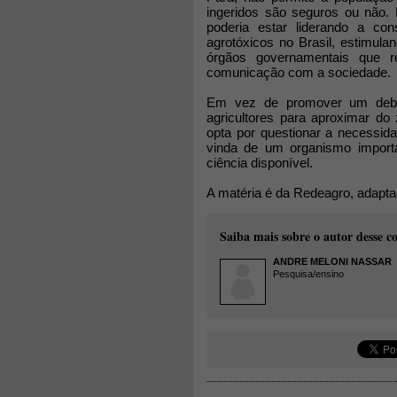
ingeridos são seguros ou não. 
poderia estar liderando a c
agrotóxicos no Brasil, estimul
órgãos governamentais que r
comunicação com a sociedade.
Em vez de promover um debat
agricultores para aproximar do
opta por questionar a necessid
vinda de um organismo importa
ciência disponível.
A matéria é da Redeagro, adaptad
Saiba mais sobre o autor desse c
ANDRE MELONI NASSAR
Pesquisa/ensino