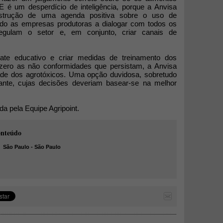
E é um desperdício de inteligência, porque a Anvisa
onstrução de uma agenda positiva sobre o uso de
ando as empresas produtoras a dialogar com todos os
egulam o setor e, em conjunto, criar canais de
e educativo e criar medidas de treinamento dos
 zero as não conformidades que persistam, a Anvisa
ade dos agrotóxicos. Uma opção duvidosa, sobretudo
nte, cujas decisões deveriam basear-se na melhor
a pela Equipe Agripoint.
onteúdo
São Paulo - São Paulo