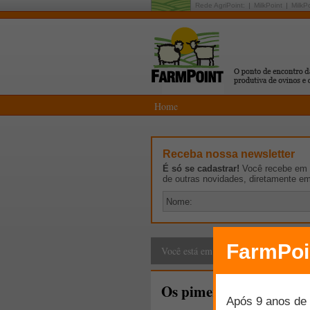
Rede AgriPoint:
MilkPoint
MilkP
Home
Receba nossa newsletter
É só se cadastrar!
Você recebe em p
de outras novidades, diretamente e
Cadeia Produtiva
>
E
Você está em:
Os pimentões da Anvis