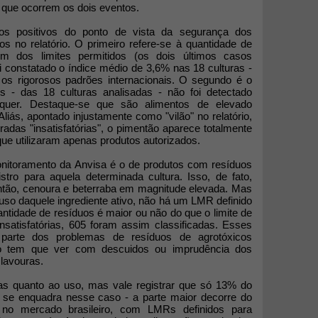
 que ocorrem os dois eventos.
os positivos do ponto de vista da segurança dos
s no relatório. O primeiro refere-se à quantidade de
m dos limites permitidos (os dois últimos casos
 constatado o índice médio de 3,6% nas 18 culturas -
s rigorosos padrões internacionais. O segundo é o
s - das 18 culturas analisadas - não foi detectado
quer. Destaque-se que são alimentos de elevado
iás, apontado injustamente como "vilão" no relatório,
das "insatisfatórias", o pimentão aparece totalmente
ue utilizaram apenas produtos autorizados.
nitoramento da Anvisa é o de produtos com resíduos
stro para aquela determinada cultura. Isso, de fato,
tão, cenoura e beterraba em magnitude elevada. Mas
uso daquele ingrediente ativo, não há um LMR definido
antidade de resíduos é maior ou não do que o limite de
satisfatórias, 605 foram assim classificadas. Esses
parte dos problemas de resíduos de agrotóxicos
ão tem que ver com descuidos ou imprudência dos
 lavouras.
as quanto ao uso, mas vale registrar que só 13% do
as se enquadra nesse caso - a parte maior decorre do
 no mercado brasileiro, com LMRs definidos para