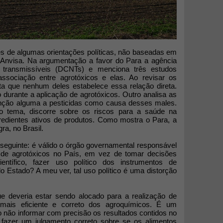
ções de algumas orientações políticas, não baseadas em
a Anvisa. Na argumentação a favor do Para a agência
 transmissíveis (DCNTs) e menciona três estudos
 associação entre agrotóxicos e elas. Ao revisar os
ta que nenhum deles estabelece essa relação direta.
durante a aplicação de agrotóxicos. Outro analisa as
ão alguma a pesticidas como causa desses males.
ao tema, discorre sobre os riscos para a saúde na
edientes ativos de produtos. Como mostra o Para, a
ra, no Brasil.
seguinte: é válido o órgão governamental responsável
so de agrotóxicos no País, em vez de tomar decisões
entífico, fazer uso político dos instrumentos de
lo Estado? A meu ver, tal uso político é uma distorção
e deveria estar sendo alocado para a realização de
mais eficiente e correto dos agroquímicos. É um
o não informar com precisão os resultados contidos no
 fazer um julgamento correto sobre se os alimentos