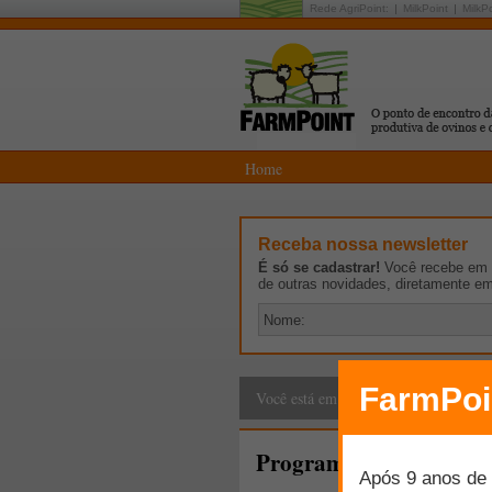
Rede AgriPoint:
MilkPoint
MilkP
Home
Receba nossa newsletter
É só se cadastrar!
Você recebe em p
de outras novidades, diretamente e
Cadeia Produtiva
>
E
Você está em:
Programa Cabra Forte