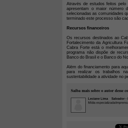
Através de estudos feitos pel
apresentam o maior número d
selecionadas as comunidades qu
terminado este processo são ca
Recursos financeiros
Os recursos destinados ao Cab
Fortalecimento da Agricultura F
Cabra Forte está o melhoramen
programa não dispõe de recurs
Banco do Brasil e o Banco do No
Além do financiamento para aqu
para realizar os trabalhos n
sustentabilidade a atividade no 
Saiba mais sobre o autor desse c
Leciane Lima
Salvador - 
Mídia especializada/imprens