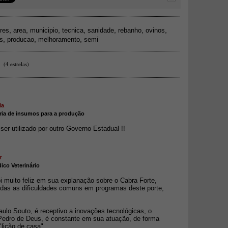
,
,
,
,
,
,
,
res
area
municipio
tecnica
sanidade
rebanho
ovinos
,
,
,
s
producao
melhoramento
semi
(4 estrelas)
la
ria de insumos para a produção
er utilizado por outro Governo Estadual !!
r
dico Veterinário
i muito feliz em sua explanação sobre o Cabra Forte,
das as dificuldades comuns em programas deste porte,
ulo Souto, é receptivo a inovações tecnológicas, o
, Pedro de Deus, é constante em sua atuação, de forma
"lição de casa".