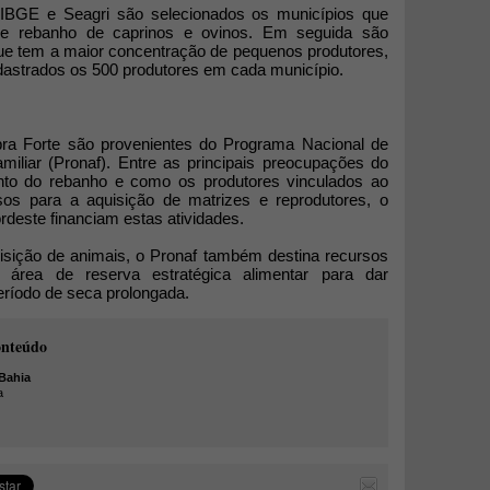
o IBGE e Seagri são selecionados os municípios que
e rebanho de caprinos e ovinos. Em seguida são
e tem a maior concentração de pequenos produtores,
dastrados os 500 produtores em cada município.
ra Forte são provenientes do Programa Nacional de
amiliar (Pronaf). Entre as principais preocupações do
to do rebanho e como os produtores vinculados ao
os para a aquisição de matrizes e reprodutores, o
rdeste financiam estas atividades.
isição de animais, o Pronaf também destina recursos
a área de reserva estratégica alimentar para dar
período de seca prolongada.
onteúdo
Bahia
a