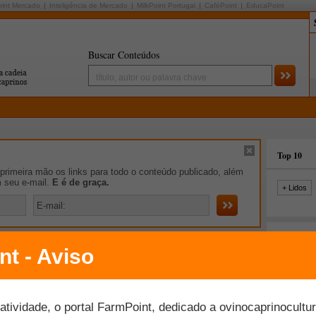
oint Mercado
Inteligência de Mercado
MilkPoint Portugal
CaféPoint
EducaPoint
Buscar Conteúdos
Top 10
rimeira mão os links para todo o conteúdo publicado, além
m seu e-mail.
E é de graça.
+ Lidos
spaço Aberto