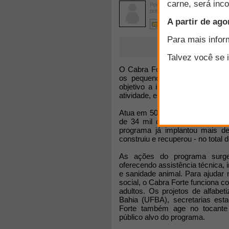
Por
Leciane Lima
postado em 14/08/2006
9 comentários
O Cabra Forte é um programa c
os pequenos produtores de C
objetivo a inserção social dos
atividade, e, conseqüentemente, 
Atua em 50 municípios do semi-ár
de 34 mil caprinovicultores. D
programa já implantou mais d
construiu e recuperou - no total 
As ações do programa surge
oferecendo assistência técnica, i
e sanidade animal. Para ajuda
social, o Cabra Forte funciona co
adultos. Os projetos de alfabe
Bahia (UFBA), secretarias est
Forte também age no tocante
público alvo do programa.