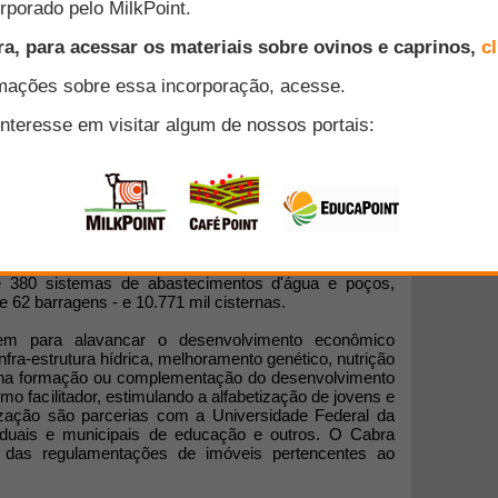
riado pelo Governo do Estado da Bahia para atender
aprinos e Ovinos do semi-árido baiano. Tem como
 produtores através da geração de renda originada na
melhorar a qualidade de vida de suas famílias.
ido baiano, distribuído em 6 pólos, beneficiando mais
esde 2003, quando foi criado, até junho deste ano, o
e 380 sistemas de abastecimentos d'água e poços,
de 62 barragens - e 10.771 mil cisternas.
m para alavancar o desenvolvimento econômico
nfra-estrutura hídrica, melhoramento genético, nutrição
r na formação ou complementação do desenvolvimento
mo facilitador, estimulando a alfabetização de jovens e
tização são parcerias com a Universidade Federal da
aduais e municipais de educação e outros. O Cabra
 das regulamentações de imóveis pertencentes ao