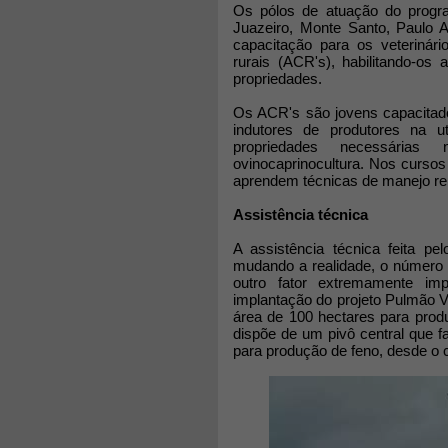
Os pólos de atuação do progra
Juazeiro, Monte Santo, Paulo
capacitação para os veterinári
rurais (ACR's), habilitando-os
propriedades.
Os ACR's são jovens capacitado
indutores de produtores na u
propriedades necessária
ovinocaprinocultura. Nos curso
aprendem técnicas de manejo repr
Assistência técnica
A assistência técnica feita p
mudando a realidade, o número 
outro fator extremamente im
implantação do projeto Pulmão 
área de 100 hectares para produç
dispõe de um pivô central que fa
para produção de feno, desde o c