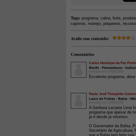
Tags:
,
,
,
programa
cabra
forte
produto
,
,
,
caprinos
manejo
pequenos
recurso
Avalie esse conteúdo:
Comentários
Carlos Henrique da Paz Porte
Recife - Pernambuco - Indúst
postado em 14/08/2006
Excelente programa, deve s
Paulo José Theophilo Gertne
Lauro de Freitas - Bahia - Mé
postado em 14/08/2006
A Senhora Leciane Lima fo
programa que apesar de to
já é desde já vitorioso.
O Governador da Bahia, Pa
Secretário de Agricultura
que a Bahia tem feito sua 