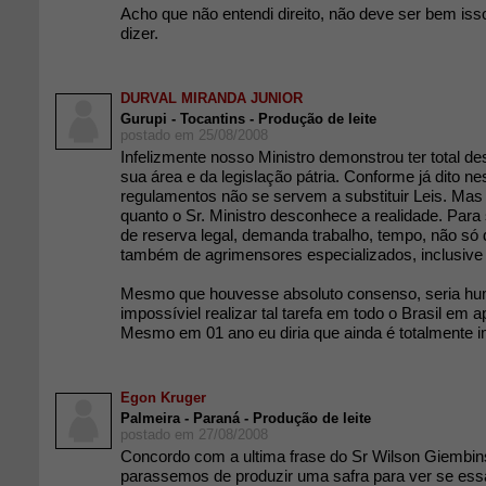
Acho que não entendi direito, não deve ser bem iss
dizer.
DURVAL MIRANDA JUNIOR
Gurupi - Tocantins - Produção de leite
postado em 25/08/2008
Infelizmente nosso Ministro demonstrou ter total 
sua área e da legislação pátria. Conforme já dito n
regulamentos não se servem a substituir Leis. Mas 
quanto o Sr. Ministro desconhece a realidade. Par
de reserva legal, demanda trabalho, tempo, não só 
também de agrimensores especializados, inclusiv
Mesmo que houvesse absoluto consenso, seria h
impossíviel realizar tal tarefa em todo o Brasil em 
Mesmo em 01 ano eu diria que ainda é totalmente i
Egon Kruger
Palmeira - Paraná - Produção de leite
postado em 27/08/2008
Concordo com a ultima frase do Sr Wilson Giembins
parassemos de produzir uma safra para ver se essa l