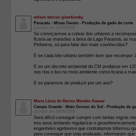
wilson tarciso giembinsky
Paracatu - Minas Gerais - Produção de gado de corte
postado em 23/08/2008
Se começarmos a cobrar dos urbanos a recompos
ficaria as mansões a beira do Lago Paranoá, as mar
Pinheiros, só para falar dos mais coonhecidos?
E se cada lote urbano também tiver que recompor 
E se um decreto ambiental do CM proibisse em 120 
nos rios e lixo no meio ambiente como ficaria a mai
E se pararmos de produzir por um ano?
Maria Lúcia de Barros Mendes Kassar
Campo Grande - Mato Grosso do Sul - Produção de ga
postado em 24/08/2008
Será difícil conseguir cumprir com tantas regras n
tres anos tentando regularizar o georeferenciament
engenheiro agrônomo que contratamos informou qu
para conseguir que seja analisado, informaram que