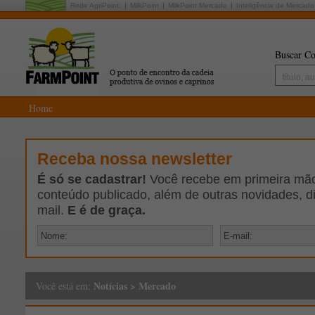
Rede AgriPoint:
MilkPoint
MilkPoint Mercado
Inteligência de Mercado
Buscar Co
Home
Receba nossa newsletter
É só se cadastrar!
Você recebe em primeira mão 
conteúdo publicado, além de outras novidades, d
mail.
E é de graça.
Notícias
>
Mercado
Você está em: