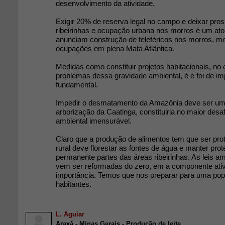
desenvolvimento da atividade.
Exigir 20% de reserva legal no campo e deixar prosp
ribeirinhas e ocupação urbana nos morros é um ato
anunciam construção de teleféricos nos morros, m
ocupações em plena Mata Atlântica.
Medidas como constituir projetos habitacionais, n
problemas dessa gravidade ambiental, é e foi de im
fundamental.
Impedir o desmatamento da Amazônia deve ser u
arborização da Caatinga, constituiria no maior des
ambiental imensurável.
Claro que a produção de alimentos tem que ser prot
rural deve florestar as fontes de água e manter pro
permanente partes das áreas ribeirinhas. As leis a
vem ser reformadas do zero, em a componente ativi
importância. Temos que nos preparar para uma pop
habitantes.
L. Aguiar
Araxá - Minas Gerais - Produção de leite