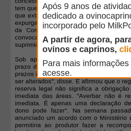
concessão de crédito rural. "Quando a 
tem que consertar. O decreto não pode p
que extrapolou e legislou é nulo de pleno
expurgado do decreto", afirmou o minis
da Comissão de Agricultura durante a
convocada para debater o tema. "As pen
suprimidas", garantiu.
Sob aplausos dos ruralistas, Minc pr
prazo de adequação de 120 dias para 
prazos inexeqüíveis? Então, esses pra
ser alterados", disse. E afirmou que o re
reserva legal não significa a obrigaçã
imediata das áreas. "Averbar não é r
imediata. É apenas uma declaração de
dono pode fazer". Na semana passad
anunciado um acordo com o Ministério d
permitiria ao produtor fazer a recomp