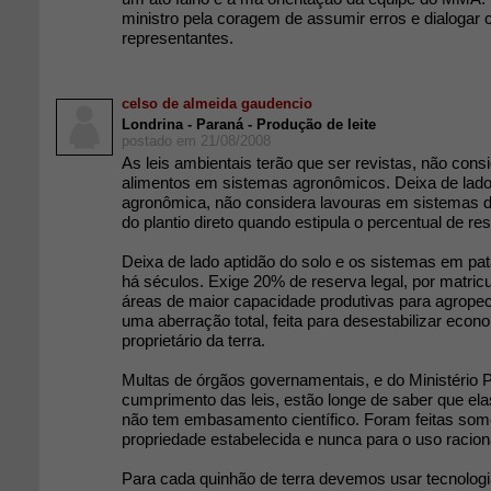
ministro pela coragem de assumir erros e dialogar
representantes.
celso de almeida gaudencio
Londrina - Paraná - Produção de leite
postado em 21/08/2008
As leis ambientais terão que ser revistas, não cons
alimentos em sistemas agronômicos. Deixa de lado
agronômica, não considera lavouras em sistemas de
do plantio direto quando estipula o percentual de res
Deixa de lado aptidão do solo e os sistemas em p
há séculos. Exige 20% de reserva legal, por matric
áreas de maior capacidade produtivas para agrope
uma aberração total, feita para desestabilizar eco
proprietário da terra.
Multas de órgãos governamentais, e do Ministério Pu
cumprimento das leis, estão longe de saber que el
não tem embasamento científico. Foram feitas some
propriedade estabelecida e nunca para o uso raciona
Para cada quinhão de terra devemos usar tecnolog