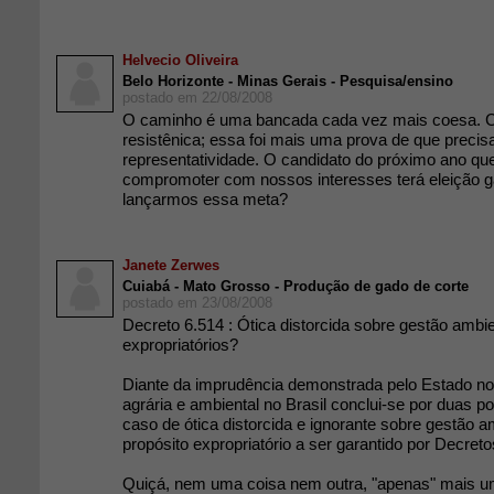
Helvecio Oliveira
Belo Horizonte - Minas Gerais - Pesquisa/ensino
postado em 22/08/2008
O caminho é uma bancada cada vez mais coesa. Co
resistênica; essa foi mais uma prova de que precis
representatividade. O candidato do próximo ano qu
compromoter com nossos interesses terá eleição ga
lançarmos essa meta?
Janete Zerwes
Cuiabá - Mato Grosso - Produção de gado de corte
postado em 23/08/2008
Decreto 6.514 : Ótica distorcida sobre gestão ambie
expropriatórios?
Diante da imprudência demonstrada pelo Estado no 
agrária e ambiental no Brasil conclui-se por duas p
caso de ótica distorcida e ignorante sobre gestão a
propósito expropriatório a ser garantido por Decreto
Quiçá, nem uma coisa nem outra, "apenas" mais 