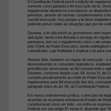
A Constituição Federal prevê a edição de regulame
somente como garantia a fiel execução da lei. Dest
regulamentar destina-se a esclarecer os dispositiv
previstos, através de normas complementares à lei,
sua fiel execução. Isso porque a lei deve estabelec
podendo prever todas as situações que por ela ser
Destarte, a lei não prevê os pormenores nem espec
aplicação, tarefa esta deixada a encargo do regula
panorama, tem-se o regulamento como o ato eman
pelo Chefe do Poder Executivo, sendo indelegável 
subordinado, cuja finalidade é explicar a lei para s
Através dele, instituem-se regras de execução - e n
desenvolvendo os comandos legislativos, estabele
providências necessárias ao fiel cumprimento e apli
Destarte, conforme dispõe o art. 84, inciso IV, da C
compete privativamente ao chefe do Poder Executiv
regulamentos para fiel execução das leis, consoant
parágrafo único do art. 84, da Constituição Federal.
Em nosso ordenamento jurídico, o princípio da lega
assentar-se na própria estrutura do Estado de Direi
constitucional como um todo - encontra-se express
Federal, em seu artigo 5º, inciso II, dispondo que 