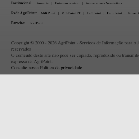
Institucional:
Anuncie
|
Entre em contato
|
Assine nossas Newsletters
Rede AgriPoint:
MilkPoint
|
MilkPoint PT
|
CaféPoint
|
FarmPoint
|
Nossa M
Parceiro:
BeefPoint
Copyright © 2000 - 2026 AgriPoint - Serviços de Informação para o A
reservados
O conteúdo deste site não pode ser copiado, reproduzido ou transmi
expresso da AgriPoint.
Consulte nossa Política de privacidade