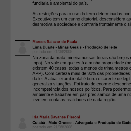
fundiária e ambiental do país.
As restrições para o uso da terra determinadas por
Executivo tem um cunho ditatorial, desconsidera as
desmotiva a sociedade e contraria frontalmente o 
Marcos Salazar de Paula
Lima Duarte - Minas Gerais - Produção de leite
postado em 21/08/2008
Na zona da mata mineira nossas terras são brejos 
topo). No vale em que está a minha propriedade (o
existem 40 casas, todas a menos de trinta metros d
APP). Com certeza mais de 90% das propriedades d
da lei. A atual lei ambiental é burra e carente de le
generaliza situações. Foi fruto do enorme desconhe
incompetência dos nossos políticos. Para podermo
ambiente e trabalhar em paz precisamos de uma no
leve em conta as realidades de cada região.
Iria Maria Davanse Pieroni
Cuiabá - Mato Grosso - Advogada e Produção de Gado
postado em 21/08/2008