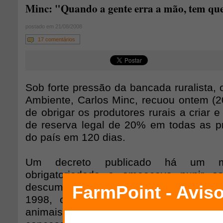
Minc: "Quando a gente erra a mão, tem que
postado em 21/08/2008
17 comentários
Sob forte pressão da bancada ruralista, 
Ambiente, Carlos Minc, recuou ontem (2
de obrigar os produtores rurais a criar e
de reserva legal de 20% em todas as pr
do país em 120 dias.
Um decreto publicado há um mê
obrigatoriedade e ameaçava punir o
descumprissem a Lei de Crimes Ambien
1998, com multas de até R$ 100 mi
animais, equipamentos e produtos, alé