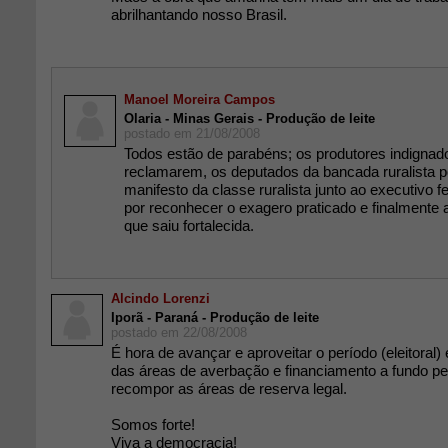
abrilhantando nosso Brasil.
Manoel Moreira Campos
Olaria - Minas Gerais - Produção de leite
postado em 21/08/2008
Todos estão de parabéns; os produtores indigna
reclamarem, os deputados da bancada ruralista p
manifesto da classe ruralista junto ao executivo f
por reconhecer o exagero praticado e finalmente 
que saiu fortalecida.
Alcindo Lorenzi
Iporã - Paraná - Produção de leite
postado em 22/08/2008
É hora de avançar e aproveitar o período (eleitoral) 
das áreas de averbação e financiamento a fundo pe
recompor as áreas de reserva legal.
Somos forte!
Viva a democracia!