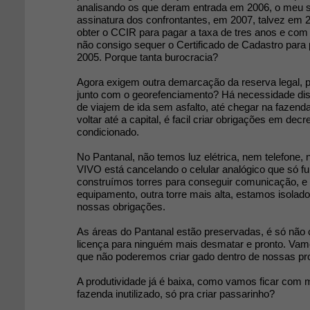
analisando os que deram entrada em 2006, o meu s
assinatura dos confrontantes, em 2007, talvez em
obter o CCIR para pagar a taxa de tres anos e com 
não consigo sequer o Certificado de Cadastro para
2005. Porque tanta burocracia?
Agora exigem outra demarcação da reserva legal, 
junto com o georefenciamento? Há necessidade di
de viajem de ida sem asfalto, até chegar na fazenda
voltar até a capital, é facil criar obrigações em decr
condicionado.
No Pantanal, não temos luz elétrica, nem telefone,
VIVO está cancelando o celular analógico que só fu
construímos torres para conseguir comunicação, e
equipamento, outra torre mais alta, estamos isolad
nossas obrigações.
As áreas do Pantanal estão preservadas, é só nã
licença para ninguém mais desmatar e pronto. Vam
que não poderemos criar gado dentro de nossas pr
A produtividade já é baixa, como vamos ficar com
fazenda inutilizado, só pra criar passarinho?