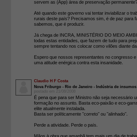
servem as (App) área de preservação permanente
Até quando este governo vai tentar inviabilizar o tr
rurais deste país? Precisamos sim, é de paz para 
sabemos, que é produzir.
Já chega de INCRA, MINISTÉRIO DO MEIO AMBIE
todas estas entidades, que fazem de tudo para prej
sempre tentando nos colocar como vilões diante da 
Espero que nossos representantes no congresso 
uma atitude enérgica contra esta insanidade.
Claudio H F Costa
Nova Friburgo - Rio de Janeiro - Indústria de insumos 
postado em 21/08/2008
É pena que para ser Ministro não seja necessário
formação no assunto. Basta eco-paixão e eco-garra
elite atualmente instalada.
Basta ser políticamente "correto" ou "alinhado".
Perde a atividade. Perde o país.
Mãos à obra que amanhã tem mais um dia de trabalh