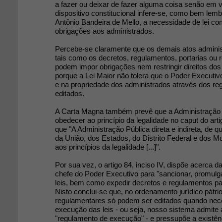
a fazer ou deixar de fazer alguma coisa senão em vi
dispositivo constitucional infere-se, como bem lem
Antônio Bandeira de Mello, a necessidade de lei co
obrigações aos administrados.
Percebe-se claramente que os demais atos adminis
tais como os decretos, regulamentos, portarias ou 
podem impor obrigações nem restringir direitos dos
porque a Lei Maior não tolera que o Poder Executivo 
e na propriedade dos administrados através dos re
editados.
A Carta Magna também prevê que a Administração 
obedecer ao princípio da legalidade no caput do art
que "A Administração Pública direta e indireta, de 
da União, dos Estados, do Distrito Federal e dos M
aos princípios da legalidade [...]".
Por sua vez, o artigo 84, inciso IV, dispõe acerca 
chefe do Poder Executivo para "sancionar, promulga
leis, bem como expedir decretos e regulamentos par
Nisto conclui-se que, no ordenamento jurídico pátri
regulamentares só podem ser editados quando neces
execução das leis - ou seja, nosso sistema admit
"regulamento de execução" - e pressupõe a existê