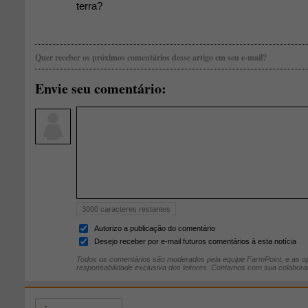
terra?
Quer receber os próximos comentários desse artigo em seu e-mail?
Envie seu comentário:
3000
caracteres restantes
Autorizo a publicação do comentário
Desejo receber por e-mail futuros comentários à esta notícia
Todos os comentários são moderados pela equipe FarmPoint, e as op
responsabilidade exclusiva dos leitores. Contamos com sua colabora