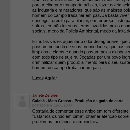
para melhorar o transporte público, fazer coleta selet
as indústria e mineradoras, que são as maiores pol
homem do campo trabalhar em paz. Já basta vive
conseguir credito para plantar, em ter preço justo 
safras, em não ter suas terras invadidas pelos c
sociais, medo da Policia Ambiental, medo da falta 
E muitas vezes agüentar o odor desagradável que 
passam no fundo de suas propriedades, que nasc
límpidas e claras e quando passam pelas cidades
com todo tipo de sujeira. Jogadas por um povo ingr
criminalizar quem produz alimento para o seu sust
homem do campo trabalhar em paz.
Lucas Aguiar
Janete Zerwes
Cuiabá - Mato Grosso - Produção de gado de corte
postado em 21/08/2008
Gostaria de comentar esse artigo em tom diferente 
"Estamos caindo em cima", chamar atenção sobre
problemas fundiários e ambientais.