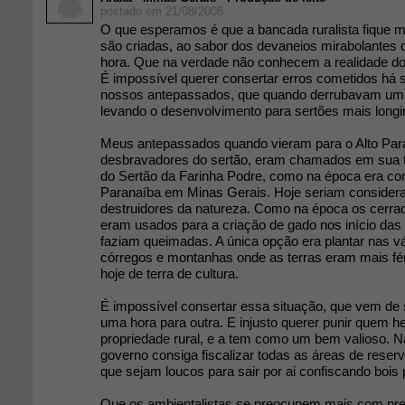
postado em 21/08/2008
O que esperamos é que a bancada ruralista fique ma
são criadas, ao sabor dos devaneios mirabolantes 
hora. Que na verdade não conhecem a realidade do
É impossível querer consertar erros cometidos há
nossos antepassados, que quando derrubavam u
levando o desenvolvimento para sertões mais longi
Meus antepassados quando vieram para o Alto Pa
desbravadores do sertão, eram chamados em sua te
do Sertão da Farinha Podre, como na época era con
Paranaíba em Minas Gerais. Hoje seriam consider
destruidores da natureza. Como na época os cerra
eram usados para a criação de gado nos início da
faziam queimadas. A única opção era plantar nas vá
córregos e montanhas onde as terras eram mais fé
hoje de terra de cultura.
É impossível consertar essa situação, que vem de
uma hora para outra. E injusto querer punir quem 
propriedade rural, e a tem como um bem valioso. N
governo consiga fiscalizar todas as áreas de reserv
que sejam loucos para sair por ai confiscando bois p
Que os ambientalistas se preocupem mais com pre