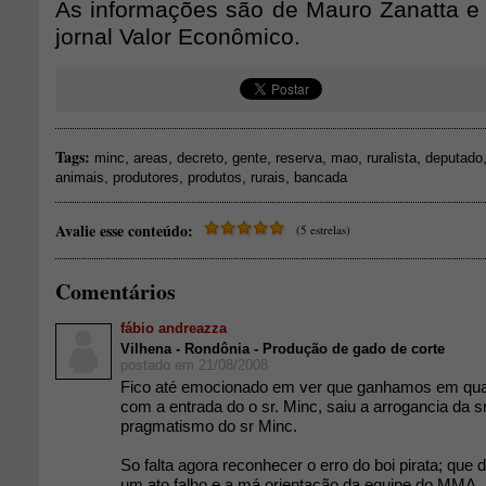
As informações são de Mauro Zanatta e
jornal Valor Econômico.
Tags:
,
,
,
,
,
,
,
minc
areas
decreto
gente
reserva
mao
ruralista
deputado
,
,
,
,
animais
produtores
produtos
rurais
bancada
Avalie esse conteúdo:
(5 estrelas)
Comentários
fábio andreazza
Vilhena - Rondônia - Produção de gado de corte
postado em 21/08/2008
Fico até emocionado em ver que ganhamos em quali
com a entrada do o sr. Minc, saiu a arrogancia da s
pragmatismo do sr Minc.
So falta agora reconhecer o erro do boi pirata; que
um ato falho e a má orientação da equipe do MMA.