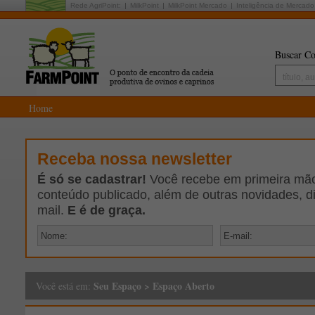
Rede AgriPoint:
MilkPoint
MilkPoint Mercado
Inteligência de Mercado
Buscar Co
Home
Receba nossa newsletter
É só se cadastrar!
Você recebe em primeira mão 
conteúdo publicado, além de outras novidades, d
mail.
E é de graça.
Seu Espaço
>
Espaço Aberto
Você está em: