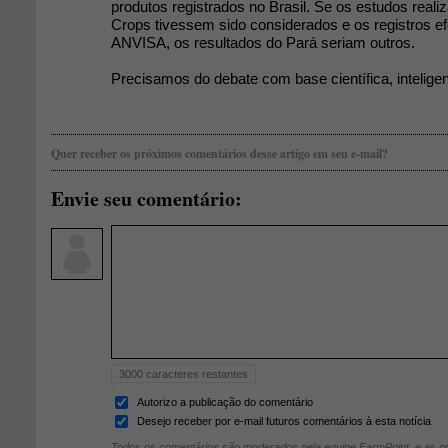
produtos registrados no Brasil. Se os estudos real
Crops tivessem sido considerados e os registros ef
ANVISA, os resultados do Pará seriam outros.
Precisamos do debate com base científica, intelige
Quer receber os próximos comentários desse artigo em seu e-mail?
Envie seu comentário:
3000
caracteres restantes
Autorizo a publicação do comentário
Desejo receber por e-mail futuros comentários à esta notícia
Todos os comentários são moderados pela equipe FarmPoint, e as op