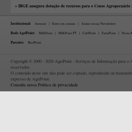
» IBGE assegura dotação de recursos para o Censo Agropecuário
Institucional:
Anuncie
|
Entre em contato
|
Assine nossas Newsletters
Rede AgriPoint:
MilkPoint
|
MilkPoint PT
|
CaféPoint
|
FarmPoint
|
Nossa M
Parceiro:
BeefPoint
Copyright © 2000 - 2026 AgriPoint - Serviços de Informação para o A
reservados
O conteúdo deste site não pode ser copiado, reproduzido ou transmi
expresso da AgriPoint.
Consulte nossa Política de privacidade