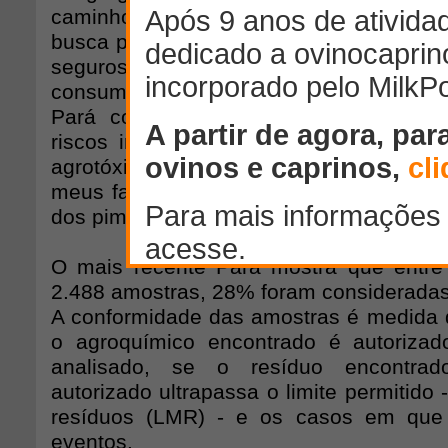
caminho a ser perseguido pelas empre
busca por agrotóxicos de menor impacto
seguros. Mas, na contramão do que seria
consumidores, a agência prefere utiliza
Pará com o objetivo de fazê-los acre
riscos iminentes de consumir aliment
agrotóxicos. No almoço de domingo últ
meus familiares, coube a mim mesmo ex
dos pimentões.
O mais recente Pará mostra que entre
2.488 amostras, 28% foram consideradas 
A conformidade das amostras é medida d
o agroquímico encontrado é autorizad
analisado, se o resíduo encontrad
autorizado ultrapassa o limite permitido 
resíduos (LMR) - e os casos em que
eventos.