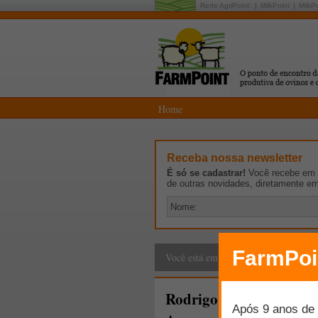
Rede AgriPoint:
MilkPoint
MilkP
Home
Receba nossa newsletter
É só se cadastrar!
Você recebe em p
de outras novidades, diretamente e
Leite & Mercado
>
Gi
Você está em:
Rodrigo Figueiredo é o 