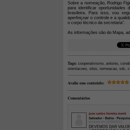
Sobre a nomeação, Rodrigo Figu
para identificar oportunidade
brasileira. Para isso, vou se
aperfeiçoar o controle e a quali
o corpo técnico da secretaria".
As informações são do Mapa, ada
Tags:
,
,
cooperativismo
antonio
cona
,
,
,
,
orientacoes
silos
nomeacao
sdc
c
Avalie esse conteúdo:
Comentários
jose carlos ferreira menk
Salvador - Bahia - Pesquis
postado em 15/08/2013
DEVEMOS DAR VALOR