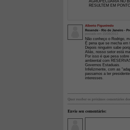
AGROPECUÁRIA NO BR
RESULTEM EM PONTO
Alberto Figueiredo
Resende - Rio de Janeiro - Pr
postado em 15/08/2013
Não conheço o Rodrigo, m
É pena que se mecha em ti
Depois ninguém sabe porqu
Aliás, nosso setor está ma
Por isso é que pesa sobre
ambiental com RESERVAS 
Governos Estaduais.
Infelizmente, com as "ada
passamos a ter presidente
interesses.
Quer receber os próximos comentários des
Envie seu comentário: