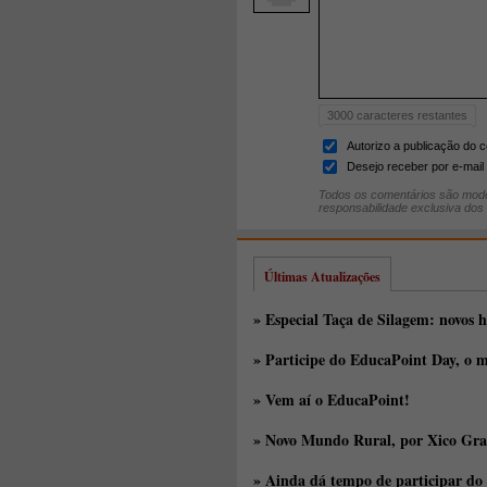
3000
caracteres restantes
Autorizo a publicação do 
Desejo receber por e-mail 
Todos os comentários são mode
responsabilidade exclusiva dos
Últimas Atualizações
» Especial Taça de Silagem: novos h
» Participe do EducaPoint Day, o m
» Vem aí o EducaPoint!
» Novo Mundo Rural, por Xico Gra
» Ainda dá tempo de participar do