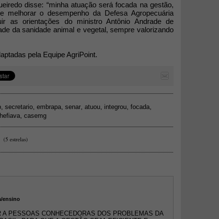
eiredo disse: “minha atuação será focada na gestão,
s de melhorar o desempenho da Defesa Agropecuária
guir as orientações do ministro Antônio Andrade de
dade da sanidade animal e vegetal, sempre valorizando
ptadas pela Equipe AgriPoint.
,
,
,
,
,
,
,
b
secretario
embrapa
senar
atuou
integrou
focada
,
hefiava
casemg
(5 estrelas)
a/ensino
 A PESSOAS CONHECEDORAS DOS PROBLEMAS DA