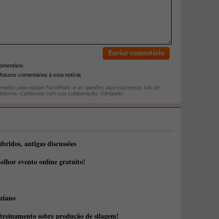
comentário
futuros comentários à esta notícia
rados pela equipe FarmPoint, e as opiniões aqui expressas são de
 leitores. Contamos com sua colaboração. Obrigado.
íbridos, antigas discussões
elhor evento online gratuito!
ziano
 treinamento sobre produção de silagem!