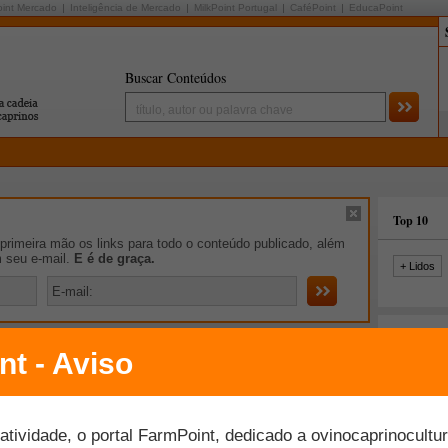
oint Mercado
Inteligência de Mercado
MilkPoint Portugal
CaféPoint
EducaPoint
Buscar Conteúdos
Top 10
rimeira mão os links para todo o conteúdo publicado, além
m seu e-mail.
E é de graça.
+ Lidos
ro Lácteo
novo secretário de Defesa