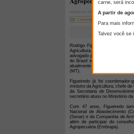
Agropecuária
postado em 14/08/2013
2 comentários
Rodrigo Figueiredo foi nomeado
Agricultura, Pecuária e Abastec
advogado possui mais de 20 ano
do Brasil e já foi secretário-ex
atualmente chefiava a Secretar
(MT).
Figueiredo já foi coordenador
ministro da Agricultura, chefe d
da Secretaria de Desenvolvim
secretário atuou no Ministério da
Com 47 anos, Figueiredo tam
Nacional de Abastecimento (C
(Senar) e da Companhia de Arm
além de participar do conselh
Agropecuária (Embrapa).