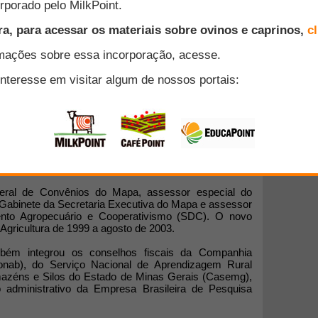
 secretario de Defesa Agropecuária do Ministério da
imento (SDA/Mapa) nesta quarta-feira, 14 de agosto. O
s de serviço público, começou sua carreira no Banco
ecutivo do Ministério das Cidades. Rodrigo Figueiredo
ia de Assuntos Estratégicos da Prefeitura de Cuiabá
-geral de Convênios do Mapa, assessor especial do
e Gabinete da Secretaria Executiva do Mapa e assessor
ento Agropecuário e Cooperativismo (SDC). O novo
 Agricultura de 1999 a agosto de 2003.
bém integrou os conselhos fiscais da Companhia
onab), do Serviço Nacional de Aprendizagem Rural
azéns e Silos do Estado de Minas Gerais (Casemg),
o administrativo da Empresa Brasileira de Pesquisa