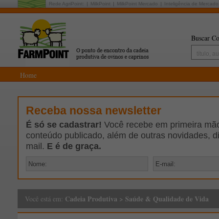
Rede AgriPoint:
MilkPoint
MilkPoint Mercado
Inteligência de Mercado
Buscar Co
Home
Receba nossa newsletter
É só se cadastrar!
Você recebe em primeira mão 
conteúdo publicado, além de outras novidades, d
mail.
E é de graça.
Cadeia Produtiva
>
Saúde & Qualidade de Vida
Você está em: