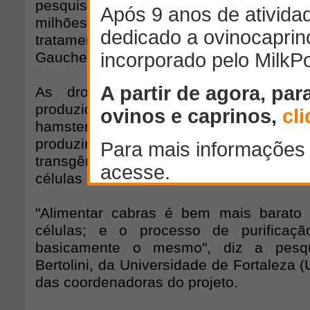
pesquisadores, o
Ministério da Saúde
g
milhões e R$ 250 milhões por ano com
tratamentos para pouco mais de 60
Gaucher no Brasil.
As drogas importadas são baseada
produzidas in vitro, cultivadas em célul
hamster ou cenoura. A proposta da pesq
produzir a glucocerebrosidase no País, 
transgênicas, a custos muito inferiores
células em cultura.
"Alimentar cabras é bem mais barato 
células; e o processo de purificaç
basicamente o mesmo", diz a pesqu
Bertolini, da Universidade de Fortaleza (
das coordenadoras do projeto.