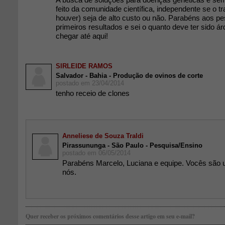
feito da comunidade científica, independente se o 
houver) seja de alto custo ou não. Parabéns aos p
primeiros resultados e sei o quanto deve ter sido á
chegar até aqui!
SIRLEIDE RAMOS
Salvador - Bahia - Produção de ovinos de corte
postado em 23/04/2014
tenho receio de clones
Anneliese de Souza Traldi
Pirassununga - São Paulo - Pesquisa/Ensino
postado em 06/05/2014
Parabéns Marcelo, Luciana e equipe. Vocês são 
nós.
Quer receber os próximos comentários desse artigo em seu e-mail?