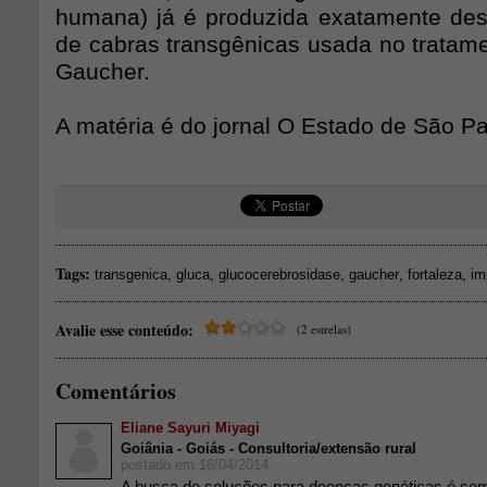
humana) já é produzida exatamente dess
de cabras transgênicas usada no tratam
Gaucher.
A matéria é do jornal O Estado de São Pa
Tags:
,
,
,
,
,
transgenica
gluca
glucocerebrosidase
gaucher
fortaleza
im
Avalie esse conteúdo:
(2 estrelas)
Comentários
Eliane Sayuri Miyagi
Goiânia - Goiás - Consultoria/extensão rural
postado em 16/04/2014
A busca de soluções para doenças genéticas é se