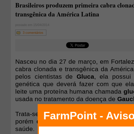
Brasileiros produzem primeira cabra clona
transgênica da América Latina
postado em 15/04/2014
3 comentários
Nasceu no dia 27 de março, em Fortaleza
cabra clonada e transgênica da Améric
pelos cientistas de
Gluca
, ela possui
genética que deverá fazer com que el
leite uma proteína humana chamada
glu
usada no tratamento da doença de
Gauc
Trata-se de uma doença genética rel
porém extremamente custosa para o si
saúde. Segundo informações le