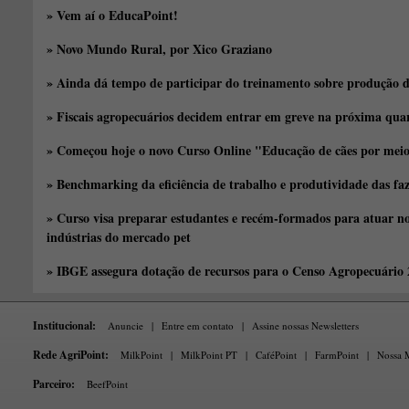
» Vem aí o EducaPoint!
» Novo Mundo Rural, por Xico Graziano
» Ainda dá tempo de participar do treinamento sobre produção d
» Fiscais agropecuários decidem entrar em greve na próxima quar
» Começou hoje o novo Curso Online "Educação de cães por meio 
» Benchmarking da eficiência de trabalho e produtividade das fa
» Curso visa preparar estudantes e recém-formados para atuar no
indústrias do mercado pet
» IBGE assegura dotação de recursos para o Censo Agropecuário
Institucional:
Anuncie
|
Entre em contato
|
Assine nossas Newsletters
Rede AgriPoint:
MilkPoint
|
MilkPoint PT
|
CaféPoint
|
FarmPoint
|
Nossa M
Parceiro:
BeefPoint