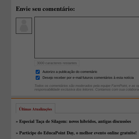
Envie seu comentário:
3000
caracteres restantes
Autorizo a publicação do comentário
Desejo receber por e-mail futuros comentários à esta notícia
Todos os comentários são moderados pela equipe FarmPoint, e as op
responsabilidade exclusiva dos leitores. Contamos com sua colabora
Últimas Atualizações
» Especial Taça de Silagem: novos híbridos, antigas discussões
» Participe do EducaPoint Day, o melhor evento online gratuito!