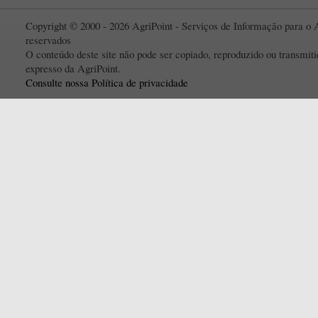
Copyright © 2000 - 2026 AgriPoint - Serviços de Informação para o A
reservados
O conteúdo deste site não pode ser copiado, reproduzido ou transmi
expresso da AgriPoint.
Consulte nossa Política de privacidade