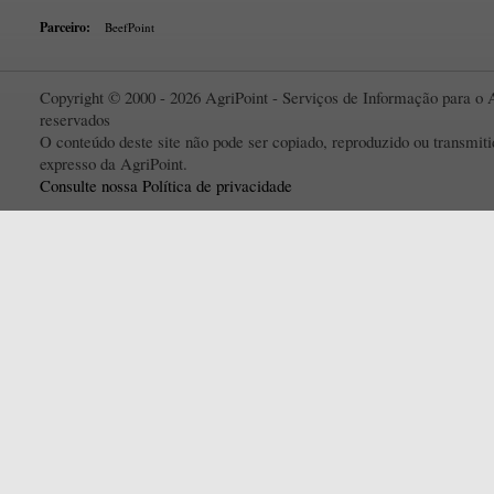
Parceiro:
BeefPoint
Copyright © 2000 - 2026 AgriPoint - Serviços de Informação para o A
reservados
O conteúdo deste site não pode ser copiado, reproduzido ou transmi
expresso da AgriPoint.
Consulte nossa Política de privacidade