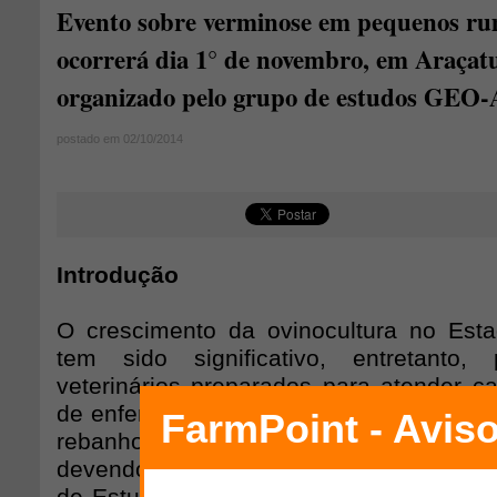
Evento sobre verminose em pequenos ru
ocorrerá dia 1° de novembro, em Araçat
organizado pelo grupo de estudos GEO
postado em 02/10/2014
Introdução
O crescimento da ovinocultura no Est
tem sido significativo, entretanto
veterinários preparados para atender c
de enfermidades de pequenos ruminante
rebanhos é fator limitante na produçã
devendo ser priorizada. Este é um dos o