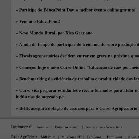
» Participe do EducaPoint Day, o melhor evento online gratuito!
» Vem aí o EducaPoint!
» Novo Mundo Rural, por Xico Graziano
» Ainda dá tempo de participar do treinamento sobre produção d
» Fiscais agropecuários decidem entrar em greve na próxima quar
» Começou hoje o novo Curso Online "Educação de cães por meio 
» Benchmarking da eficiência de trabalho e produtividade das fa
» Curso visa preparar estudantes e recém-formados para atuar no
indústrias do mercado pet
» IBGE assegura dotação de recursos para o Censo Agropecuário
Institucional:
Anuncie
|
Entre em contato
|
Assine nossas Newsletters
Rede AgriPoint:
MilkPoint
|
MilkPoint PT
|
CaféPoint
|
FarmPoint
|
Nossa M