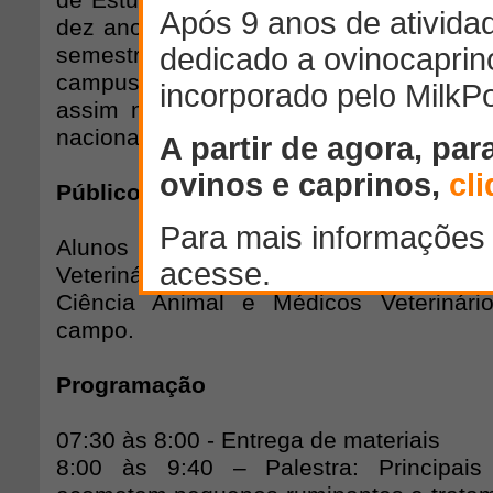
de Estudos em Ovinos de Araçatuba (G
dez anos de atuação na região. O GEO-
semestralmente cursos, que já se tor
campus e que obtiveram excelentes res
assim no reconhecimento do grupo em 
nacional.
Público-alvo
Alunos de graduação em Medicina Vete
Veterinários residentes, alunos de 
Ciência Animal e Médicos Veterinár
campo.
Programação
07:30 às 8:00 - Entrega de materiais
8:00 às 9:40 – Palestra: Principai