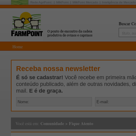
Rede AgriPoint:
MilkPoint
MilkPoint Mercado
Inteligência de Mercado
Buscar Co
Home
Receba nossa newsletter
É só se cadastrar!
Você recebe em primeira mão 
conteúdo publicado, além de outras novidades, d
mail.
E é de graça.
Comunidade
>
Fique Atento
Você está em: