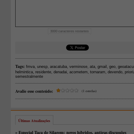
3000
caracteres restantes
Tags:
,
,
,
,
,
,
,
fmva
unesp
aracatuba
verminose
ata
gmail
geo
geoatacu
,
,
,
,
,
,
helmintica
residente
denadai
acometem
tornaram
devendo
prior
semestralmente
Avalie esse conteúdo:
(1 estrelas)
Últimas Atualizações
» Especial Taça de Silagem: novos híbridos, antigas discussões