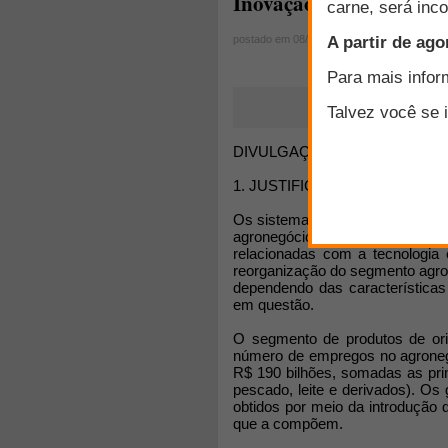
Inovação na Indústria 
postado em 08/04/2013
DIVULGAÇÃO SOBRE O NOVO
1. JUSTIFICATIVA DO PROGR
Os sistemas agroindustriais de 
agronegócio brasileiro, desde a
relacionadas com a tecnologia
reorganização do segmento agroin
dependendo das características
em questão.
O segmento de produtos de ori
número de empregos no agroneg
R$ 190 bilhões, somadas as pri
pescado, leite e derivados). Os
obtidos por meio da introdução
que a compõem.