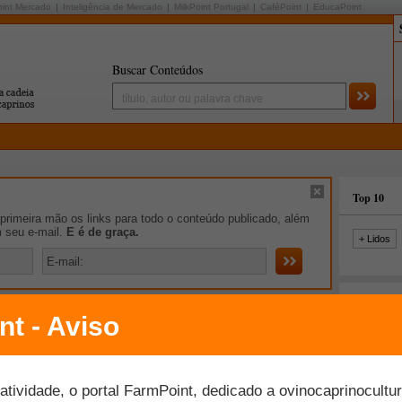
oint Mercado
Inteligência de Mercado
MilkPoint Portugal
CaféPoint
EducaPoint
Buscar Conteúdos
Top 10
rimeira mão os links para todo o conteúdo publicado, além
m seu e-mail.
E é de graça.
+ Lidos
 Atento
Graduação em Gestão e