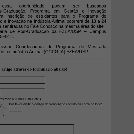
 essa oportunidade podem ser buscados
-Graduação, Programa em Gestão e Inovação
eira inscrição de estudantes para o Programa de
o e Inovação na Indústria Animal ocorrerá de 13 a 24
 ser tiradas no Fale Conosco na mesma área do site
retaria de Pós-Graduação da FZEA/USP – Campus
65-4211.
issão Coordenadora do Programa de Mestrado
ção na Indústria Animal (CCPGIIA) FZEA/USP .
 artigo através do formulário abaixo!
telefone ou 0800, 0300, etc.)
Por favor digite o código de verificação contido na caixa ao lado: