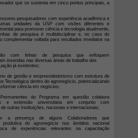
novador que se sustenta em cinco pontos principais, a
essores-pesquisadores com experiência acadêmica e
algumas unidades da USP com visões diferentes e
mental para promover ciência e tecnologia atualmente,
inhas de pesquisa é multidisciplinar e, no caso do
ão complementar voltada para resultados imediatos na
ração com linhas de pesquisa que enfoquem
am inseridas nas diversas áreas de trabalho dos
ção já existentes;
atório de gestão e empreendedorismo com estrutura de
 Tecnológica dentro do agronegócio, potencializando
ansformar ciência em negócios;
Permanentes do Programa em questão colabora
vas e extensão universitária em conjunto com
de outras Instituições, nacionais e internacionais;
 a presença de alguns Colaboradores que
 produtiva do agronegócio nos âmbitos nacional
troca de experiências relevantes na capacitação