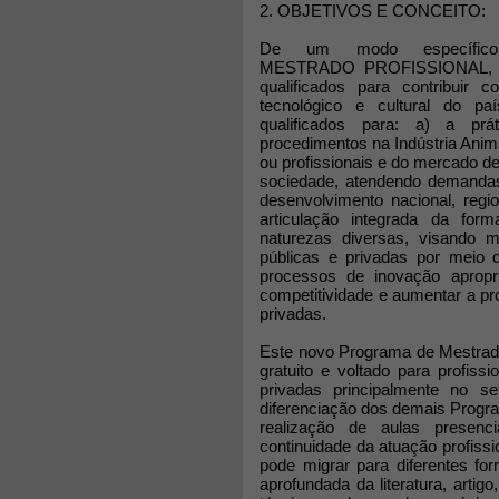
2. OBJETIVOS E CONCEITO:
De um modo específico
MESTRADO PROFISSIONAL, tem
qualificados para contribuir 
tecnológico e cultural do paí
qualificados para: a) a prá
procedimentos na Indústria Anim
ou profissionais e do mercado de
sociedade, atendendo demandas 
desenvolvimento nacional, regi
articulação integrada da for
naturezas diversas, visando m
públicas e privadas por meio 
processos de inovação apropri
competitividade e aumentar a p
privadas.
Este novo Programa de Mestrado 
gratuito e voltado para profiss
privadas principalmente no se
diferenciação dos demais Prog
realização de aulas presen
continuidade da atuação profiss
pode migrar para diferentes for
aprofundada da literatura, artigo