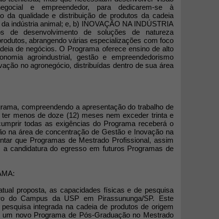
egocial e empreendedor, para dedicarem-se à
ão da qualidade e distribuição de produtos da cadeia
s da indústria animal; e, b) INOVAÇÃO NA INDÚSTRIA
s de desenvolvimento de soluções de natureza
produtos, abrangendo várias especializações com foco
eia de negócios. O Programa oferece ensino de alto
onomia agroindustrial, gestão e empreendedorismo
vação no agronegócio, distribuídas dentro de sua área
grama, compreendendo a apresentação do trabalho de
 ter menos de doze (12) meses nem exceder trinta e
cumprir todas as exigências do Programa receberá o
ção na área de concentração de Gestão e Inovação na
ientar que Programas de Mestrado Profissional, assim
a candidatura do egresso em futuros Programas de
AMA:
ual proposta, as capacidades físicas e de pesquisa
ntro do Campus da USP em Pirassununga/SP. Este
a pesquisa integrada na cadeia de produtos de origem
de um novo Programa de Pós-Graduação no Mestrado