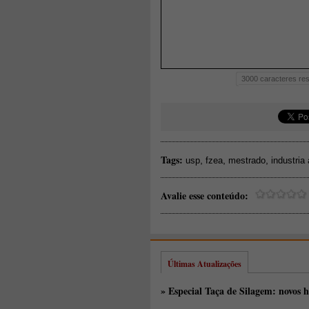
3000
caracteres res
Tags:
,
,
,
usp
fzea
mestrado
industria
Avalie esse conteúdo:
Últimas Atualizações
» Especial Taça de Silagem: novos h