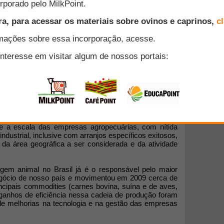
Animal é divulgado pela USP
 MESTRADO PROFISSIONAL DA FZEA/USP
AMA:
produtos de origem animal, que congregam a cadeia do
 década de 1980, passou por profundas transformações
 e a escala das empresas agropecuárias, com nítida
dustrial, inclusive com arranjos específicos exitosos,
 da área geográfica a ser considerada e da atividade
gem animal no Brasil já é o responsável pelo maior
ócio de nosso país e movimentou em 2009 cerca de
ncipais commodities (carnes bovina, suína e de aves,
 ganhos de eficiência nessa cadeia de produção foram
 de melhorias na tecnologia e na gestão das empresas