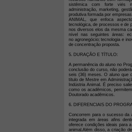
sistêmica com forte viés n
administração, marketing, gest
produtiva formada por empresa
ANIMAL, que enfoca aspecto
tecnológica, de processos e de 
nos diversos elos da mesma cad
nível nas seguintes áreas: ec
no agronegócio; tecnologia e ino
de concentração proposta.
5. DURAÇÃO E TÍTULO:
A permanência do aluno no Pro
conclusão do curso, não poderá
seis (36) meses. O aluno que 
título de Mestre em Administra
Indústria Animal. É preciso sal
como os acadêmicos, permitem 
Doutorado acadêmicos.
6. DIFERENCIAIS DO PROGR
Concorrem para o sucesso da at
integrada em áreas afins de
oferece condições ideais para 
animal.Além disso, a criação 