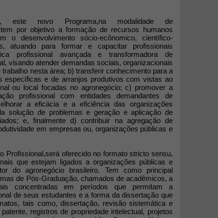
, este novo Programa,na modalidade de
 por objetivo a formação de recursos humanos
com o desenvolvimento sócio-ecônomico, científico-
s, atuando para formar e capacitar profissionais
tica profissional avançada e transformadora de
al, visando atender demandas sociais, organizacionais
 trabalho nesta área; b) transferir conhecimento para a
específicas e de arranjos produtivos com vistas ao
onal ou local focadas no agronegócio; c) promover a
mação profissional com entidades demandantes de
elhorar a eficácia e a eficiência das organizações
da solução de problemas e geração e aplicação de
ados; e, finalmente d) contribuir na agregação de
rodutividade em empresas ou, organizações públicas e
Profissional,será oferecido no formato stricto sensu,
ionais que estejam ligados a organizações públicas e
tor do agronegócio brasileiro. Tem como principal
ramas de Pós-Graduação, chamados de acadêmicos, a
ciais concentradas em períodos que permitam a
ional de seus estudantes e a forma da dissertação que
matos, tais como, dissertação, revisão sistemática e
, patente, registros de propriedade intelectual, projetos