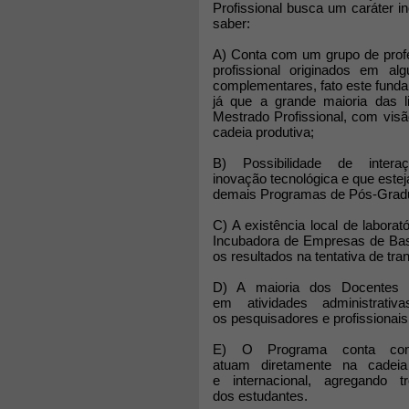
Profissional busca um caráter i
saber:
A) Conta com um grupo de prof
profissional originados em 
complementares, fato este funda
já que a grande maioria das l
Mestrado Profissional, com vis
cadeia produtiva;
B) Possibilidade de inte
inovação tecnológica e que estej
demais Programas de Pós-Gradua
C) A existência local de labor
Incubadora de Empresas de Base
os resultados na tentativa de tr
D) A maioria dos Docentes 
em atividades administrati
os pesquisadores e profissionais 
E) O Programa conta com
atuam diretamente na cadeia
e internacional, agregando 
dos estudantes.