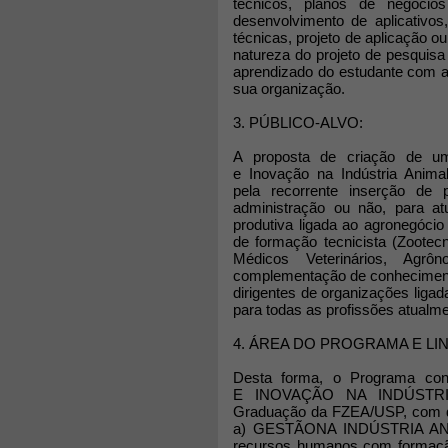
técnicos, planos de negócios
desenvolvimento de aplicativos
técnicas, projeto de aplicação o
natureza do projeto de pesquisa
aprendizado do estudante com a 
sua organização.
3. PÚBLICO-ALVO:
A proposta de criação de 
e Inovação na Indústria Animal
pela recorrente inserção de p
administração ou não, para a
produtiva ligada ao agronegóci
de formação tecnicista (Zootec
Médicos Veterinários, Agrô
complementação de conheciment
dirigentes de organizações ligad
para todas as profissões atualm
4. ÁREA DO PROGRAMA E LI
Desta forma, o Programa c
E INOVAÇÃO NA INDÚSTRIA 
Graduação da FZEA/USP, com dua
a) GESTÃONA INDÚSTRIA ANIM
recursos humanos com formação