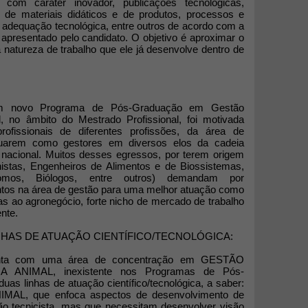
 com caráter inovador, publicações tecnológicas,
, de materiais didáticos e de produtos, processos e
u adequação tecnológica, entre outros de acordo com a
 apresentado pelo candidato. O objetivo é aproximar o
natureza de trabalho que ele já desenvolve dentro de
um novo Programa de Pós-Graduação em Gestão
, no âmbito do Mestrado Profissional, foi motivada
rofissionais de diferentes profissões, da área de
tuarem como gestores em diversos elos da cadeia
o nacional. Muitos desses egressos, por terem origem
nistas, Engenheiros de Alimentos e de Biossistemas,
nomos, Biólogos, entre outros) demandam por
os na área de gestão para uma melhor atuação como
as ao agronegócio, forte nicho de mercado de trabalho
ente.
NHAS DE ATUAÇÃO CIENTÍFICO/TECNOLÓGICA:
onta com uma área de concentração em GESTÃO
ANIMAL, inexistente nos Programas de Pós-
s linhas de atuação científico/tecnológica, a saber:
AL, que enfoca aspectos de desenvolvimento de
 tecnicista, mas que necessitam desenvolver visão