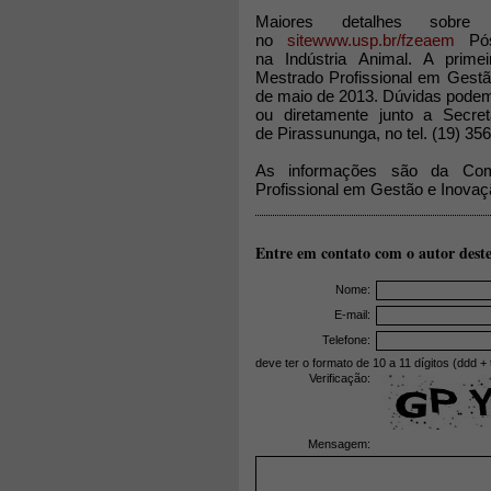
Maiores detalhes sobre
no
sitewww.usp.br/fzeaem
Pós
na Indústria Animal. A prim
Mestrado Profissional em Gestã
de maio de 2013. Dúvidas podem
ou diretamente junto a Sec
de Pirassununga, no tel. (19) 35
As informações são da Com
Profissional em Gestão e Inova
Entre em contato com o autor deste
Nome:
E-mail:
Telefone:
deve ter o formato de 10 a 11 dígitos (ddd + 
Verificação:
Mensagem: