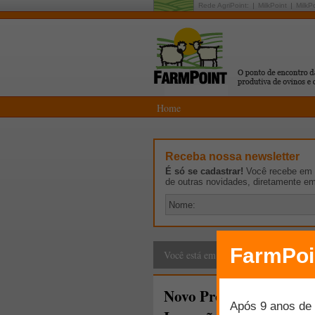
Rede AgriPoint:
MilkPoint
MilkP
Home
Receba nossa newsletter
É só se cadastrar!
Você recebe em p
de outras novidades, diretamente e
Comunidade
>
Fique
Você está em:
Novo Programa de Pós-