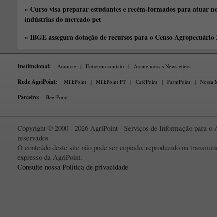
» Curso visa preparar estudantes e recém-formados para atuar no
indústrias do mercado pet
» IBGE assegura dotação de recursos para o Censo Agropecuário
Institucional:
Anuncie
|
Entre em contato
|
Assine nossas Newsletters
Rede AgriPoint:
MilkPoint
|
MilkPoint PT
|
CaféPoint
|
FarmPoint
|
Nossa M
Parceiro:
BeefPoint
Copyright © 2000 - 2026 AgriPoint - Serviços de Informação para o A
reservados
O conteúdo deste site não pode ser copiado, reproduzido ou transmi
expresso da AgriPoint.
Consulte nossa Política de privacidade