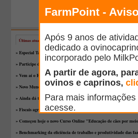
Últimas atualizações
» Especial Taça de Silagem: novos híbridos, antigas discussões
» Participe do EducaPoint Day, o melhor evento online gratuito!
» Vem aí o EducaPoint!
» Novo Mundo Rural, por Xico Graziano
» Ainda dá tempo de participar do treinamento sobre produção d
» Fiscais agropecuários decidem entrar em greve na próxima quar
» Começou hoje o novo Curso Online "Educação de cães por meio 
» Benchmarking da eficiência de trabalho e produtividade das fa