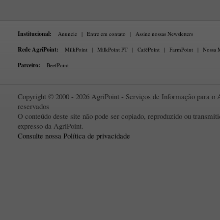
Institucional:
Anuncie
|
Entre em contato
|
Assine nossas Newsletters
Rede AgriPoint:
MilkPoint
|
MilkPoint PT
|
CaféPoint
|
FarmPoint
|
Nossa M
Parceiro:
BeefPoint
Copyright © 2000 - 2026 AgriPoint - Serviços de Informação para o A
reservados
O conteúdo deste site não pode ser copiado, reproduzido ou transmi
expresso da AgriPoint.
Consulte nossa Política de privacidade