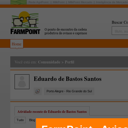
Rede AgriPoint:
MilkPoint
MilkPoint Mercado
Inteligência de Mercado
Buscar Co
Home
Comunidade
>
Perfil
Você está em:
Eduardo de Bastos Santos
Porto Alegre - Rio Grande do Sul