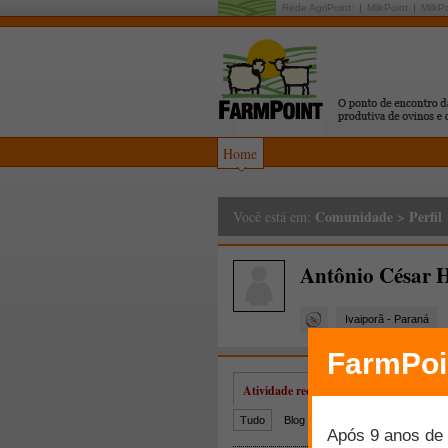
Rede AgriPoint:
MilkPoint
MilkP
Home
Comunidade
>
Perfil
Você está em:
Antônio César 
Ivaiporã - Paraná