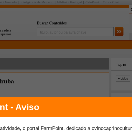
oint Mercado
Inteligência de Mercado
MilkPoint Portugal
CaféPoint
EducaPoint
Buscar Conteúdos
Top 10
Hruba
+ Lidos
Últimas fo