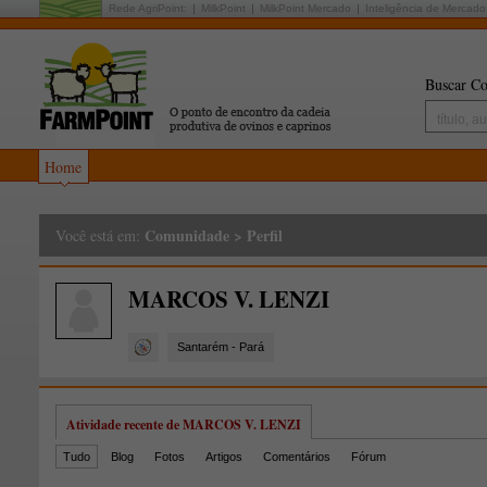
Rede AgriPoint:
MilkPoint
MilkPoint Mercado
Inteligência de Mercado
Buscar Co
Home
Comunidade
>
Perfil
Você está em:
MARCOS V. LENZI
Santarém - Pará