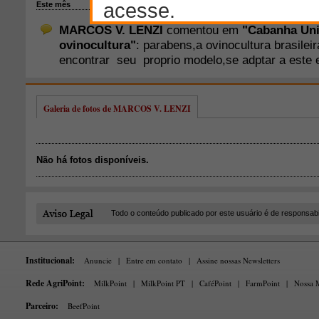
Galeria de fotos de MARCOS V. LENZI
Não há fotos disponíveis.
Todo o conteúdo publicado por este usuário é de responsab
Institucional:
Anuncie
|
Entre em contato
|
Assine nossas Newsletters
Rede AgriPoint:
MilkPoint
|
MilkPoint PT
|
CaféPoint
|
FarmPoint
|
Nossa M
Parceiro:
BeefPoint