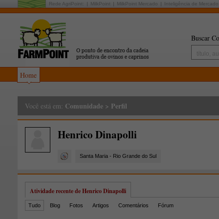
Rede AgriPoint:
MilkPoint
MilkPoint Mercado
Inteligência de Mercado
Buscar Co
Home
Comunidade
>
Perfil
Você está em:
Henrico Dinapolli
Santa Maria - Rio Grande do Sul