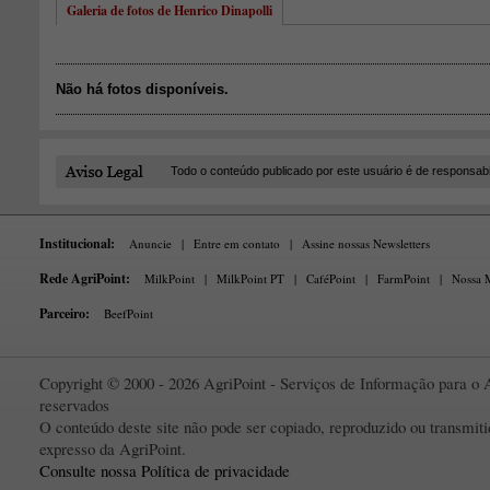
Galeria de fotos de Henrico Dinapolli
Não há fotos disponíveis.
Todo o conteúdo publicado por este usuário é de responsab
Institucional:
Anuncie
|
Entre em contato
|
Assine nossas Newsletters
Rede AgriPoint:
MilkPoint
|
MilkPoint PT
|
CaféPoint
|
FarmPoint
|
Nossa M
Parceiro:
BeefPoint
Copyright © 2000 - 2026 AgriPoint - Serviços de Informação para o A
reservados
O conteúdo deste site não pode ser copiado, reproduzido ou transmi
expresso da AgriPoint.
Consulte nossa Política de privacidade