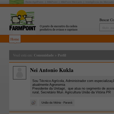
Rede AgriPoint:
MilkPoint
MilkPoint Mercado
Inteligência de Mercado
Buscar Co
Home
Comunidade
>
Perfil
Você está em:
Nei Antonio Kukla
Sou Técnico Agrícola, Administrador com especializa
atualmente Agronomia
Presidente da Unitagri, que atua no segmento de assis
rural, Secretário Mun. Agricultura União da Vitória PR
União da Vitória - Paraná