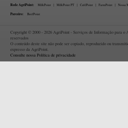
Rede AgriPoint:
MilkPoint
|
MilkPoint PT
|
CaféPoint
|
FarmPoint
|
Nossa M
Parceiro:
BeefPoint
Copyright © 2000 - 2026 AgriPoint - Serviços de Informação para o A
reservados
O conteúdo deste site não pode ser copiado, reproduzido ou transmi
expresso da AgriPoint.
Consulte nossa Política de privacidade