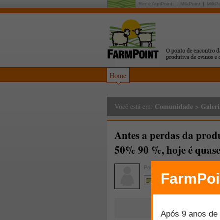
Rede AgriPoint:
MilkPoint
MilkP
Home
Comunidade
>
Galeri
Você está em:
Antes a perdas da prod
50% 90 %, hoje é quas
Por
Luciano Ferreira dos Santo
Comente!!!