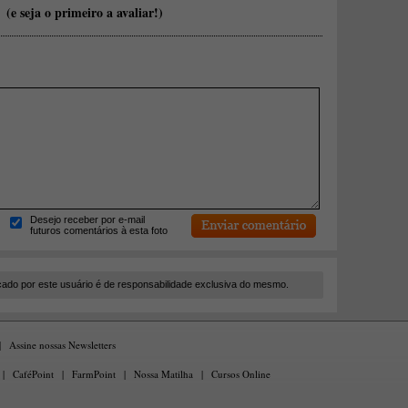
(e seja o primeiro a avaliar!)
Desejo receber por e-mail
futuros comentários à esta foto
cado por este usuário é de responsabilidade exclusiva do mesmo.
|
Assine nossas Newsletters
|
CaféPoint
|
FarmPoint
|
Nossa Matilha
|
Cursos Online