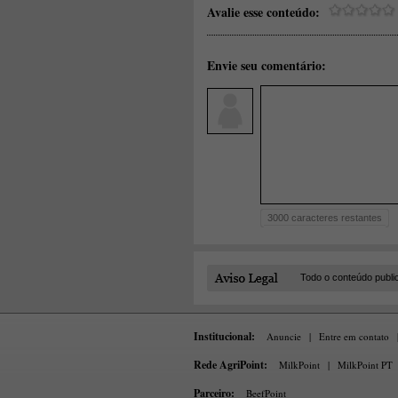
Avalie esse conteúdo:
Envie seu comentário:
3000
caracteres restantes
Todo o conteúdo publi
Institucional:
Anuncie
|
Entre em contato
Rede AgriPoint:
MilkPoint
|
MilkPoint PT
Parceiro:
BeefPoint