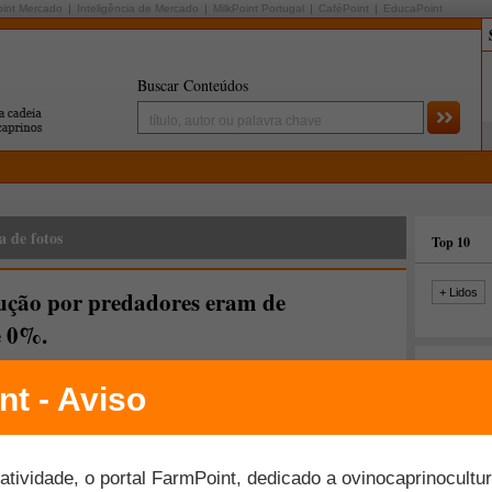
oint Mercado
Inteligência de Mercado
MilkPoint Portugal
CaféPoint
EducaPoint
Buscar Conteúdos
a de fotos
Top 10
ução por predadores eram de
+ Lidos
e 0%.
Últimas fo
s
- publicado em 05/02/2015