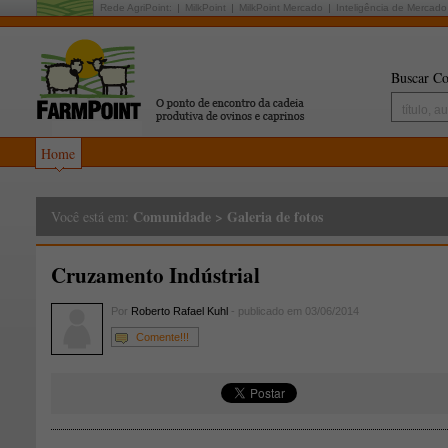
Rede AgriPoint:
MilkPoint
MilkPoint Mercado
Inteligência de Mercado
Buscar Co
Home
Comunidade
>
Galeria de fotos
Você está em:
Cruzamento Indústrial
Por
Roberto Rafael Kuhl
- publicado em 03/06/2014
Comente!!!