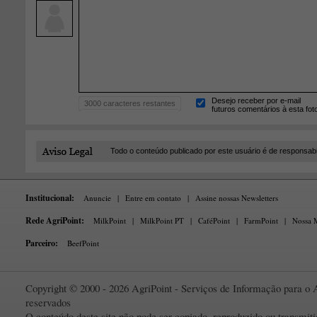
Desejo receber por e-mail
3000
caracteres restantes
futuros comentários à esta fot
Todo o conteúdo publicado por este usuário é de responsab
Institucional:
Anuncie
|
Entre em contato
|
Assine nossas Newsletters
Rede AgriPoint:
MilkPoint
|
MilkPoint PT
|
CaféPoint
|
FarmPoint
|
Nossa M
Parceiro:
BeefPoint
Copyright © 2000 - 2026 AgriPoint - Serviços de Informação para o A
reservados
O conteúdo deste site não pode ser copiado, reproduzido ou transmi