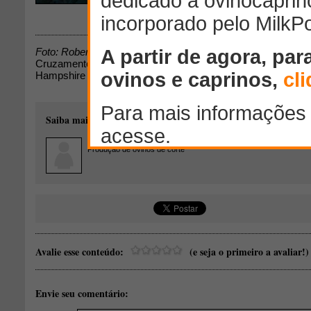
Download
Foto: Roberto Rafael Kuhl
Cruzamento Indústrial. Borrego com 30 dias, resultado de c
Hampshire Down. - Mirim Doce SC.
Saiba mais sobre o autor desse conteúdo:
Roberto Rafael Kuhl
Taio - Santa Catarina
Produção de ovinos de corte
Avalie esse conteúdo:
(e seja o primeiro a avaliar!)
Envie seu comentário: