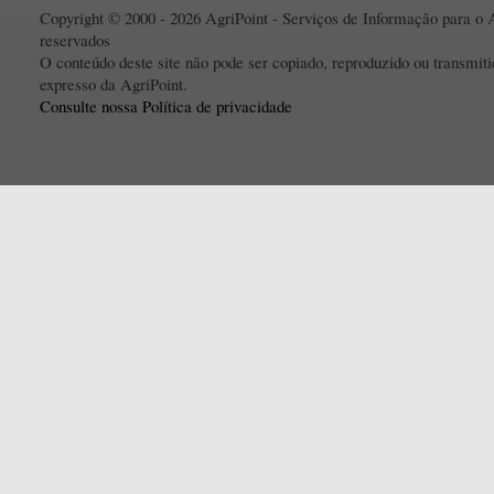
Copyright © 2000 - 2026 AgriPoint - Serviços de Informação para o A
reservados
O conteúdo deste site não pode ser copiado, reproduzido ou transmi
expresso da AgriPoint.
Consulte nossa Política de privacidade