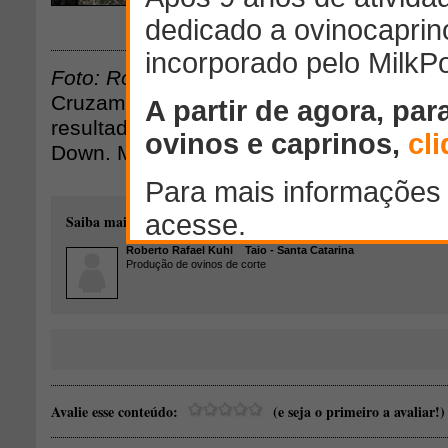
Download
Foto: Roberto Rafael Kuhl
Cruzamento Indústrial. Mãe e filha pasta
resultado do cruzamento Ile de France 
Down. Mirim Doce - SC.
Saiba mais sobre o autor desse conteúdo:
Roberto Rafael Kuhl
Taio - Santa Catarina
Produção de ovinos de corte
Avalie esse conteúdo:
(e seja o primeiro a avaliar!)