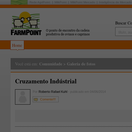
Rede AgriPoint:
MilkPoint
MilkPoint Mercado
Inteligência de Mercado
Buscar Co
Home
Comunidade
>
Galeria de fotos
Você está em:
Cruzamento Indústrial
Por
Roberto Rafael Kuhl
- publicado em 04/06/2014
Comente!!!