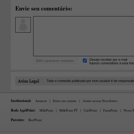
Envie seu comentário:
Desejo receber por e-mail
3000
caracteres restantes
futuros comentários à esta fot
Todo o conteúdo publicado por este usuário é de responsab
Institucional:
Anuncie
|
Entre em contato
|
Assine nossas Newsletters
Rede AgriPoint:
MilkPoint
|
MilkPoint PT
|
CaféPoint
|
FarmPoint
|
Nossa M
Parceiro:
BeefPoint