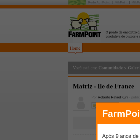
Rede AgriPoint:
MilkPoint
MilkP
Home
Comunidade
>
Galeri
Você está em:
Matriz - Ile de France
Por
Roberto Rafael Kuhl
- publi
Comente!!!