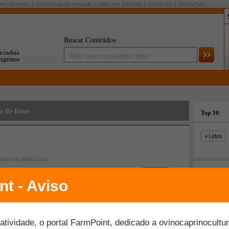
oint Mercado
Inteligência de Mercado
MilkPoint Portugal
CaféPoint
EducaPoint
Buscar Conteúdos
a de fotos
Top 10
+ Lidos
cado em 06/06/2014
Últimas fo