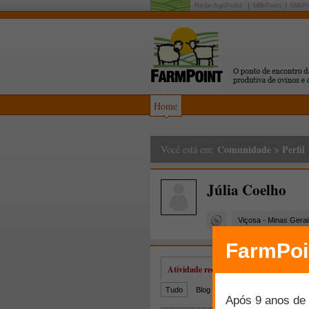
Rede AgriPoint:
MilkPoint
MilkP
Home
Comunidade
>
Perfil
Você está em:
Júlia Coelho
Viçosa - Minas Gerai