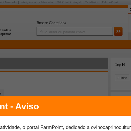
oint Mercado
Inteligência de Mercado
MilkPoint Portugal
CaféPoint
EducaPoint
Buscar Conteúdos
Top 10
+ Lidos
s
Últimas fo