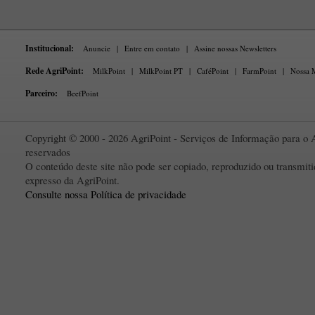
Institucional:
Anuncie
|
Entre em contato
|
Assine nossas Newsletters
Rede AgriPoint:
MilkPoint
|
MilkPoint PT
|
CaféPoint
|
FarmPoint
|
Nossa M
Parceiro:
BeefPoint
Copyright © 2000 - 2026 AgriPoint - Serviços de Informação para o A
reservados
O conteúdo deste site não pode ser copiado, reproduzido ou transmi
expresso da AgriPoint.
Consulte nossa Política de privacidade