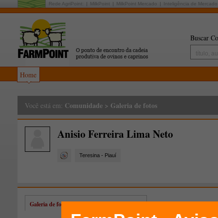
Rede AgriPoint:
MilkPoint
MilkPoint Mercado
Inteligência de Mercado
Buscar Co
Home
Comunidade
>
Galeria de fotos
Você está em:
Anisio Ferreira Lima Neto
Teresina - Piauí
Galeria de fotos de Anisio Ferreira Lima Neto