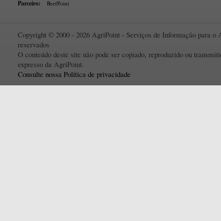
Parceiro:
BeefPoint
Copyright © 2000 - 2026 AgriPoint - Serviços de Informação para o A
reservados
O conteúdo deste site não pode ser copiado, reproduzido ou transmi
expresso da AgriPoint.
Consulte nossa Política de privacidade