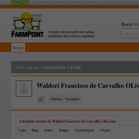
Rede AgriPoint:
MilkPoint
MilkPoint Mercado
Inteligência de Mercado
Buscar Co
Home
Comunidade
>
Perfil
Você está em:
Walderi Francisco de Carvalho OLiv
Palmas - Tocantins