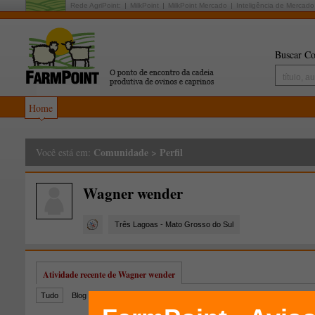
Rede AgriPoint:
MilkPoint
MilkPoint Mercado
Inteligência de Mercado
Buscar Co
Home
Comunidade
>
Perfil
Você está em:
Wagner wender
Três Lagoas - Mato Grosso do Sul