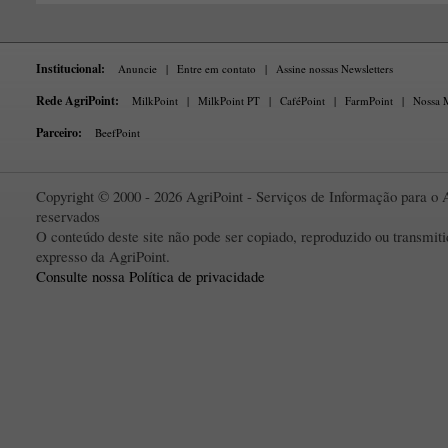
Institucional:
Anuncie
|
Entre em contato
|
Assine nossas Newsletters
Rede AgriPoint:
MilkPoint
|
MilkPoint PT
|
CaféPoint
|
FarmPoint
|
Nossa M
Parceiro:
BeefPoint
Copyright © 2000 - 2026 AgriPoint - Serviços de Informação para o A
reservados
O conteúdo deste site não pode ser copiado, reproduzido ou transmi
expresso da AgriPoint.
Consulte nossa Política de privacidade