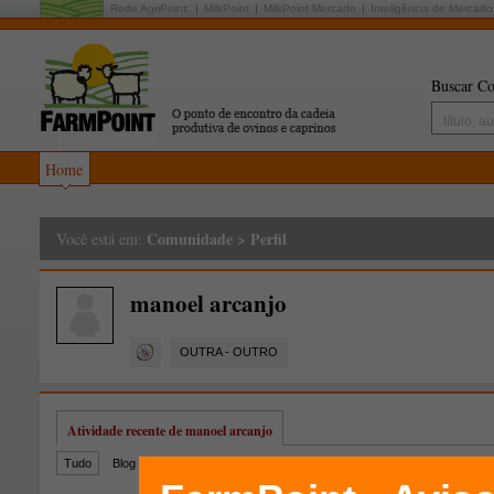
Rede AgriPoint:
MilkPoint
MilkPoint Mercado
Inteligência de Mercado
Buscar Co
Home
Comunidade
>
Perfil
Você está em:
manoel arcanjo
OUTRA - OUTRO