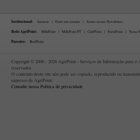
Institucional:
Anuncie
|
Entre em contato
|
Assine nossas Newsletters
Rede AgriPoint:
MilkPoint
|
MilkPoint PT
|
CaféPoint
|
FarmPoint
|
Nossa M
Parceiro:
BeefPoint
Copyright © 2000 - 2026 AgriPoint - Serviços de Informação para o A
reservados
O conteúdo deste site não pode ser copiado, reproduzido ou transmi
expresso da AgriPoint.
Consulte nossa Política de privacidade