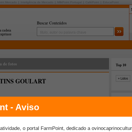
oint Mercado
Inteligência de Mercado
MilkPoint Portugal
CaféPoint
EducaPoint
Buscar Conteúdos
a de fotos
Top 10
TINS GOULART
+ Lidos
Últimas fo
Veja o perfil completo
INS GOULART