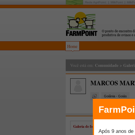
Rede AgriPoint:
MilkPoint
MilkP
Home
Comunidade
>
Galeri
Você está em:
MARCOS MAR
Goiânia - Goiás
Galeria de fotos de MARCOS MART