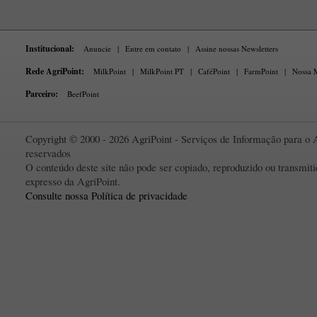
Institucional:
Anuncie
|
Entre em contato
|
Assine nossas Newsletters
Rede AgriPoint:
MilkPoint
|
MilkPoint PT
|
CaféPoint
|
FarmPoint
|
Nossa M
Parceiro:
BeefPoint
Copyright © 2000 - 2026 AgriPoint - Serviços de Informação para o A
reservados
O conteúdo deste site não pode ser copiado, reproduzido ou transmi
expresso da AgriPoint.
Consulte nossa Política de privacidade