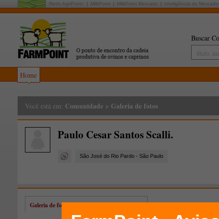
Rede AgriPoint:
MilkPoint
MilkPoint Mercado
Inteligência de Mercado
Buscar Co
Home
Comunidade
>
Galeria de fotos
Você está em:
Paulo Cesar Santos Scalli.
São José do Rio Pardo - São Paulo
Galeria de fotos de Paulo Cesar Santos Scalli.