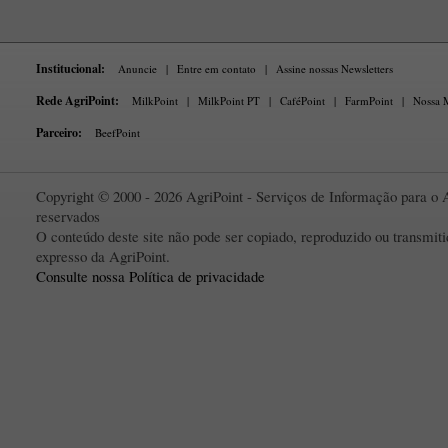
Institucional:
Anuncie
|
Entre em contato
|
Assine nossas Newsletters
Rede AgriPoint:
MilkPoint
|
MilkPoint PT
|
CaféPoint
|
FarmPoint
|
Nossa M
Parceiro:
BeefPoint
Copyright © 2000 - 2026 AgriPoint - Serviços de Informação para o A
reservados
O conteúdo deste site não pode ser copiado, reproduzido ou transmi
expresso da AgriPoint.
Consulte nossa Política de privacidade