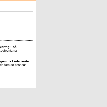
arfrig: "só
zootecnia na
agem da Linfadenite
elo fato de pessoas