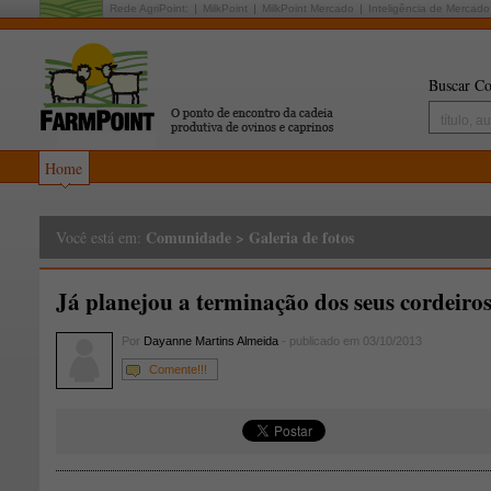
Rede AgriPoint:
MilkPoint
MilkPoint Mercado
Inteligência de Mercado
Buscar Co
Home
Comunidade
>
Galeria de fotos
Você está em:
Já planejou a terminação dos seus cordeiro
Por
Dayanne Martins Almeida
- publicado em 03/10/2013
Comente!!!