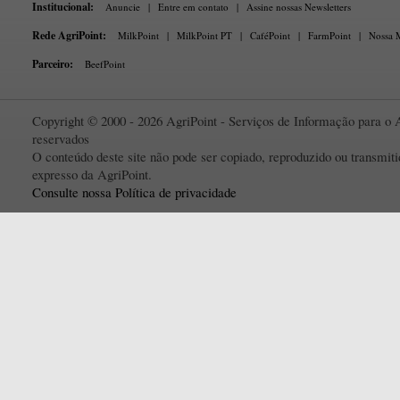
Institucional:
Anuncie
|
Entre em contato
|
Assine nossas Newsletters
Rede AgriPoint:
MilkPoint
|
MilkPoint PT
|
CaféPoint
|
FarmPoint
|
Nossa M
Parceiro:
BeefPoint
Copyright © 2000 - 2026 AgriPoint - Serviços de Informação para o A
reservados
O conteúdo deste site não pode ser copiado, reproduzido ou transmi
expresso da AgriPoint.
Consulte nossa Política de privacidade