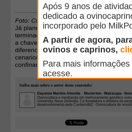
Download
Foto: CordeiroBIZ
Já planejou a terminação dos seus cord
terminação: produtor, você considera qu
a chave para a maior rentabilidade? Leia 
diferencie-se: http://blog.cordeirobiz.com
cenario/mercado-do-cordeiro/ja-planejou-
confinamento-para-receber-a-safra-de-co
Saiba mais sobre o autor desse conteúdo:
Dayanne Martins Almeida
Masterton - Wairarapa - Nova
Ovinocultora e mestranda em melhoramento genético ovin
University, Nova Zelândia. Co-fundadora e diretora de pes
desenvolvimento pela CordeiroBIZ - Ovinocultura de result