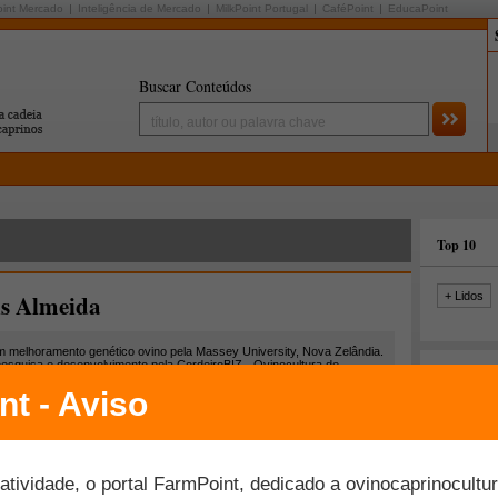
oint Mercado
Inteligência de Mercado
MilkPoint Portugal
CaféPoint
EducaPoint
Buscar Conteúdos
Top 10
s Almeida
+ Lidos
m melhoramento genético ovino pela Massey University, Nova Zelândia.
pesquisa e desenvolvimento pela CordeiroBIZ - Ovinocultura de
Últimas fo
a - Nova Zelândia