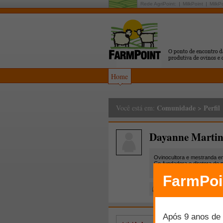
Rede AgriPoint:
MilkPoint
MilkP
Home
Comunidade
>
Perfil
Você está em:
Dayanne Martin
Ovinocultora e mestranda e
Co-fundadora e diretora de 
resultados.
Masterton - Wairarap