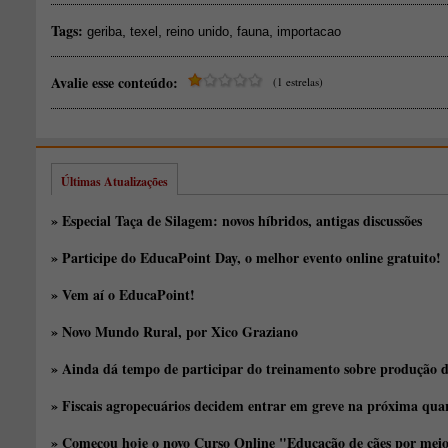
Tags:
,
,
,
,
geriba
texel
reino unido
fauna
importacao
Avalie esse conteúdo:
(1 estrelas)
Últimas Atualizações
» Especial Taça de Silagem: novos híbridos, antigas discussões
» Participe do EducaPoint Day, o melhor evento online gratuito!
» Vem aí o EducaPoint!
» Novo Mundo Rural, por Xico Graziano
» Ainda dá tempo de participar do treinamento sobre produção d
» Fiscais agropecuários decidem entrar em greve na próxima quar
» Começou hoje o novo Curso Online "Educação de cães por meio 