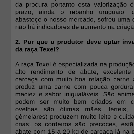
da procura portanto esta valorização 
prazo; ainda o rebanho uruguaio, 
abasteçe o nosso mercado, sofreu uma d
não há indicadores de aumento na criaç
2. Por que o produtor deve optar inv
da raça Texel?
A raça Texel é especializada na produçã
alto rendimento de abate, excelent
carcaça com muito boa relação carne 
produz uma carne com pouca gordura
maciez e sabor inigualáveis. São animai
podem ser muito bem criados em c
ovelhas são ótimas mães, férteis, pr
gêmelares) produzem muito leite e cui
crias; os cordeiros são precoces, est
abate com 15 a 20 kg de carcaça já n