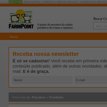
Rede AgriPoint:
MilkPoint
MilkPoint Mercado
Inteligência de Mercado
Buscar Co
Home
Receba nossa newsletter
É só se cadastrar!
Você recebe em primeira mão 
conteúdo publicado, além de outras novidades, d
mail.
E é de graça.
Parceiros
>
Novidades
Você está em: