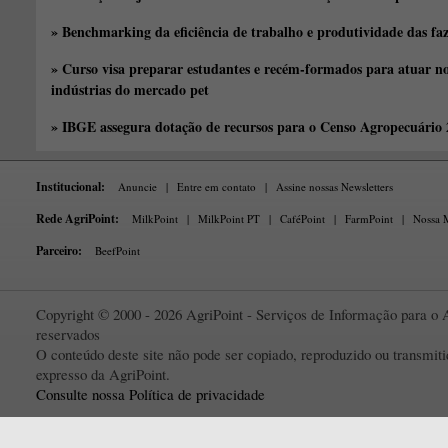
» Benchmarking da eficiência de trabalho e produtividade das fa
» Curso visa preparar estudantes e recém-formados para atuar no
indústrias do mercado pet
» IBGE assegura dotação de recursos para o Censo Agropecuário
Institucional:
Anuncie
|
Entre em contato
|
Assine nossas Newsletters
Rede AgriPoint:
MilkPoint
|
MilkPoint PT
|
CaféPoint
|
FarmPoint
|
Nossa M
Parceiro:
BeefPoint
Copyright © 2000 - 2026 AgriPoint - Serviços de Informação para o A
reservados
O conteúdo deste site não pode ser copiado, reproduzido ou transmi
expresso da AgriPoint.
Consulte nossa Política de privacidade