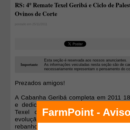
RS: 4º Remate Texel Geribá e Ciclo de Pales
Ovinos de Corte
postado em 25/11/2011
Esta seção é reservada aos nossos anunciantes.
Importante
As informações veiculadas nesta seção são de car
necessariamente representam o pensamento do cons
Prezados amigos!
A Cabanha Geribá completa em 2011 18
e dedicação pela raça Texel. Desde 1
Texel criteriosamente cumprimos to
evolução, chegando ao PO com anim
rebanho Geribá. Buscando aprimor