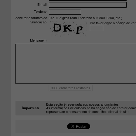
E-mail:
Telefone:
deve ter o formato de 10 a 11 dígitos (ddd + telefone ou 0800, 0300, etc.)
Verificação:
Por favor digite o código de ver
Mensagem:
3000
caracteres restantes
Esta seção é reservada aos nossos anunciantes.
Importante
As informações veiculadas nesta seção são de caráter come
representam o pensamento do conselho editorial do site.