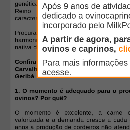
genética, a Geribá participou da impor
Reino Unido (Escócia) buscando 
características de pureza racial conform
Procuramos sempre uma ovinocultura 
harmonia com a natureza, respeitando
nativa da região.
Confira a entrevista realizada com
Carvalho Neves da Fontoura, proprie
Geribá
1. O momento é adequado para o prod
ovinos? Por quê?
O momento é excelente, a carne o
valorizada e a demanda cresce a cada 
anos a produção de cordeiros não atend