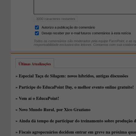
3000
caracteres restantes
Autorizo a publicação do comentário
Desejo receber por e-mail futuros comentários à esta notícia
Todos os comentários são moderados pela equipe FarmPoint, e as op
responsabilidade exclusiva dos leitores. Contamos com sua colabora
Últimas Atualizações
» Especial Taça de Silagem: novos híbridos, antigas discussões
» Participe do EducaPoint Day, o melhor evento online gratuito!
» Vem aí o EducaPoint!
» Novo Mundo Rural, por Xico Graziano
» Ainda dá tempo de participar do treinamento sobre produção d
» Fiscais agropecuários decidem entrar em greve na próxima quar