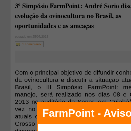
3º Simpósio FarmPoint: André Sorio disc
evolução da ovinocultura no Brasil, as
oportunidades e as ameaças
postado em 25/07/2013
1 comentário
Com o principal objetivo de difundir con
da ovinocultura e discutir a situação atu
Brasil, o III Simpósio FarmPoint: m
manejo, será realizado nos dias 08 e
2013 no auditório do Senar, em Cuiabá/
vez no Centro-Oeste, o evento preten
atuais e relevantes para a atividade 
Grosso e no Brasil. A programação d