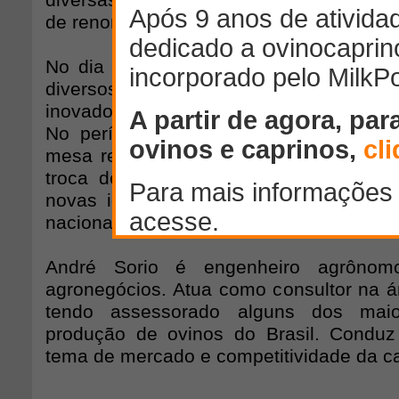
diversas áreas e conta com profissionai
de renome e atuantes no setor.
No dia 08/10 serão proferidas 5 pales
diversos sobre a ovinocultura. Os tem
inovadores e acompanharão as tendênc
No período da manhã do dia 09/10, 
mesa redonda com produtores de ovinos
troca de informações e incentivo par
novas ideias visando o desenvolviment
nacional e a interação entre os elos.
André Sorio é engenheiro agrôno
agronegócios. Atua como consultor na ár
tendo assessorado alguns dos maio
produção de ovinos do Brasil. Conduz
tema de mercado e competitividade da ca