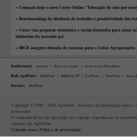
» Começou hoje o novo Curso Online "Educação de cães por meio 
» Benchmarking da eficiência de trabalho e produtividade das fa
» Curso visa preparar estudantes e recém-formados para atuar no
indústrias do mercado pet
» IBGE assegura dotação de recursos para o Censo Agropecuário
Institucional:
Anuncie
|
Entre em contato
|
Assine nossas Newsletters
Rede AgriPoint:
MilkPoint
|
MilkPoint PT
|
CaféPoint
|
FarmPoint
|
Nossa M
Parceiro:
BeefPoint
Copyright © 2000 - 2026 AgriPoint - Serviços de Informação para o A
reservados
O conteúdo deste site não pode ser copiado, reproduzido ou transmi
expresso da AgriPoint.
Consulte nossa Política de privacidade