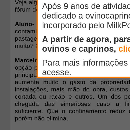
Veja algumas das discussões que já est
fórum de perguntas:
Aluno
- Caro prof. Molento, todos 
contaminação que foram citados, 
pastagens. Nos confinamentos, essa i
muito? Como se daria a contaminação e
Marcelo Molento
- O confinamento p
opção para reduzir a taxa de contamina
principalmente. Porém você deve t
aumenta muito o gasto da proprieda
instalações, mais mão de obra, custo
cortada ou ração e outros. Um dos po
chegada das eimerioses caso a li
suficiente. Que o confinamento reduz 
porém não elimina.