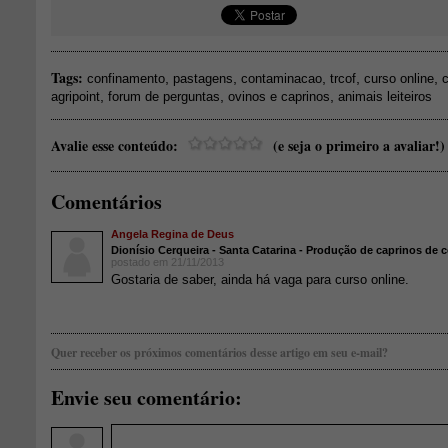
Tags:
,
,
,
,
,
confinamento
pastagens
contaminacao
trcof
curso online
c
,
,
,
agripoint
forum de perguntas
ovinos e caprinos
animais leiteiros
Avalie esse conteúdo:
(e seja o primeiro a avaliar!)
Comentários
Angela Regina de Deus
Dionísio Cerqueira - Santa Catarina - Produção de caprinos de c
postado em 21/11/2013
Gostaria de saber, ainda há vaga para curso online.
Quer receber os próximos comentários desse artigo em seu e-mail?
Envie seu comentário: