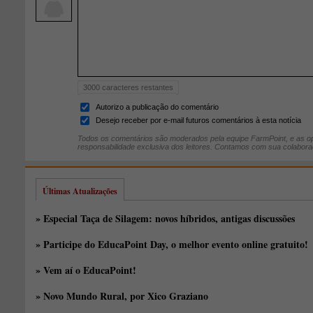
3000
caracteres restantes
Autorizo a publicação do comentário
Desejo receber por e-mail futuros comentários à esta notícia
Todos os comentários são moderados pela equipe FarmPoint, e as op
responsabilidade exclusiva dos leitores. Contamos com sua colabora
Últimas Atualizações
» Especial Taça de Silagem: novos híbridos, antigas discussões
» Participe do EducaPoint Day, o melhor evento online gratuito!
» Vem aí o EducaPoint!
» Novo Mundo Rural, por Xico Graziano