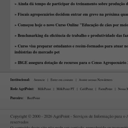
» Ainda dá tempo de participar do treinamento sobre produção d
» Fiscais agropecuários decidem entrar em greve na próxima quar
» Começou hoje o novo Curso Online "Educação de cães por meio 
» Benchmarking da eficiência de trabalho e produtividade das fa
» Curso visa preparar estudantes e recém-formados para atuar no
indústrias do mercado pet
» IBGE assegura dotação de recursos para o Censo Agropecuário
Institucional:
Anuncie
|
Entre em contato
|
Assine nossas Newsletters
Rede AgriPoint:
MilkPoint
|
MilkPoint PT
|
CaféPoint
|
FarmPoint
|
Nossa M
Parceiro:
BeefPoint
Copyright © 2000 - 2026 AgriPoint - Serviços de Informação para o A
reservados
O conteúdo deste site não pode ser copiado, reproduzido ou transmi