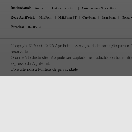
Institucional:
Anuncie
|
Entre em contato
|
Assine nossas Newsletters
Rede AgriPoint:
MilkPoint
|
MilkPoint PT
|
CaféPoint
|
FarmPoint
|
Nossa M
Parceiro:
BeefPoint
Copyright © 2000 - 2026 AgriPoint - Serviços de Informação para o A
reservados
O conteúdo deste site não pode ser copiado, reproduzido ou transmi
expresso da AgriPoint.
Consulte nossa Política de privacidade