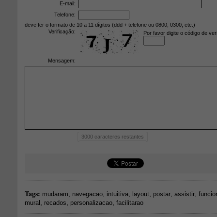
E-mail:
Telefone:
deve ter o formato de 10 a 11 dígitos (ddd + telefone ou 0800, 0300, etc.)
Verificação:
Por favor digite o código de ver
Mensagem:
3000
caracteres restantes
Tags:
,
,
,
,
,
,
mudaram
navegacao
intuitiva
layout
postar
assistir
funcio
,
,
,
mural
recados
personalizacao
facilitarao