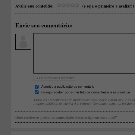
Avalie esse conteúdo:
(e seja o primeiro a avaliar!)
Envie seu comentário:
3000
caracteres restantes
Autorizo a publicação do comentário
Desejo receber por e-mail futuros comentários à esta notícia
Todos os comentários são moderados pela equipe FarmPoint, e as op
responsabilidade exclusiva dos leitores. Contamos com sua colabora
Quer receber os próximos comentários desse artigo em seu e-mail?