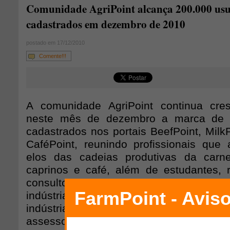
Comunidade AgriPoint alcança 200.000 usu
cadastrados em dezembro de 2010
postado em 17/12/2010
Comente!!!
A comunidade AgriPoint continua cres
neste mês de dezembro a marca de 2
cadastrados nos portais BeefPoint, Milk
CaféPoint, reunindo profissionais que
elos das cadeias produtivas da carne
caprinos e café, além de estudantes, 
consultorias, instituições de pesquisa e en
indústrias de laticínios, instituiçõe
indústria de insumos para a produç
assessores de imprensa, entre outros.