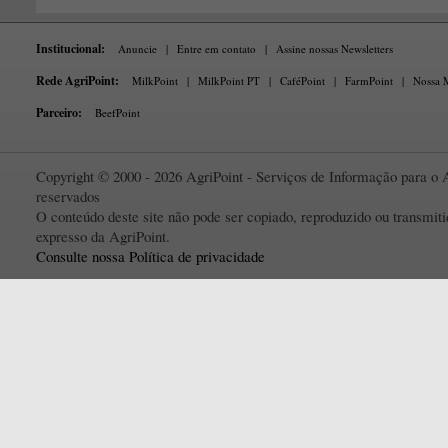
Institucional:
Anuncie
|
Entre em contato
|
Assine nossas Newsletters
Rede AgriPoint:
MilkPoint
|
MilkPoint PT
|
CaféPoint
|
FarmPoint
|
Nossa M
Parceiro:
BeefPoint
Copyright © 2000 - 2026 AgriPoint - Serviços de Informação para o A
reservados
O conteúdo deste site não pode ser copiado, reproduzido ou transmi
expresso da AgriPoint.
Consulte nossa Política de privacidade