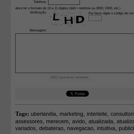
Telefone:
deve ter o formato de 10 a 11 dígitos (ddd + telefone ou 0800, 0300, etc.)
Verificação:
Por favor digite o código de ver
Mensagem:
3000
caracteres restantes
Tags:
,
,
,
uberlandia
marketing
interleite
consultor
,
,
,
,
assessores
merecem
avido
atualizada
atuali
,
,
,
,
variados
debaterao
navegacao
intuitiva
public