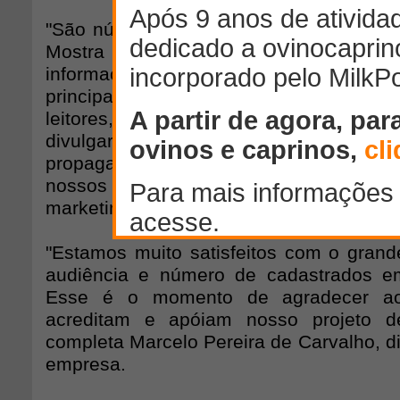
"São números que merecem uma comem
Mostra que o agronegócio está cada v
informação de qualidade, atualizada 
principal motivo para nosso cresci
leitores, que se atualizam, comentam, p
divulgar nossos sites a conhecidos
propaganda boca-a-boca é o que mais 
nossos portais," diz Miguel da Rocha Cava
marketing da AgriPoint.
"Estamos muito satisfeitos com o gran
audiência e número de cadastrados em
Esse é o momento de agradecer ao
acreditam e apóiam nosso projeto de
completa Marcelo Pereira de Carvalho, di
empresa.