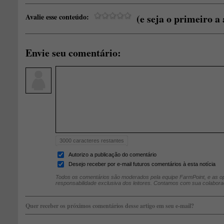
Avalie esse conteúdo:
(e seja o primeiro a 
Envie seu comentário:
3000
caracteres restantes
Autorizo a publicação do comentário
Desejo receber por e-mail futuros comentários à esta notícia
Todos os comentários são moderados pela equipe FarmPoint, e as op
responsabilidade exclusiva dos leitores. Contamos com sua colabora
Quer receber os próximos comentários desse artigo em seu e-mail?