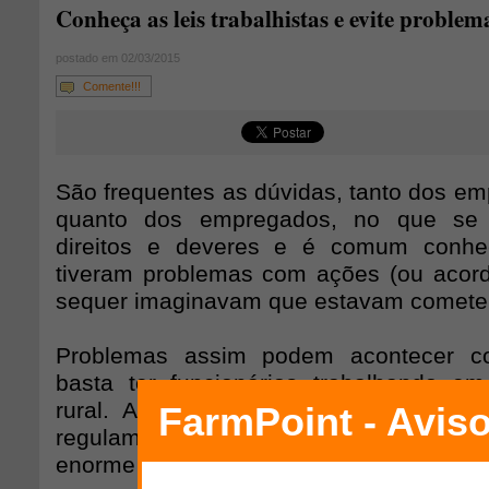
Conheça as leis trabalhistas e evite problem
postado em 02/03/2015
Comente!!!
São frequentes as dúvidas, tanto dos em
quanto dos empregados, no que se 
direitos e deveres e é comum conhe
tiveram problemas com ações (ou acordo
sequer imaginavam que estavam comete
Problemas assim podem acontecer c
basta ter funcionários trabalhando e
rural. A falta de conhecimento das lei
regulamentam o trabalho rural é a pr
enorme número de processos trabalhista