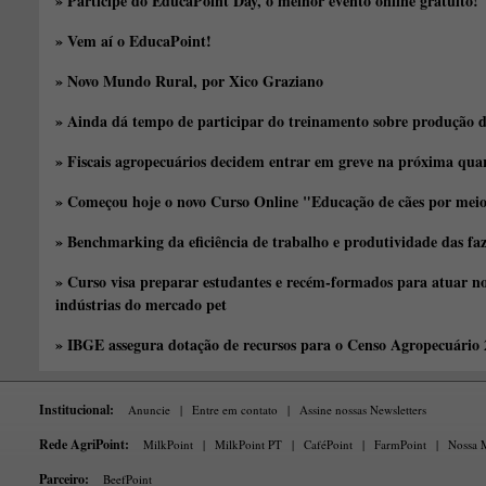
» Participe do EducaPoint Day, o melhor evento online gratuito!
» Vem aí o EducaPoint!
» Novo Mundo Rural, por Xico Graziano
» Ainda dá tempo de participar do treinamento sobre produção d
» Fiscais agropecuários decidem entrar em greve na próxima quar
» Começou hoje o novo Curso Online "Educação de cães por meio 
» Benchmarking da eficiência de trabalho e produtividade das fa
» Curso visa preparar estudantes e recém-formados para atuar no
indústrias do mercado pet
» IBGE assegura dotação de recursos para o Censo Agropecuário
Institucional:
Anuncie
|
Entre em contato
|
Assine nossas Newsletters
Rede AgriPoint:
MilkPoint
|
MilkPoint PT
|
CaféPoint
|
FarmPoint
|
Nossa M
Parceiro:
BeefPoint