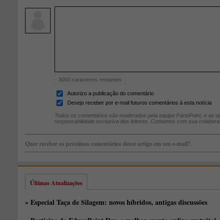
3000
caracteres restantes
Autorizo a publicação do comentário
Desejo receber por e-mail futuros comentários à esta notícia
Todos os comentários são moderados pela equipe FarmPoint, e as op
responsabilidade exclusiva dos leitores. Contamos com sua colabora
Quer receber os próximos comentários desse artigo em seu e-mail?
Últimas Atualizações
» Especial Taça de Silagem: novos híbridos, antigas discussões