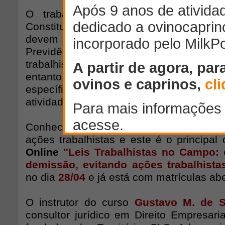
O trabalhador urbano e rural foram
Constituição Federal, e por isso todos
devem ser registrados em Carteir
Previdência Social, garantindo to
trabalhistas da relação emprego de
entanto, alguns pontos da regu
específicos, por conta das característica
atividade rural do trabalho urbano.
Conhecer e cumprir a legislação é sufic
ações trabalhistas e este é o principal
Online
"Leis Trabalhistas no Campo: 
demissão, evitando ações trabalhista
no dia
28/04
e já está com matrículas abe
O instrutor do curso
Gustavo M. de 
consultor jurídico em Direito Empresaria