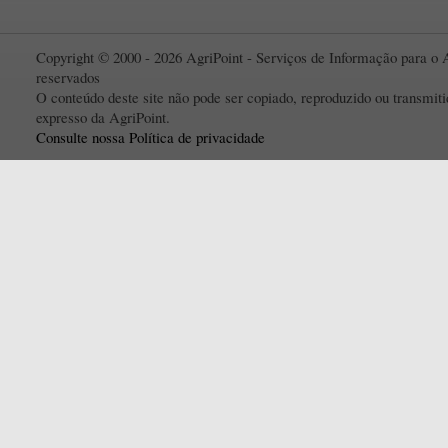
Copyright © 2000 - 2026 AgriPoint - Serviços de Informação para o A
reservados
O conteúdo deste site não pode ser copiado, reproduzido ou transmi
expresso da AgriPoint.
Consulte nossa Política de privacidade