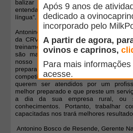
balizar o conhecimento, além de faz
entendam a estratégia da empresa e q
língua”.
Antonino Bosco de Resende, Gerente N
da CRV Lagoa buscou na ferramenta 
treinamento de sua equipe: “Penso que
são mais uma ferramenta que a tecn
nosso dispor para formarmos pe
preparadas para enfrentarem um merca
competitivo e exigente. Os clientes
querem ser atendidos por um profis
melhor preparado e que preste um serviç
a dia da sua empresa rural, ou s
conhecimentos. Portanto, trabalhar 
capacitadas nos trará melhores resultado
Antonino Bosco de Resende, Gerente Na