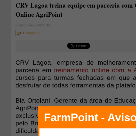
CRV Lagoa treina equipe em parceria com 
Online AgriPoint
postado em 27/05/2014
Comente!!!
CRV Lagoa, empresa de melhoramento
parceria em
treinamento online com a A
cursos para turmas fechadas em que 
desfrutar de todas ferramentas da plataf
Bia Ortolani, Gerente da área de Educa
AgriPoint explica que uma das vantagen
exclusivos é a possibilidade de reunir 
pelo Brasil, gerar discussões e capacit
dificuldades de deslocamento. “É uma