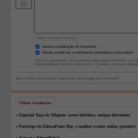
3000
caracteres restantes
Autorizo a publicação do comentário
Desejo receber por e-mail futuros comentários à esta notícia
Todos os comentários são moderados pela equipe FarmPoint, e as op
responsabilidade exclusiva dos leitores. Contamos com sua colabora
Quer receber os próximos comentários desse artigo em seu e-mail?
Últimas Atualizações
» Especial Taça de Silagem: novos híbridos, antigas discussões
» Participe do EducaPoint Day, o melhor evento online gratuito!
» Vem aí o EducaPoint!