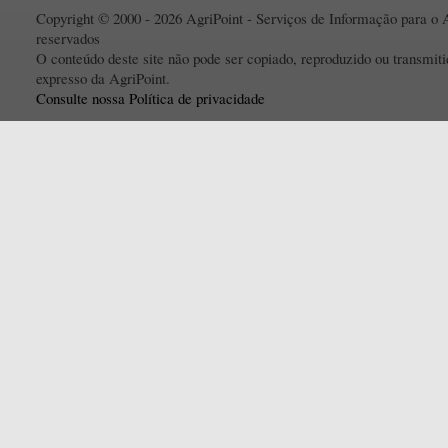
Copyright © 2000 - 2026 AgriPoint - Serviços de Informação para o A
reservados
O conteúdo deste site não pode ser copiado, reproduzido ou transmi
expresso da AgriPoint.
Consulte nossa Política de privacidade