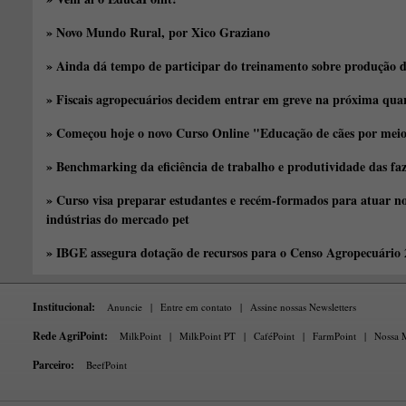
» Novo Mundo Rural, por Xico Graziano
» Ainda dá tempo de participar do treinamento sobre produção d
» Fiscais agropecuários decidem entrar em greve na próxima quar
» Começou hoje o novo Curso Online "Educação de cães por meio 
» Benchmarking da eficiência de trabalho e produtividade das fa
» Curso visa preparar estudantes e recém-formados para atuar no
indústrias do mercado pet
» IBGE assegura dotação de recursos para o Censo Agropecuário
Institucional:
Anuncie
|
Entre em contato
|
Assine nossas Newsletters
Rede AgriPoint:
MilkPoint
|
MilkPoint PT
|
CaféPoint
|
FarmPoint
|
Nossa M
Parceiro:
BeefPoint