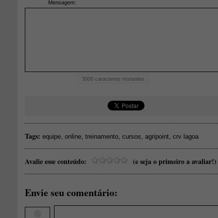
Mensagem:
3000
caracteres restantes
Tags:
,
,
,
,
,
equipe
online
treinamento
cursos
agripoint
crv lagoa
Avalie esse conteúdo:
(e seja o primeiro a avaliar!)
Envie seu comentário: