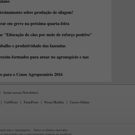
ziano
 treinamento sobre produção de silagem!
trar em greve na próxima quarta-feira
e "Educação de cães por meio de reforço positivo"
abalho e produtividade das fazendas
 recém-formados para atuar no agronegócio e nas
os para o Censo Agropecuário 2016
|
Assine nossas Newsletters
|
CaféPoint
|
FarmPoint
|
Nossa Matilha
|
Cursos Online
ção para o Agronegócio. - Todos os direitos reservados
 ou transmitido sem o consentimento expresso da AgriPoint.