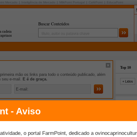
oint Mercado
Inteligência de Mercado
MilkPoint Portugal
CaféPoint
EducaPoint
Buscar Conteúdos
Top 10
rimeira mão os links para todo o conteúdo publicado, além
m seu e-mail.
E é de graça.
+ Lidos
ovas do FarmPoint
Daniel de Araújo falará sobre o