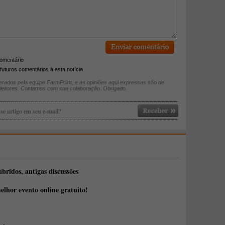
comentário
futuros comentários à esta notícia
rados pela equipe FarmPoint, e as opiniões aqui expressas são de
 leitores. Contamos com sua colaboração. Obrigado.
se artigo em seu e-mail?
íbridos, antigas discussões
elhor evento online gratuito!