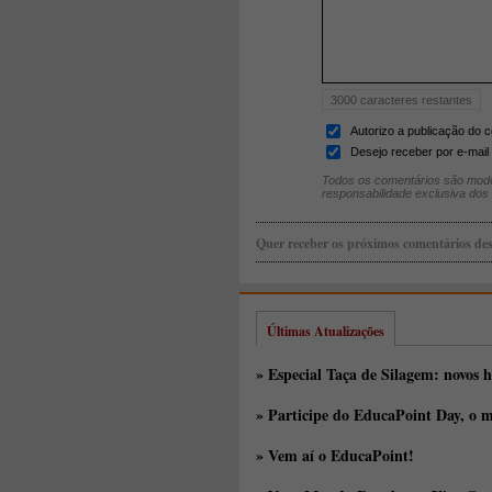
3000
caracteres restantes
Autorizo a publicação do 
Desejo receber por e-mail 
Todos os comentários são mode
responsabilidade exclusiva dos
Quer receber os próximos comentários des
Últimas Atualizações
» Especial Taça de Silagem: novos h
» Participe do EducaPoint Day, o m
» Vem aí o EducaPoint!