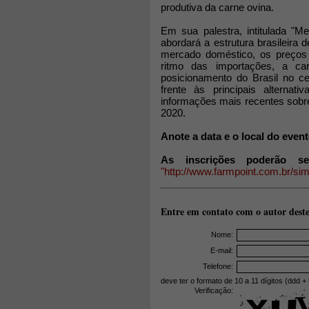
produtiva da carne ovina.
Em sua palestra, intitulada "Me
abordará a estrutura brasileira
mercado doméstico, os preços p
ritmo das importações, a ca
posicionamento do Brasil no ce
frente às principais alternat
informações mais recentes sobr
2020.
Anote a data e o local do event
As inscrições poderão se
"http://www.farmpoint.com.br/sim
Entre em contato com o autor deste
Nome:
E-mail:
Telefone:
deve ter o formato de 10 a 11 dígitos (ddd + 
Verificação: