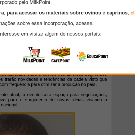
 e posicionamento do Brasil no
cerá informações recentes sobre
odução Ovina, que ocorrerá nos dias 14 e 15 de junho
nriquecer a atividade com palestras proferidas por
a interatividade entre o público dos diversos segmentos
s trarão novidades e tendências da cadeia visto que
com frequência para otimizar a produção no país.
te atual, o evento será espaço para negociações,
tivo para o surgimento de novas ideias visando o
 nacional.