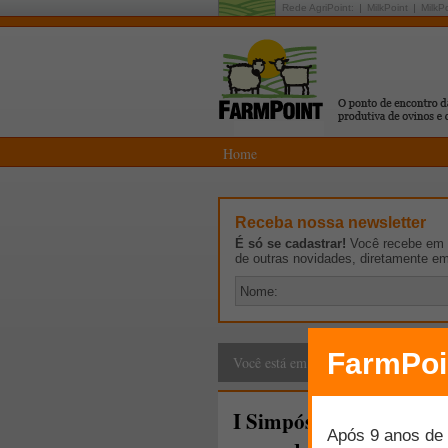
Rede AgriPoint:
MilkPoint
MilkP
Home
Receba nossa newsletter
É só se cadastrar!
Você recebe em p
de outras novidades, diretamente e
farmpoint.com.br
>
N
Você está em:
I Simpósio FarmPoint: 