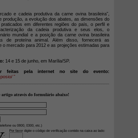
rcado e cadeia produtiva da carne ovina brasileira",
 de produção, a evolução dos abates, as dimensões do
raticados em diferentes regiões do país, o perfil e
racterização da cadeia produtiva e seus elos, o
nário mundial e a posição da carne ovina brasileira
ivas de proteína animal. Além disso, fornecerá as
e o mercado para 2012 e as projeções estimadas para
o:
14 e 15 de junho, em Marília/SP.
r feitas pela internet no site do evento:
posio/ "
 artigo através do formulário abaixo!
telefone ou 0800, 0300, etc.)
Por favor digite o código de verificação contido na caixa ao lado: