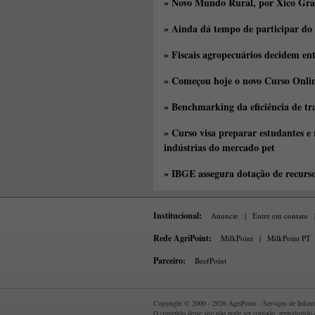
» Novo Mundo Rural, por Xico Gra
» Ainda dá tempo de participar do
» Fiscais agropecuários decidem en
» Começou hoje o novo Curso Onlin
» Benchmarking da eficiência de tr
» Curso visa preparar estudantes e
indústrias do mercado pet
» IBGE assegura dotação de recurs
Institucional:
Anuncie
|
Entre em contato
Rede AgriPoint:
MilkPoint
|
MilkPoint PT
Parceiro:
BeefPoint
Copyright © 2000 - 2026 AgriPoint - Serviços de Informa
O conteúdo deste site não pode ser copiado, reproduzido