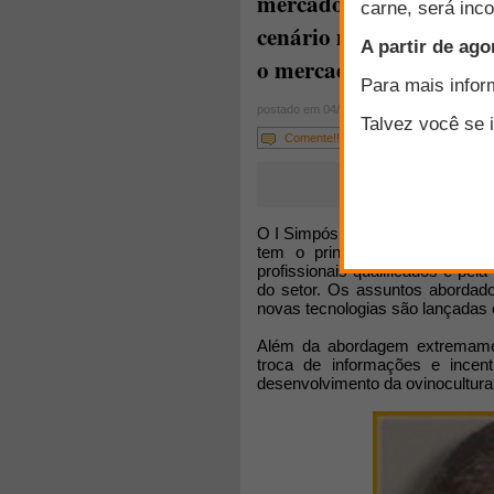
mercado de carne ovina
cenário mundial e forne
o mercado para 2012
postado em 04/04/2012
Comente!!!
O I Simpósio FarmPoint sobre Pr
tem o principal objetivo de e
profissionais qualificados e pel
do setor. Os assuntos abordado
novas tecnologias são lançadas 
Além da abordagem extremamen
troca de informações e incen
desenvolvimento da ovinocultura