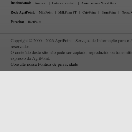
Institucional:
Anuncie
|
Entre em contato
|
Assine nossas Newsletters
Rede AgriPoint:
MilkPoint
|
MilkPoint PT
|
CaféPoint
|
FarmPoint
|
Nossa M
Parceiro:
BeefPoint
Copyright © 2000 - 2026 AgriPoint - Serviços de Informação para o A
reservados
O conteúdo deste site não pode ser copiado, reproduzido ou transmi
expresso da AgriPoint.
Consulte nossa Política de privacidade