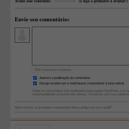
Avalie esse conteúdo:
(e seja o primeiro a avaliar!)
Envie seu comentário:
3000
caracteres restantes
Autorizo a publicação do comentário
Desejo receber por e-mail futuros comentários à esta notícia
Todos os comentários são moderados pela equipe FarmPoint, e as op
responsabilidade exclusiva dos leitores. Contamos com sua colabora
Quer receber os próximos comentários desse artigo em seu e-mail?