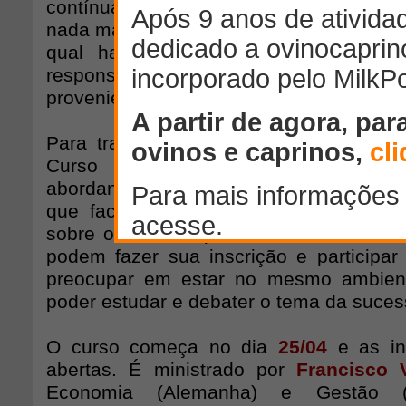
contínua de modernização do negócio d
nada mais natural do que planejar e orga
qual haverá uma transferência do c
responsável para um dos possíveis suc
proveniente de dentro ou fora da família.
Para tratar deste assunto, a Agripoint 
Curso Online
Sucessão familiar n
abordando os principais aspectos, conce
que facilitam esse processo. Uma que
sobre o curso é que os membros de u
podem fazer sua inscrição e participa
preocupar em estar no mesmo ambient
poder estudar e debater o tema da suces
O curso começa no dia
25/04
e as ins
abertas. É ministrado por
Francisco V
Economia (Alemanha) e Gestão (E