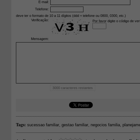
E-mail:
Telefone:
deve ter o formato de 10 a 11 dígitos (ddd + telefone ou 0800, 0300, etc.)
Verificação:
Por favor digite o código de ver
Mensagem:
3000
caracteres restantes
Tags:
,
,
,
sucessao familiar
gestao familiar
negocios familia
planejame