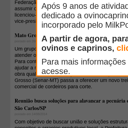
Federação da Agricultura e Pecuária da Bahia (F
assumir o cargo de ministra da Agricultura, a sen
licenciou-se da presidência da CNA, passando o
vice-presidente [...]
Mato Grosso quer produzir ovinos em grande escal
postado em 26/08/2014
Um grupo de criadores de ovinos de Mato Grosso
atender o mercado consumidor de cordeiros do E
Para contribuir com esse avanço na cadeia produt
ajudar a minimizar um dos gargalos do setor que 
obra qualificada, o Serviço Nacional de Aprendi
Grosso (Senar-MT) passa a oferecer um novo tr
comercial de cordeiros para corte.
Reunião busca soluções para alavancar a pecuária 
São Carlos/SP
postado em 14/08/2014
Com objetivo de buscar união e soluções estrutu
conceitos e arranjos produtivos local, a Prefeitur