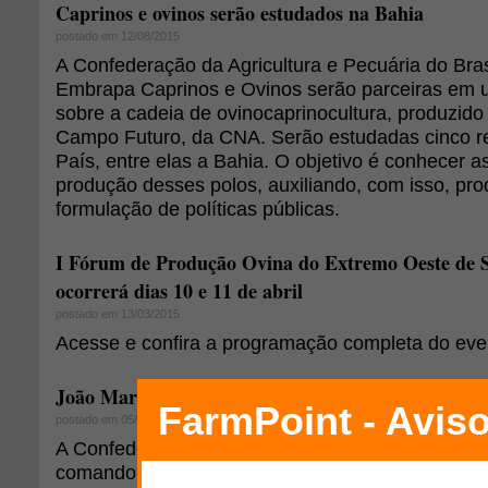
Caprinos e ovinos serão estudados na Bahia
postado em 12/08/2015
A Confederação da Agricultura e Pecuária do Bras
Embrapa Caprinos e Ovinos serão parceiras em 
sobre a cadeia de ovinocaprinocultura, produzid
Campo Futuro, da CNA. Serão estudadas cinco re
País, entre elas a Bahia. O objetivo é conhecer as
produção desses polos, auxiliando, com isso, pr
formulação de políticas públicas.
I Fórum de Produção Ovina do Extremo Oeste de 
ocorrerá dias 10 e 11 de abril
postado em 13/03/2015
Acesse e confira a programação completa do eve
João Martins é o novo presidente da CNA
postado em 05/01/2015
A Confederação da Agricultura e Pecuária do Bras
comando de João Martins da Silva Júnior, que t