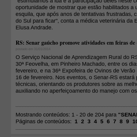
"estimulamos a ida e a participação deles neste c
oportunidade de mostrar que estão habilitados a u
esquila, que após anos de tentativas frustradas,
do Sul para ficar", conta a médica veterinária da
Elusa Andrade.
RS: Senar gaúcho promove atividades em feiras de
postado em 31/01/2014
O Serviço Nacional de Aprendizagem Rural do RS
30ª Feovelha, em Pinheiro Machado, entre os dias
fevereiro, e na 36ª Expofeira de Ovinos de Verão 
16 de fevereiro. Nos eventos, o Senar-RS estará
técnicas, orientando os produtores sobre as melh
auxiliando no aperfeiçoamento do manejo com os
Mostrando conteúdos: 1 - 20 de 204 para
"SENA
Páginas de conteúdos:
1
2
3
4
5
6
7
8
9
1