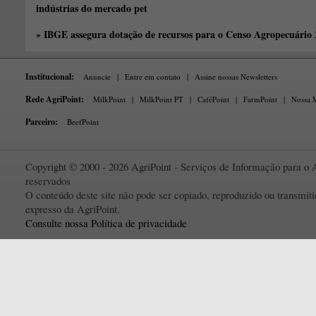
indústrias do mercado pet
» IBGE assegura dotação de recursos para o Censo Agropecuário
Institucional:
Anuncie
|
Entre em contato
|
Assine nossas Newsletters
Rede AgriPoint:
MilkPoint
|
MilkPoint PT
|
CaféPoint
|
FarmPoint
|
Nossa M
Parceiro:
BeefPoint
Copyright © 2000 - 2026 AgriPoint - Serviços de Informação para o A
reservados
O conteúdo deste site não pode ser copiado, reproduzido ou transmi
expresso da AgriPoint.
Consulte nossa Política de privacidade