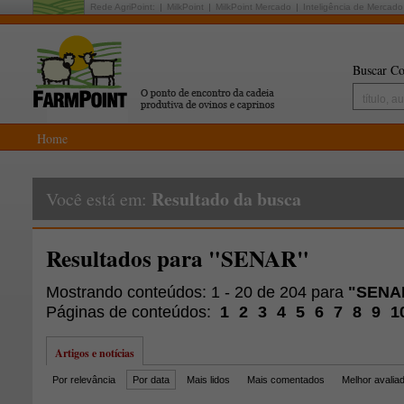
Rede AgriPoint:
MilkPoint
MilkPoint Mercado
Inteligência de Mercado
Buscar Co
Home
Resultado da busca
Você está em:
Resultados para "SENAR"
Mostrando conteúdos: 1 - 20 de 204 para
"SENA
Páginas de conteúdos:
1
2
3
4
5
6
7
8
9
1
Artigos e notícias
Por relevância
Por data
Mais lidos
Mais comentados
Melhor avalia