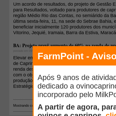
Um acordo de resultados, do projeto de Gestão E
para Resultados, voltado para produtores de capr
região Médio Rio das Contas, no semiárido da Bah
última sexta-feira, 11, na sede do Sebrae Bahia, 
beneficiar inicialmente 120 produtores dos munic
Vitorino, Jequié, Iramaia, Barra da Estiva, Maracá
BA: Projeto prevê aumento de 60% na renda de pr
postado em 09/11/2011
Elevar em 150% o número de famílias integradas
de Caprinos e Ovinos do Médio Rio das Contas,
renda destes produtores e criar uma Central de 
com o objetivo de realizar compras conjuntas par
produção. Estes são alguns dos objetivos do pro
Estratégica Orientada para Resultados.
Mostrando conteúdos: 1 - 2 de 2 para
"UNIRIO"