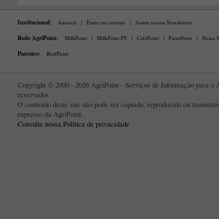
Institucional:
Anuncie
|
Entre em contato
|
Assine nossas Newsletters
Rede AgriPoint:
MilkPoint
|
MilkPoint PT
|
CaféPoint
|
FarmPoint
|
Nossa M
Parceiro:
BeefPoint
Copyright © 2000 - 2026 AgriPoint - Serviços de Informação para o A
reservados
O conteúdo deste site não pode ser copiado, reproduzido ou transmi
expresso da AgriPoint.
Consulte nossa Política de privacidade