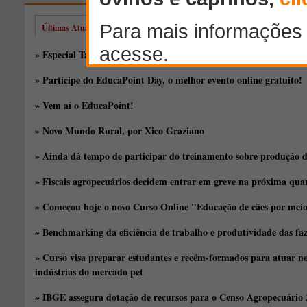
Últimas Atualizações
» Especial Taça de Silagem: novos híbridos, antigas discussões
» Participe do EducaPoint Day, o melhor evento online gratuito!
» Vem aí o EducaPoint!
» Novo Mundo Rural, por Xico Graziano
» Ainda dá tempo de participar do treinamento sobre produção d
» Fiscais agropecuários decidem entrar em greve na próxima quar
» Começou hoje o novo Curso Online "Educação de cães por meio 
» Benchmarking da eficiência de trabalho e produtividade das fa
» Curso visa preparar estudantes e recém-formados para atuar no
indústrias do mercado pet
» IBGE assegura dotação de recursos para o Censo Agropecuário