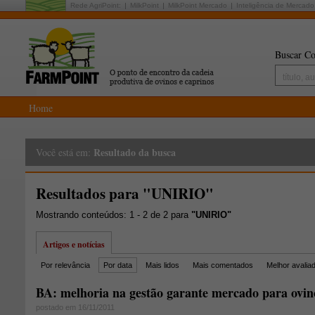
Rede AgriPoint:
MilkPoint
MilkPoint Mercado
Inteligência de Mercado
Buscar Co
Home
Resultado da busca
Você está em:
Resultados para "UNIRIO"
Mostrando conteúdos: 1 - 2 de 2 para
"UNIRIO"
Artigos e notícias
Por relevância
Por data
Mais lidos
Mais comentados
Melhor avalia
BA: melhoria na gestão garante mercado para ovin
postado em 16/11/2011