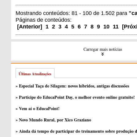
Mostrando conteúdos: 81 - 100 de 1.502 para
"c
Páginas de conteúdos:
[
Anterior
]
1
2
3
4
5
6
7
8
9
10
11
[
Próx
Carregar mais notícias
Últimas Atualizações
» Especial Taça de Silagem: novos híbridos, antigas discussões
» Participe do EducaPoint Day, o melhor evento online gratuito!
» Vem aí o EducaPoint!
» Novo Mundo Rural, por Xico Graziano
» Ainda dá tempo de participar do treinamento sobre produção d