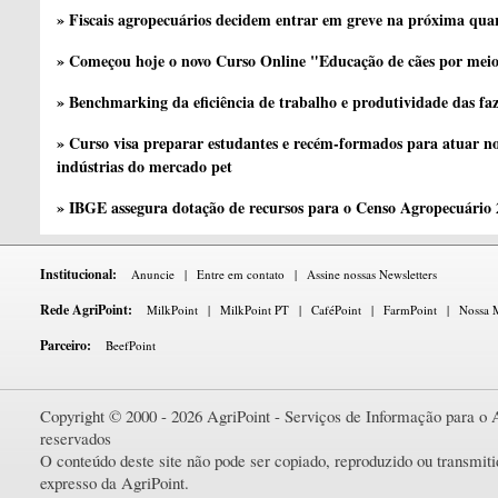
» Fiscais agropecuários decidem entrar em greve na próxima quar
» Começou hoje o novo Curso Online "Educação de cães por meio 
» Benchmarking da eficiência de trabalho e produtividade das fa
» Curso visa preparar estudantes e recém-formados para atuar no
indústrias do mercado pet
» IBGE assegura dotação de recursos para o Censo Agropecuário
Institucional:
Anuncie
|
Entre em contato
|
Assine nossas Newsletters
Rede AgriPoint:
MilkPoint
|
MilkPoint PT
|
CaféPoint
|
FarmPoint
|
Nossa M
Parceiro:
BeefPoint
Copyright © 2000 - 2026 AgriPoint - Serviços de Informação para o A
reservados
O conteúdo deste site não pode ser copiado, reproduzido ou transmi
expresso da AgriPoint.