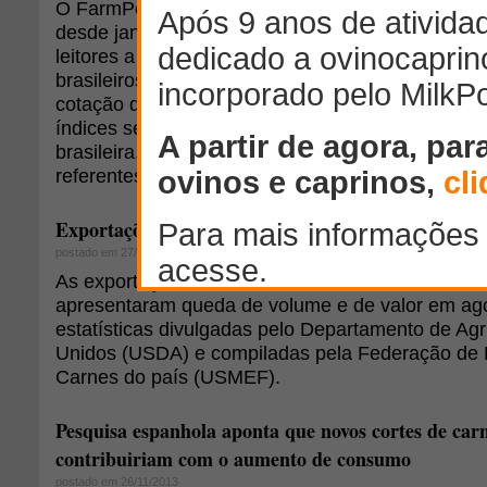
O FarmPoint está realizando a cotação mensal do
desde janeiro de 2011. A princípio, o projeto visa
leitores a cotação do preço do kg/vivo praticado 
brasileiros. Desde junho de 2013, o FarmPoint pa
cotação dos preços do kg/carcaça e da arroba, po
índices serão melhor utilizados pelos produtores e
brasileira. Além disso, frisamos que nossa busca 
referentes ao mercado formal de carne ovina. Ace
Exportações de carne de cordeiro dos EUA caíram
postado em 27/11/2013
As exportações de carne de cordeiro dos Estado
apresentaram queda de volume e de valor em ag
estatísticas divulgadas pelo Departamento de Agr
Unidos (USDA) e compiladas pela Federação de 
Carnes do país (USMEF).
Pesquisa espanhola aponta que novos cortes de carn
contribuiriam com o aumento de consumo
postado em 26/11/2013