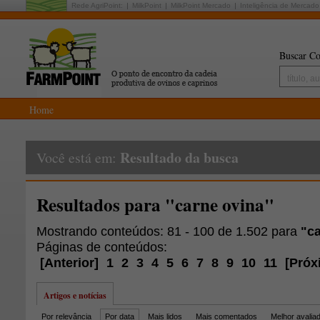
Rede AgriPoint:
MilkPoint
MilkPoint Mercado
Inteligência de Mercado
Buscar Co
Home
Resultado da busca
Você está em:
Resultados para "carne ovina"
Mostrando conteúdos: 81 - 100 de 1.502 para
"c
Páginas de conteúdos:
[
Anterior
]
1
2
3
4
5
6
7
8
9
10
11
[
Próx
Artigos e notícias
Por relevância
Por data
Mais lidos
Mais comentados
Melhor avalia