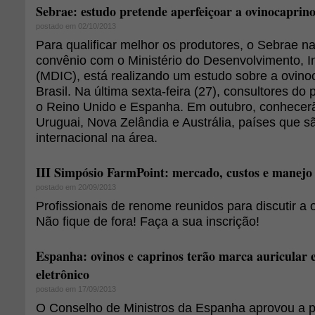
Sebrae: estudo pretende aperfeiçoar a ovinocaprino
postado em 02/10/2013
Para qualificar melhor os produtores, o Sebrae n
convênio com o Ministério do Desenvolvimento, I
(MDIC), está realizando um estudo sobre a ovino
Brasil. Na última sexta-feira (27), consultores do 
o Reino Unido e Espanha. Em outubro, conhecerã
Uruguai, Nova Zelândia e Austrália, países que s
internacional na área.
III Simpósio FarmPoint: mercado, custos e manejo
postado em 20/09/2013
Profissionais de renome reunidos para discutir a o
Não fique de fora! Faça a sua inscrição!
Espanha: ovinos e caprinos terão marca auricular e
eletrônico
postado em 17/09/2013
O Conselho de Ministros da Espanha aprovou a pr