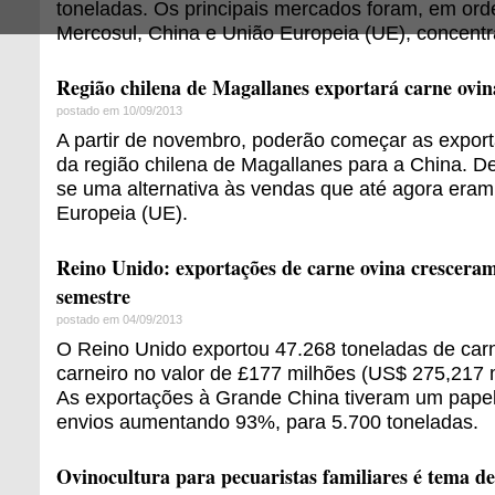
toneladas. Os principais mercados foram, em ord
Mercosul, China e União Europeia (UE), concentr
Região chilena de Magallanes exportará carne ovi
postado em 10/09/2013
A partir de novembro, poderão começar as expor
da região chilena de Magallanes para a China. D
se uma alternativa às vendas que até agora eram
Europeia (UE).
Reino Unido: exportações de carne ovina crescer
semestre
postado em 04/09/2013
O Reino Unido exportou 47.268 toneladas de carn
carneiro no valor de £177 milhões (US$ 275,217 
As exportações à Grande China tiveram um papel 
envios aumentando 93%, para 5.700 toneladas.
Ovinocultura para pecuaristas familiares é tema d