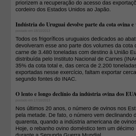
priorizem a recuperação do acesso das exportaç
cordeiro dos Estados Unidos ao Japão.
Indústria do Uruguai devolve parte da cota ovina e
postado em 18/10/2013
Todos os frigoríficos uruguaios dedicados ao aba
devolveram esse ano parte dos volumes da cota 
carne de 3.480 toneladas com destino à União Eu
distribuída pelo Instituto Nacional de Carnes (INA
35% da cota total e, das cerca de 2.200 tonelada
exportadas nesse exercício, faltam exportar cerc
segundo fontes do INAC.
O lento e longo declínio da indústria ovina dos EU
postado em 17/10/2013
Nos últimos 20 anos, o número de ovinos nos Es
pela metade. De fato, o número vem declinando d
quarenta, quando a indústria americana de ovinos
Hoje, o rebanho ovino doméstico tem um décimo
durante a Segunda Guerra Mundial.