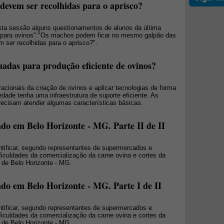
devem ser recolhidas para o aprisco?
a sessão alguns questionamentos de alunos da última
s para ovinos":"Os machos podem ficar no mesmo galpão das
ser recolhidas para o aprisco?".
uadas para produção eficiente de ovinos?
cionais da criação de ovinos e aplicar tecnologias de forma
edade tenha uma infraestrutura de suporte eficiente. As
recisam atender algumas características básicas.
ado em Belo Horizonte - MG. Parte II de II
ntificar, segundo representantes de supermercados e
ificuldades da comercialização da carne ovina e cortes da
 de Belo Horizonte - MG.
ado em Belo Horizonte - MG. Parte I de II
ntificar, segundo representantes de supermercados e
ificuldades da comercialização da carne ovina e cortes da
 de Belo Horizonte - MG.