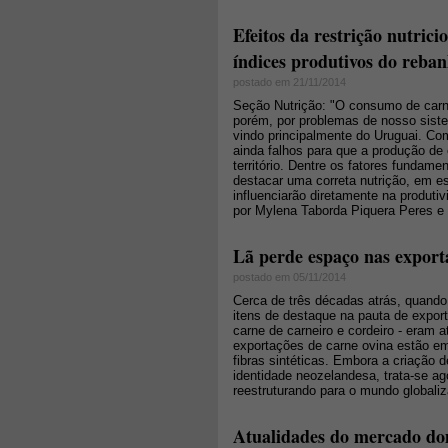
Efeitos da restrição nutrici
índices produtivos do rebanh
postado em 21/11/2014
Seção Nutrição: "O consumo de carn
porém, por problemas de nosso siste
vindo principalmente do Uruguai. Co
ainda falhos para que a produção de
território. Dentre os fatores funda
destacar uma correta nutrição, em 
influenciarão diretamente na produt
por Mylena Taborda Piquera Peres e 
Lã perde espaço nas export
postado em 05/11/2014
Cerca de três décadas atrás, quando
itens de destaque na pauta de expor
carne de carneiro e cordeiro - eram a
exportações de carne ovina estão em 
fibras sintéticas. Embora a criação 
identidade neozelandesa, trata-se ag
reestruturando para o mundo globali
Atualidades do mercado dom