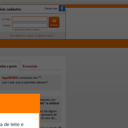
Entrar com
ios e posts
Essenciais
ikgzMOBX
comentou em
""
:
can I ask you a question please?
itamar santos pedreira
comentou em
"Você está sendo "obrigado" a utilizar
cana-de-açúcar na..."
:
Em minha propriedade, já uso há algum
tempo cana com ureia, mas gostaria de
um melhor aprofundamento no uso de...
Mais comentários e posts