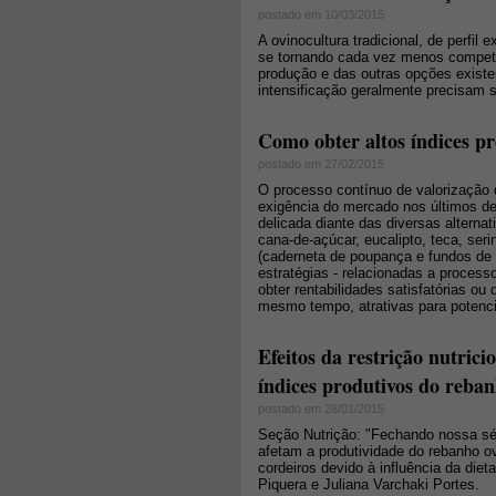
postado em 10/03/2015
A ovinocultura tradicional, de perfil 
se tornando cada vez menos competi
produção e das outras opções exist
intensificação geralmente precisam 
Como obter altos índices pr
postado em 27/02/2015
O processo contínuo de valorização d
exigência do mercado nos últimos d
delicada diante das diversas alternat
cana-de-açúcar, eucalipto, teca, serin
(caderneta de poupança e fundos de 
estratégias - relacionadas a processo
obter rentabilidades satisfatórias ou
mesmo tempo, atrativas para potenci
Efeitos da restrição nutrici
índices produtivos do rebanh
postado em 28/01/2015
Seção Nutrição: "Fechando nossa sér
afetam a produtividade do rebanho 
cordeiros devido à influência da die
Piquera e Juliana Varchaki Portes.