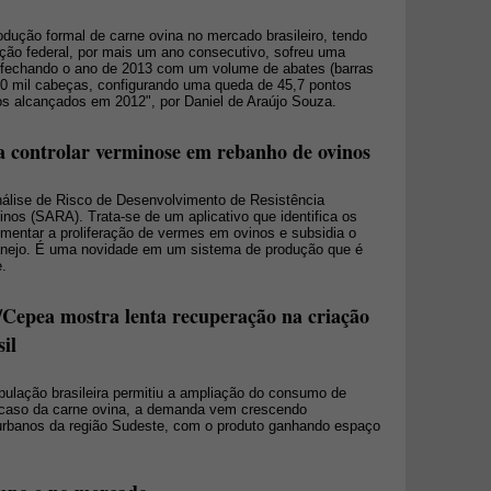
dução formal de carne ovina no mercado brasileiro, tendo
ção federal, por mais um ano consecutivo, sofreu uma
fechando o ano de 2013 com um volume de abates (barras
,0 mil cabeças, configurando uma queda de 45,7 pontos
os alcançados em 2012", por Daniel de Araújo Souza.
a controlar verminose em rebanho de ovinos
álise de Risco de Desenvolvimento de Resistência
inos (SARA). Trata-se de um aplicativo que identifica os
mentar a proliferação de vermes em ovinos e subsidia o
anejo. É uma novidade em um sistema de produção que é
e.
Cepea mostra lenta recuperação na criação
il
pulação brasileira permitiu a ampliação do consumo de
o caso da carne ovina, a demanda vem crescendo
urbanos da região Sudeste, com o produto ganhando espaço