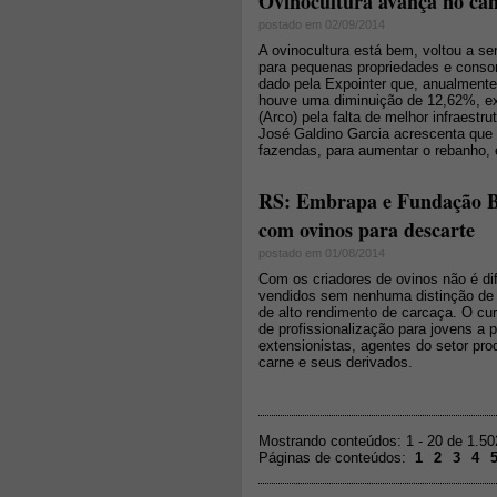
Ovinocultura avança no ca
postado em 02/09/2014
A ovinocultura está bem, voltou a se
para pequenas propriedades e conso
dado pela Expointer que, anualmente
houve uma diminuição de 12,62%, exp
(Arco) pela falta de melhor infraestr
José Galdino Garcia acrescenta qu
fazendas, para aumentar o rebanho,
RS: Embrapa e Fundação Br
com ovinos para descarte
postado em 01/08/2014
Com os criadores de ovinos não é di
vendidos sem nenhuma distinção de 
de alto rendimento de carcaça. O cu
de profissionalização para jovens a 
extensionistas, agentes do setor pr
carne e seus derivados.
Mostrando conteúdos: 1 - 20 de 1.5
Páginas de conteúdos:
1
2
3
4