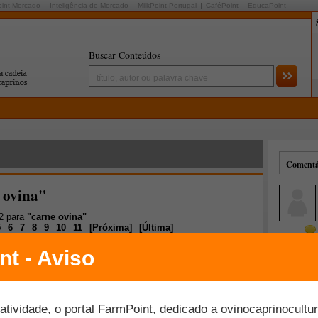
oint Mercado
Inteligência de Mercado
MilkPoint Portugal
CaféPoint
EducaPoint
Buscar Conteúdos
Comentár
 ovina"
02 para
"carne ovina"
5
6
7
8
9
10
11
[
Próxima
]
[
Última
]
Mais comentados
Melhor avaliados
rinos vai estimular produção no Tocantins