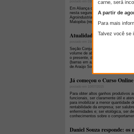
postado em 03/08/2015
Em Aliança do Tocantins, a ministra 
nesta segunda-feira (03) a pedra fu
Agroindustrial de Apoio ao Desenvol
Matopiba (região formada por partes 
Atualidades e perspectivas
postado em 15/07/2015
Seção Conjuntura de Mercado: "Após 
volume de abates sob inspeção feder
o presente, de forma que o ano de 2
(barras em azul, valores à esquerda) 
de Araújo Souza.
Já começou o Curso Online 
postado em 10/07/2015
Para obter altos ganhos produtivos 
funcionais, ser claramente útil e ate
para imobilizar a menor quantidade d
rentabilidade da empresa; ser salubr
enfermidades e; ser etológica, ser 
conhecimentos sobre o comportamen
Daniel Souza responde: os