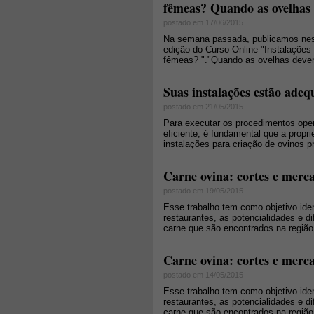
fêmeas? Quando as ovelhas 
postado em 17/06/2015
Na semana passada, publicamos nest
edição do Curso Online "Instalaçõe
fêmeas? "."Quando as ovelhas devem 
Suas instalações estão adeq
postado em 21/05/2015
Para executar os procedimentos opera
eficiente, é fundamental que a propri
instalações para criação de ovinos p
Carne ovina: cortes e merc
postado em 19/05/2015
Esse trabalho tem como objetivo ide
restaurantes, as potencialidades e d
carne que são encontrados na região
Carne ovina: cortes e merc
postado em 14/05/2015
Esse trabalho tem como objetivo ide
restaurantes, as potencialidades e d
carne que são encontrados na região