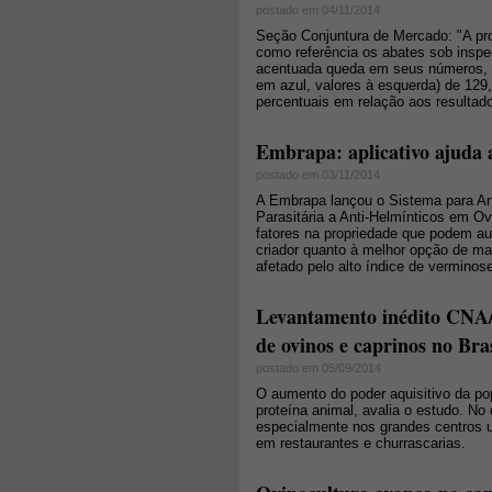
postado em 04/11/2014
Seção Conjuntura de Mercado: "A pro
como referência os abates sob inspe
acentuada queda em seus números, 
em azul, valores à esquerda) de 129
percentuais em relação aos resultad
Embrapa: aplicativo ajuda 
postado em 03/11/2014
A Embrapa lançou o Sistema para An
Parasitária a Anti-Helmínticos em Ov
fatores na propriedade que podem au
criador quanto à melhor opção de m
afetado pelo alto índice de verminos
Levantamento inédito CNA/
de ovinos e caprinos no Bras
postado em 05/09/2014
O aumento do poder aquisitivo da po
proteína animal, avalia o estudo. N
especialmente nos grandes centros 
em restaurantes e churrascarias.