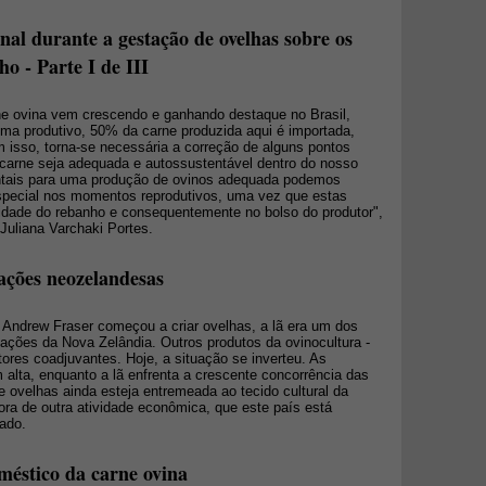
onal durante a gestação de ovelhas sobre os
o - Parte I de III
e ovina vem crescendo e ganhando destaque no Brasil,
ma produtivo, 50% da carne produzida aqui é importada,
m isso, torna-se necessária a correção de alguns pontos
 carne seja adequada e autossustentável dentro do nosso
mentais para uma produção de ovinos adequada podemos
especial nos momentos reprodutivos, uma vez que estas
ividade do rebanho e consequentemente no bolso do produtor",
Juliana Varchaki Portes.
ações neozelandesas
 Andrew Fraser começou a criar ovelhas, a lã era um dos
tações da Nova Zelândia. Outros produtos da ovinocultura -
tores coadjuvantes. Hoje, a situação se inverteu. As
alta, enquanto a lã enfrenta a crescente concorrência das
de ovelhas ainda esteja entremeada ao tecido cultural da
ora de outra atividade econômica, que este país está
zado.
éstico da carne ovina