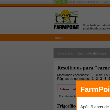
Rede AgriPoint:
MilkPoint
MilkP
Home
Resultado da busca
Você está em:
Resultados para "carne
Mostrando conteúdos: 1 - 20 de 1.5
Páginas de conteúdos:
1
2
3
4
Artigos e notícias
Por relevância
Por data
Mais lidos
Frigorífico de ovinos e cap