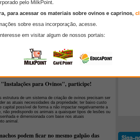
Kátia Abreu (Agricultura, Pecuária e Abastecimento) lançou
ndamental do Frigorífico de Pequenos Animais, no Complexo
vimento Sustentável da Cadeia Produtiva de Ovinocultura do
Top 10
do Maranhão, Tocantins, Piauí e Bahia).
+ Lidos
 para o mercado doméstico da carne ovina
o registro de 334,7 mil cabeças ovinas abatidas em 2009, o
al iniciou um processo sistemático de queda que perdura até
014 fechou com um volume oficial de 95,8 mil cabeças
- o menor valor registrado nos últimos 10 anos", por Daniel
"Instalações para Ovinos", participe!
as estrutura de um sistema de criação de ovinos precisam ser
nder as atuais necessidades da propriedade; ter baixo custo
e capital possível de forma a não impactar negativamente a
e, não predispondo os animais a quaisquer tipos de lesões ou
desenhada e dimensionada com base nos atuais
to animal.
 machos podem ficar no mesmo galpão das