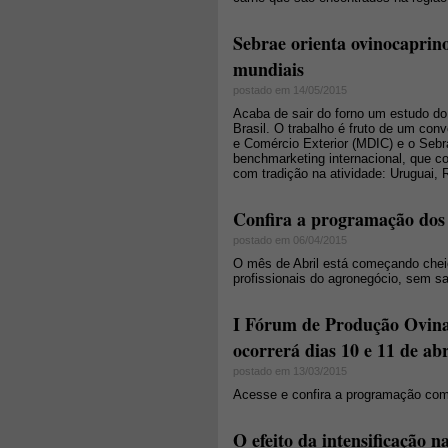
Sebrae orienta ovinocaprin
mundiais
postado em 14/05/2015
Acaba de sair do forno um estudo do 
Brasil. O trabalho é fruto de um con
e Comércio Exterior (MDIC) e o Sebra
benchmarketing internacional, que co
com tradição na atividade: Uruguai, 
Confira a programação dos
postado em 06/04/2015
O mês de Abril está começando chei
profissionais do agronegócio, sem sa
I Fórum de Produção Ovina
ocorrerá dias 10 e 11 de abr
postado em 13/03/2015
Acesse e confira a programação com
O efeito da intensificação 