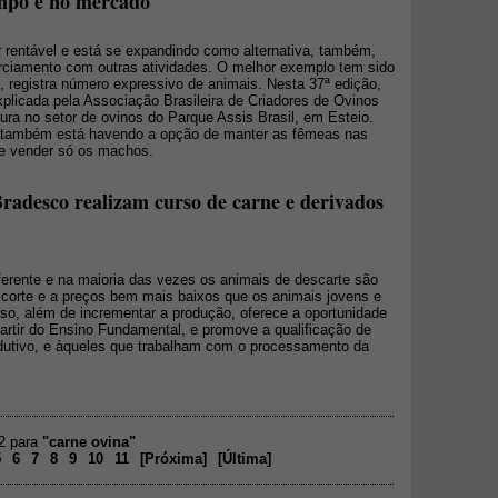
mpo e no mercado
r rentável e está se expandindo como alternativa, também,
rciamento com outras atividades. O melhor exemplo tem sido
, registra número expressivo de animais. Nesta 37ª edição,
licada pela Associação Brasileira de Criadores de Ovinos
utura no setor de ovinos do Parque Assis Brasil, em Esteio.
e também está havendo a opção de manter as fêmeas nas
 e vender só os machos.
adesco realizam curso de carne e derivados
ferente e na maioria das vezes os animais de descarte são
corte e a preços bem mais baixos que os animais jovens e
rso, além de incrementar a produção, oferece a oportunidade
partir do Ensino Fundamental, e promove a qualificação de
odutivo, e àqueles que trabalham com o processamento da
02 para
"carne ovina"
5
6
7
8
9
10
11
[
Próxima
]
[
Última
]