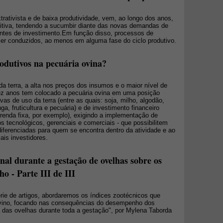
extrativista e de baixa produtividade, vem, ao longo dos anos,
tiva, tendendo a sucumbir diante das novas demandas de
entes de investimento.Em função disso, processos de
ser conduzidos, ao menos em alguma fase do ciclo produtivo.
odutivos na pecuária ovina?
a terra, a alta nos preços dos insumos e o maior nível de
ez anos tem colocado a pecuária ovina em uma posição
ivas de uso da terra (entre as quais: soja, milho, algodão,
ga, fruticultura e pecuária) e de investimento financeiro
renda fixa, por exemplo), exigindo a implementação de
s tecnológicos, gerenciais e comerciais - que possibilitem
 diferenciadas para quem se encontra dentro da atividade e ao
ais investidores.
onal durante a gestação de ovelhas sobre os
o - Parte III de III
ie de artigos, abordaremos os índices zootécnicos que
ovino, focando nas consequências do desempenho dos
ta das ovelhas durante toda a gestação", por Mylena Taborda