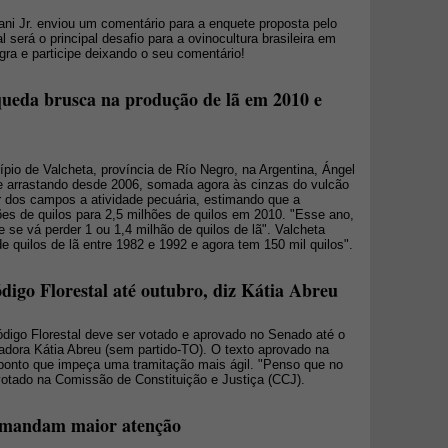
ani Jr. enviou um comentário para a enquete proposta pelo
erá o principal desafio para a ovinocultura brasileira em
egra e participe deixando o seu comentário!
queda brusca na produção de lã em 2010 e
ípio de Valcheta, província de Río Negro, na Argentina, Ángel
e arrastando desde 2006, somada agora às cinzas do vulcão
 dos campos a atividade pecuária, estimando que a
ões de quilos para 2,5 milhões de quilos em 2010. "Esse ano,
e se vá perder 1 ou 1,4 milhão de quilos de lã". Valcheta
 quilos de lã entre 1982 e 1992 e agora tem 150 mil quilos".
digo Florestal até outubro, diz Kátia Abreu
 Código Florestal deve ser votado e aprovado no Senado até o
adora Kátia Abreu (sem partido-TO). O texto aprovado na
ponto que impeça uma tramitação mais ágil. "Penso que no
votado na Comissão de Constituição e Justiça (CCJ).
demandam maior atenção