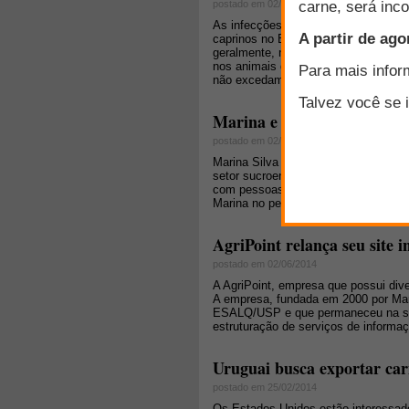
postado em 02/09/2014
As infecções causadas por parasitas
caprinos no Brasil e no mundo. Sua e
geralmente, não é necessária para q
nos animais de criação. Deve-se, en
não excedam níveis incompatíveis c
Marina e o agronegócio
postado em 02/09/2014
Marina Silva aproximou-se do agrone
setor sucroenergético, jantou com 6
com pessoas-chave do setor. Todos 
Marina no período em que ela foi minis
AgriPoint relança seu site i
postado em 02/06/2014
A AgriPoint, empresa que possui dive
A empresa, fundada em 2000 por Marc
ESALQ/USP e que permaneceu na soci
estruturação de serviços de informaçã
Uruguai busca exportar ca
postado em 25/02/2014
Os Estados Unidos estão interessados