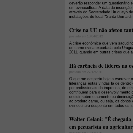
deverão responder um questionário 
em ovinocultura. A data de inscrição 
através do Secretariado Uruguayo de
instalações do local "Santa Bernardi
Crise na UE não afetou tan
postado em 18/04/2012
A crise econômica que vem sacudindo
de carne ovina exportada pelo Urug
2011, quando em outras crises que af
Há carência de líderes na o
postado em 27/12/2011
O que me desperta hoje a escrever o p
lideranças estas vindas lá de dentro 
por profissionais da imprensa, de em
contribuem para o desenvolvimento 
decidir sobre o aumento ou diminuiçã
ao produto carne, ou seja, os donos
ovinocultura desponte em todos os s
Walter Celani: "É chegada 
em pecuarista ou agriculto