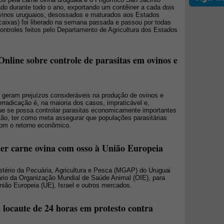
o durante todo o ano, exportando um contêiner a cada dois
ovinos uruguaios, desossados e maturados aos Estados
caixas) foi liberado na semana passada e passou por todas
ontroles feitos pelo Departamento de Agricultura dos Estados
nline sobre controle de parasitas em ovinos e
 geram prejuízos consideráveis na produção de ovinos e
rradicação é, na maioria dos casos, impraticável e,
ue se possa controlar parasitas economicamente importantes
tão, ter como meta assegurar que populações parasitárias
om o retorno econômico.
er carne ovina com osso à União Europeia
istério da Pecuária, Agricultura e Pesca (MGAP) do Uruguai
ário da Organização Mundial de Saúde Animal (OIE), para
nião Europeia (UE), Israel e outros mercados.
 locaute de 24 horas em protesto contra