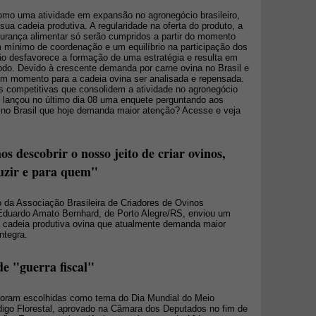
omo uma atividade em expansão no agronegócio brasileiro,
sua cadeia produtiva. A regularidade na oferta do produto, a
urança alimentar só serão cumpridos a partir do momento
m mínimo de coordenação e um equilíbrio na participação dos
ão desfavorece a formação de uma estratégia e resulta em
do. Devido à crescente demanda por carne ovina no Brasil e
m momento para a cadeia ovina ser analisada e repensada.
as competitivas que consolidem a atividade no agronegócio
t lançou no último dia 08 uma enquete perguntando aos
na no Brasil que hoje demanda maior atenção? Acesse e veja
 descobrir o nosso jeito de criar ovinos,
uzir e para quem"
co da Associação Brasileira de Criadores de Ovinos
duardo Amato Bernhard, de Porto Alegre/RS, enviou um
da cadeia produtiva ovina que atualmente demanda maior
ntegra.
de "guerra fiscal"
foram escolhidas como tema do Dia Mundial do Meio
digo Florestal, aprovado na Câmara dos Deputados no fim de