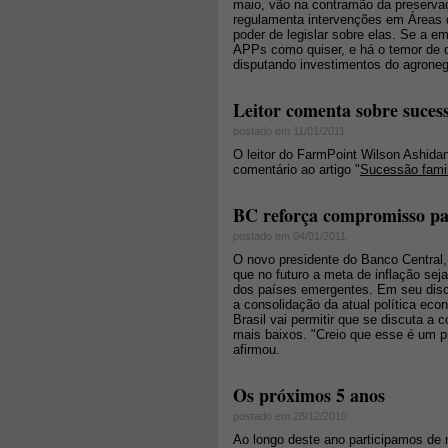
maio, vão na contramão da preserva
regulamenta intervenções em Áreas
poder de legislar sobre elas. Se a 
APPs como quiser, e há o temor de q
disputando investimentos do agrone
Leitor comenta sobre sucess
postado em 11/01/2011
O leitor do FarmPoint Wilson Ashida
comentário ao artigo "
Sucessão famil
BC reforça compromisso pa
postado em 04/01/2011
O novo presidente do Banco Central,
que no futuro a meta de inflação sej
dos países emergentes. Em seu disc
a consolidação da atual política eco
Brasil vai permitir que se discuta a 
mais baixos. "Creio que esse é um p
afirmou.
Os próximos 5 anos
postado em 28/12/2010
Ao longo deste ano participamos de 