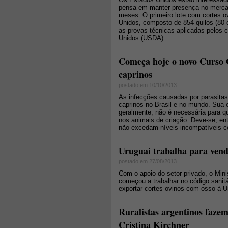
pensa em manter presença no mercad
meses. O primeiro lote com cortes 
Unidos, composto de 854 quilos (80 
as provas técnicas aplicadas pelos c
Unidos (USDA).
Começa hoje o novo Curso O
caprinos
postado em 10/10/2013
As infecções causadas por parasitas
caprinos no Brasil e no mundo. Sua e
geralmente, não é necessária para q
nos animais de criação. Deve-se, en
não excedam níveis incompatíveis c
Uruguai trabalha para vend
postado em 27/08/2013
Com o apoio do setor privado, o Min
começou a trabalhar no código sanit
exportar cortes ovinos com osso à U
Ruralistas argentinos fazem
Cristina Kirchner