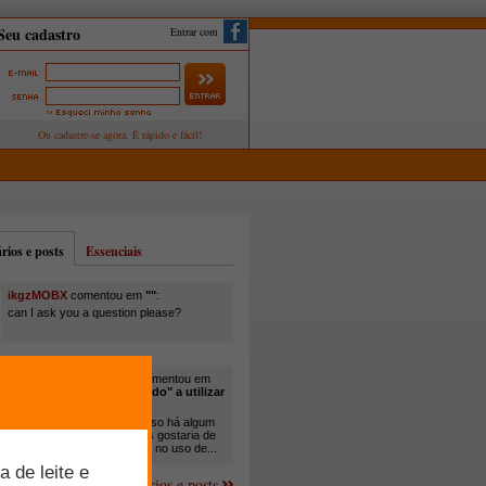
Entrar com
ios e posts
Essenciais
ikgzMOBX
comentou em
""
:
can I ask you a question please?
itamar santos pedreira
comentou em
"Você está sendo "obrigado" a utilizar
cana-de-açúcar na..."
:
Em minha propriedade, já uso há algum
tempo cana com ureia, mas gostaria de
um melhor aprofundamento no uso de...
Mais comentários e posts