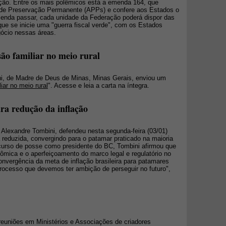
ção. Entre os mais polêmicos está a emenda 164, que
 de Preservação Permanente (APPs) e confere aos Estados o
emenda passar, cada unidade da Federação poderá dispor das
ue se inicie uma "guerra fiscal verde", com os Estados
gócio nessas áreas.
ão familiar no meio rural
ni, de Madre de Deus de Minas, Minas Gerais, enviou um
iar no meio rural
". Acesse e leia a carta na íntegra.
ra redução da inflação
 Alexandre Tombini, defendeu nesta segunda-feira (03/01)
a reduzida, convergindo para o patamar praticado na maioria
urso de posse como presidente do BC, Tombini afirmou que
nômica e o aperfeiçoamento do marco legal e regulatório no
convergência da meta de inflação brasileira para patamares
rocesso que devemos ter ambição de perseguir no futuro",
reuniões em Ministérios e Associações de criadores