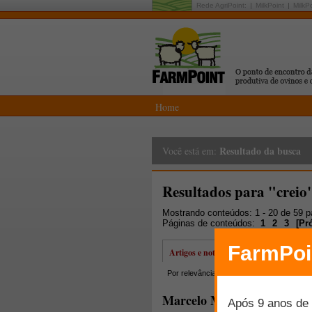
Rede AgriPoint:
MilkPoint
MilkP
Home
Resultado da busca
Você está em:
Resultados para "creio
Mostrando conteúdos: 1 - 20 de 59 
Páginas de conteúdos:
1
2
3
[
Pr
Artigos e notícias
Por relevância
Por data
Mais lidos
Marcelo Molento fala sobre 