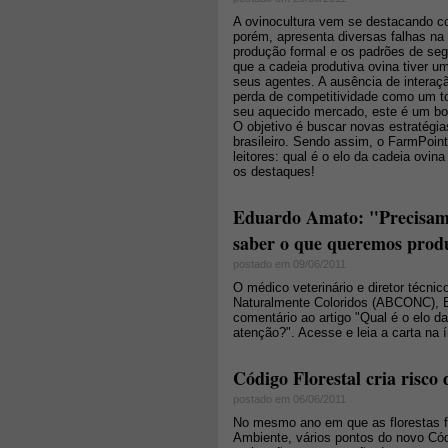
A ovinocultura vem se destacando c
porém, apresenta diversas falhas na 
produção formal e os padrões de seg
que a cadeia produtiva ovina tiver u
seus agentes. A ausência de interaç
perda de competitividade como um to
seu aquecido mercado, este é um bo
O objetivo é buscar novas estratégi
brasileiro. Sendo assim, o FarmPoin
leitores: qual é o elo da cadeia ovi
os destaques!
Eduardo Amato: "Precisamos
saber o que queremos prod
postado em 09/06/2011
O médico veterinário e diretor técni
Naturalmente Coloridos (ABCONC), E
comentário ao artigo "Qual é o elo 
atenção?". Acesse e leia a carta na í
Código Florestal cria risco 
postado em 06/06/2011
No mesmo ano em que as florestas 
Ambiente, vários pontos do novo Có