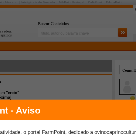
oint Mercado
Inteligência de Mercado
MilkPoint Portugal
CaféPoint
EducaPoint
Buscar Conteúdos
Comentár
"
para
"creio"
óxima
]
Mais comentados
Melhor avaliados
controle x erradicação de parasitas