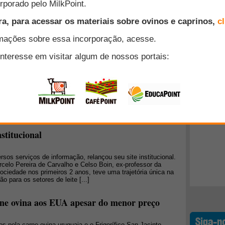
 geram prejuízos consideráveis na produção de ovinos e
rradicação é, na maioria dos casos, impraticável e,
ue se possa controlar parasitas economicamente importantes
Top 10
tão, ter como meta assegurar que populações parasitárias
om o retorno econômico.
+ Lidos
gócio na última semana. Esteve numa importante feira do
0 lideranças na sexta-feira e seus assessores vêm dialogando
sabem que o agronegócio viveu momentos de atrito com
tra [...]
nstitucional
rsos serviços de informação, relançou seu site institucional.
elo Pereira de Carvalho e Celso Boin, ex-professor da
edade nos primeiros 2 anos, teve uma trajetória única na
o para os setores de leite [...]
rne ovina aos EUA apesar do menor preço
 pela carne ovina uruguaia e o Frigorífico San Jacinto