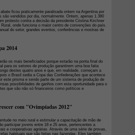
abate ficou praticamente paralisada ontem na Argentina por
ais são vendidos por dia, normalmente. Ontem, apenas 1.380
m protesto contra a decisão da presidente Cristina Kirchner
e Rural, onde funciona o maior centro de convenções do país.
anual do setor, grandes eventos, conferências e mostras de
pa 2014
erão os mais beneficiados porque estarão na ponta final do
l para os setores de produção garantirem uma boa fatia
longo destes quatro anos e que, em realidade, começam a
pois o Brasil sedia a Copa das Confederações que acontece
r este prisma e sendo parte de um sistema de produção de
ensas possibilidades de ganhos com esta oportunidade para o
tes que são não só financeiros como políticos e
 crescer com "Ovimpíadas 2012"
uventude no meio rural e estimular a capacitação de mão de
ão participar jovens entre 18 e 25 anos, pertencentes a
rais e cooperativas agrárias. Através de uma série de provas,
efas habituais que são feitas nas fazendas. Eles também