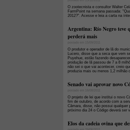
postado em 13/12/2011
O zootecnista e consultor Walter Cel
FarmPoint na semana passada: "Qual s
2012?". Acesse e leia a carta na ínt
Argentina: Río Negro teve 
perderá mais
postado em 15/09/2011
O produtor e operador de lã do munic
Lucero, disse que a seca que vem s
Puyehue, estão fazendo desaparecer
produção de lã passou de 7 a 8 milh
não sei o que vai acontecer, creio qu
produzia mais ou menos 1,2 milhão de
Senado vai aprovar novo Có
postado em 16/08/2011
O projeto de lei que institui o novo
fim de outubro, de acordo com a sen
Câmara, disse, não possui qualquer 
próximo dia 24 o Código deverá ser 
Elos da cadeia ovina que 
postado em 29/06/2011