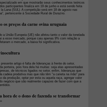
especializado em que mostrarão seus conhecimentos teóricos
dos participantes finaliza em 19 de junho e está sendo feita
 la Lana (SUL). A competição será em 18 de agosto nas
na", pertencente à Sociedade Rural de Durazno.
to os preços da carne ovina uruguaia
 a União Europeia (UE) não afetou tanto o valor da tonelada
uai a esse mercado, porque caiu apenas 9% com relação a
etaram o mercado, a baixa foi significativa.
vinocultura
resente artigo é falta de lideranças à frente do setor,
da porteira, pois fora dela há muitas: seja elas apresentadas
presas, de técnicos ligados no setor, enfim, lideranças que
da cadeia produtiva mas que não têm "a caneta na mão" para
o da produção, optar por esta ou aquela raça, agregar valor
 do negócio que são realmente capazes de fazer com que a
entidos.
a hora de o dono de fazenda se transformar
r"