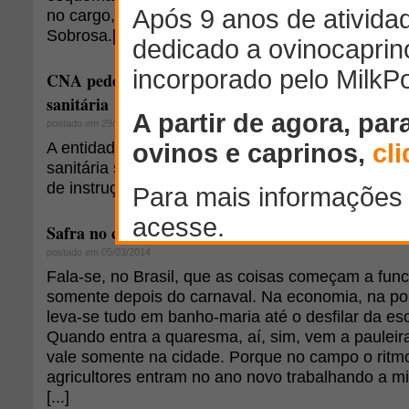
no cargo, Signor foi afastado junto com o servidor
Sobrosa.[...]
CNA pede publicação imediata do novo regulament
sanitária
postado em 29/01/2015
A entidade defende que as mudanças nas norma
sanitária solicitadas por cada setor podem ser fe
de instrução normativa.[...]
Safra no carnaval
postado em 05/03/2014
Fala-se, no Brasil, que as coisas começam a fun
somente depois do carnaval. Na economia, na pol
leva-se tudo em banho-maria até o desfilar da e
Quando entra a quaresma, aí, sim, vem a pauleira
vale somente na cidade. Porque no campo o ritmo
agricultores entram no ano novo trabalhando a mil
[...]