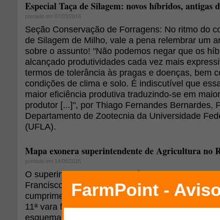
Especial Taça de Silagem: novos híbridos, antigas d
postado em 07/03/2016
Seção Conservação de Forragens: No ritmo do co
de Silagem de Milho, vale a pena relembrar um a
sobre o assunto! "Não podemos negar que os híb
alcançado produtividades cada vez mais express
termos de tolerância às pragas e doenças, bem 
condições de clima e solo. É indiscutível que es
maior eficiência produtiva traduzindo-se em maior
produtor [...]", por Thiago Fernandes Bernardes, 
Departamento de Zootecnia da Universidade Fede
(UFLA).
Mapa exonera superintendente de Agricultura no 
postado em 14/05/2015
O superintendente do Ministério da Agricultura n
Francisco Signor, foi exonerado ontem pela minis
cumprimento à ordem do juiz federal José Paulo B
11ª vara federal de Porto Alegre, por suspeita de 
esquema de corrupção investigado pela Operação