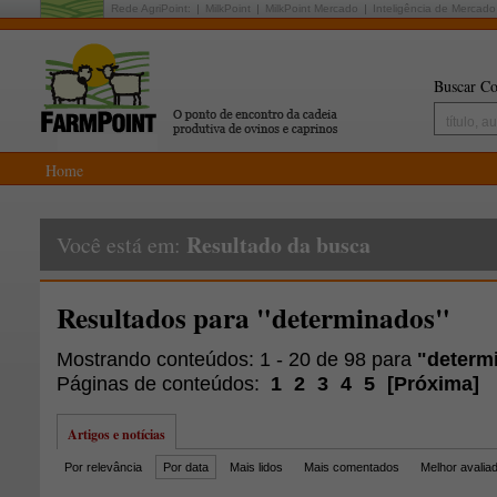
Rede AgriPoint:
MilkPoint
MilkPoint Mercado
Inteligência de Mercado
Buscar Co
Home
Resultado da busca
Você está em:
Resultados para "determinados"
Mostrando conteúdos: 1 - 20 de 98 para
"determ
Páginas de conteúdos:
1
2
3
4
5
[
Próxima
]
Artigos e notícias
Por relevância
Por data
Mais lidos
Mais comentados
Melhor avalia