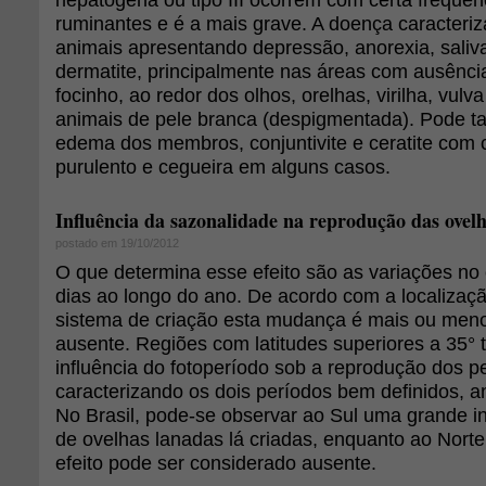
ruminantes e é a mais grave. A doença caracteriz
animais apresentando depressão, anorexia, saliv
dermatite, principalmente nas áreas com ausênci
focinho, ao redor dos olhos, orelhas, virilha, vul
animais de pele branca (despigmentada). Pode 
edema dos membros, conjuntivite e ceratite com 
purulento e cegueira em alguns casos.
Influência da sazonalidade na reprodução das ovelh
postado em 19/10/2012
O que determina esse efeito são as variações n
dias ao longo do ano. De acordo com a localizaç
sistema de criação esta mudança é mais ou men
ausente. Regiões com latitudes superiores a 35°
influência do fotoperíodo sob a reprodução dos 
caracterizando os dois períodos bem definidos, an
No Brasil, pode-se observar ao Sul uma grande in
de ovelhas lanadas lá criadas, enquanto ao Norte
efeito pode ser considerado ausente.