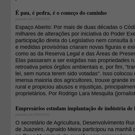
É pau, é pedra, é o começo do caminho
postado em 25/04/2012
Espaço Aberto: Por mais de duas décadas o Códig
milhares de alterações por iniciativa do Poder Ex
participação direta do Legislativo nem consulta à
e medidas provisórias criaram novas figuras e exi
como as da Reserva Legal e das Áreas de Prese
Elas passaram a ser exigidas nas propriedades r
retroativa pelos órgãos ambientais e, por fim, "
lei, sem nunca terem sido votadas". Isso colocou 
imensa maioria dos agricultores, trouxe grande 
rural e propiciou abusos e injustiças, principalm
proprietários. Por Rodrigo Lara Mesquita (jornalis
Empresários estudam implantação de indústria de l
postado em 02/04/2012
O secretário de Agricultura, Desenvolvimento Ru
de Juazeiro, Agnaldo Meira participou na manhã de