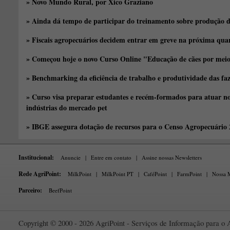
» Novo Mundo Rural, por Xico Graziano
» Ainda dá tempo de participar do treinamento sobre produção d
» Fiscais agropecuários decidem entrar em greve na próxima quar
» Começou hoje o novo Curso Online "Educação de cães por meio 
» Benchmarking da eficiência de trabalho e produtividade das fa
» Curso visa preparar estudantes e recém-formados para atuar no
indústrias do mercado pet
» IBGE assegura dotação de recursos para o Censo Agropecuário
Institucional:
Anuncie
|
Entre em contato
|
Assine nossas Newsletters
Rede AgriPoint:
MilkPoint
|
MilkPoint PT
|
CaféPoint
|
FarmPoint
|
Nossa M
Parceiro:
BeefPoint
Copyright © 2000 - 2026 AgriPoint - Serviços de Informação para o A