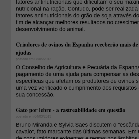
fatores antinutricionais que dificultam o seu máx
nutricional na ração. Contudo, pode ser realizad
fatores antinutricionais do grão de soja através do
fim de alcançar melhores resultados no crescime
desenvolvimento do animal.
Criadores de ovinos da Espanha receberão mais de
ajudas
postado em 08/05/2013
O Conselho de Agricultura e Pecuária da Espanha
pagamento de uma ajuda para compensar as de
específicas que afetam os produtores de ovinos s
uma vez verificado o cumprimento dos requisitos
sua concessão.
Gato por lebre - a rastreabilidade em questão
postado em 04/03/2013
Bruno Miranda e Sylvia Saes discutem o "escând
cavalo", fato marcante das últimas semanas. Em
de consumidores exigentes e regras nos âmbitos 