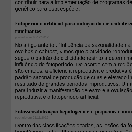
contribuir para a implementação de programas 
genético para esta espécie.
Fotoperíodo artificial para indução da ciclicidade
ruminantes
postado em 10/12/2012
No artigo anterior, "Influência da sazonalidade n
ovelhas e cabras", vimos que a atividade reprodu
segue o padrão de ciclicidade restrito a determin
influência do fotoperíodo. De acordo com a regi
são criados, a eficiência reprodutiva e produtiva
padrão sazonal de produção de crias e elevado int
resultado de grandes períodos improdutivos. Uma
para induzir a manifestação de estro e a ovulaçã
reprodutiva é o fotoperíodo artificial.
Fotossensibilização hepatógena em pequenos rumin
postado em 21/11/2012
Dentro das classificações citadas, as lesões da f
hepatógena ou tipo III ocorrem com certa frequê