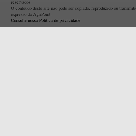
reservados
O conteúdo deste site não pode ser copiado, reproduzido ou transmi
expresso da AgriPoint.
Consulte nossa Política de privacidade