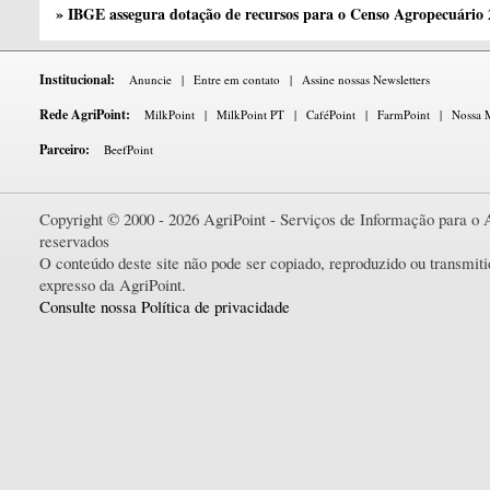
» IBGE assegura dotação de recursos para o Censo Agropecuário
Institucional:
Anuncie
|
Entre em contato
|
Assine nossas Newsletters
Rede AgriPoint:
MilkPoint
|
MilkPoint PT
|
CaféPoint
|
FarmPoint
|
Nossa M
Parceiro:
BeefPoint
Copyright © 2000 - 2026 AgriPoint - Serviços de Informação para o A
reservados
O conteúdo deste site não pode ser copiado, reproduzido ou transmi
expresso da AgriPoint.
Consulte nossa Política de privacidade