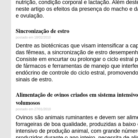
nutrição, condição corporal e lactação. Além des
neste artigo os efeitos da presença do macho e d
e ovulação.
Sincronização de estro
postado em 18/02/2010
Dentre as biotécnicas que visam intensificar a ca
das fêmeas, a sincronização de estro desempenh
Consiste em encurtar ou prolongar o ciclo estral p
de fármacos e ferramentas de manejo que interfe
endócrino de controle do ciclo estral, promovend
sinais de estro.
Alimentação de ovinos criados em sistema intensivo
volumosos
postado em 27/01/2010
Ovinos são animais ruminantes e devem ser ali
forrageiras de boa qualidade, produzidas a baixo
intensivo de produção animal, com grande númer
produzidos durante o ano inteiro, necessita de a