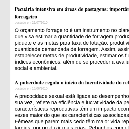
Pecuária intensiva em áreas de pastagens: importâ
forrageiro
postado em 21/07/2010
O orçamento forrageiro é um instrumento no plan
que visa estimar a quantidade de forragem prod
piquete e as metas para taxa de lotação, produti
quantidade demandada de forragem. Assim, assi
estabelecer metas de produtividade, estimar os fl
índices econômicos, além de se proceder a avali
social e ambiental.
A puberdade regula o início da lucratividade do r
postado em 18/06/2010
A precocidade sexual está ligada ao desempenho 
sua vez, reflete na eficiência e lucratividade da p
características reprodutivas têm um impacto eco
vezes maior do que as características associadas
Fêmeas que parem mais cedo têm maior vida rep
tardias, por produzir mais crias. Rebanhos com e