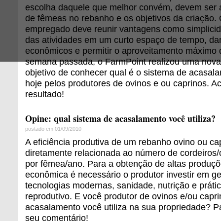
escolha daquele que melhor convém, devem ser 
de fêmeas no rebanho e os objetivos da criação.
empregado deve reunir vantagens como simplici
das atividades em um curto espaço de tempo, dar
econômicos e permitir o aproveitamento máximo 
semana passada, o FarmPoint realizou uma nov
objetivo de conhecer qual é o sistema de acasala
hoje pelos produtores de ovinos e ou caprinos. Ac
resultado!
Opine: qual sistema de acasalamento você utiliza?
postado em 01/09/2010
A eficiência produtiva de um rebanho ovino ou ca
diretamente relacionada ao número de cordeiros
por fêmea/ano. Para a obtenção de altas produçõ
econômica é necessário o produtor investir em g
tecnologias modernas, sanidade, nutrição e prát
reprodutivo. E você produtor de ovinos e/ou capr
acasalamento você utiliza na sua propriedade? Pa
seu comentário!