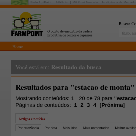
Rede AgriPoint:
MilkPoint
MilkPoint Mercado
Inteligência de Mercado
Buscar Co
Home
Resultado da busca
Você está em:
Resultados para "estacao de monta"
Mostrando conteúdos: 1 - 20 de 78 para
"estaca
Páginas de conteúdos:
1
2
3
4
[
Próxima
]
Artigos e notícias
Por relevância
Por data
Mais lidos
Mais comentados
Melhor avalia