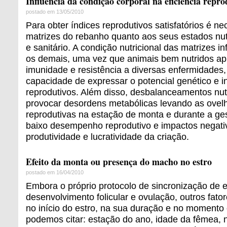
Influência da condição corporal na eficiência repro
postado em 13/05/2010
Para obter índices reprodutivos satisfatórios é ne
matrizes do rebanho quanto aos seus estados nutr
e sanitário. A condição nutricional das matrizes i
os demais, uma vez que animais bem nutridos a
imunidade e resistência a diversas enfermidades
capacidade de expressar o potencial genético e i
reprodutivos. Além disso, desbalanceamentos nut
provocar desordens metabólicas levando as ovelh
reprodutivas na estação de monta e durante a ge
baixo desempenho reprodutivo e impactos negati
produtividade e lucratividade da criação.
Efeito da monta ou presença do macho no estro
postado em 16/04/2010
Embora o próprio protocolo de sincronização de e
desenvolvimento folicular e ovulação, outros fato
no início do estro, na sua duração e no momento o
podemos citar: estação do ano, idade da fêmea, 