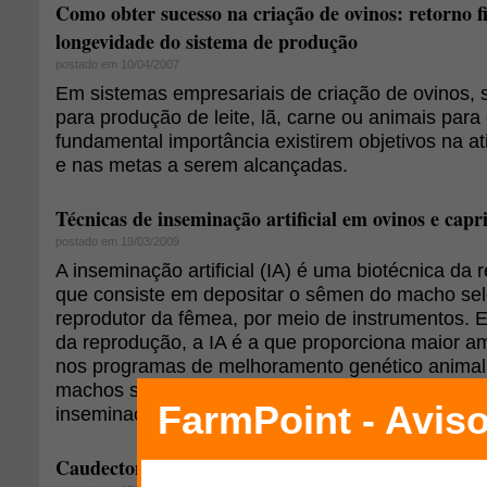
Como obter sucesso na criação de ovinos: retorno f
longevidade do sistema de produção
postado em 10/04/2007
Em sistemas empresariais de criação de ovinos, 
para produção de leite, lã, carne ou animais para
fundamental importância existirem objetivos na a
e nas metas a serem alcançadas.
Técnicas de inseminação artificial em ovinos e capr
postado em 19/03/2009
A inseminação artificial (IA) é uma biotécnica da 
que consiste em depositar o sêmen do macho sel
reprodutor da fêmea, por meio de instrumentos. E
da reprodução, a IA é a que proporciona maior am
nos programas de melhoramento genético animal
machos selecionados produzirem espermatozóide
inseminação de centenas de fêmeas por ano.
Caudectomia proibida