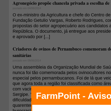
Agronegócio propõe chancela privada a escolha de 
postado em 04/08/2014
O ex-ministro da Agricultura e chefe do Centro d
Fundação Getulio Vargas, Roberto Rodrigues, co
propostas do setor agropecuário aos candidatos 
República. O documento, já entregue aos presiden
e aprovado por [...]
Criadores de ovinos de Pernambuco comemoram de
sanitárias
postado em 09/06/2014
Uma assembleia da Organização Mundial de Saú
nunca foi tão comemorada pelos ovinocultores no
especial pelos pernambucanos. Foi de lá que veio 
que agora toda a região foi classificada como área
com vacinação, mérito conquistado antes apenas 
Sergipe. "Temos um acervo genético fantástico, 
dificuldade em divulgá-lo para o restante do Bras
quarentena, sorologia, comunicações entre estad
burocracias", conta o criador Roberto Teixeira, p