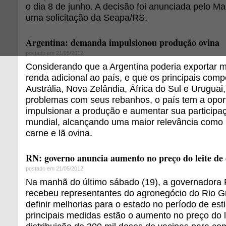
o dia 8 de junho. A decisão foi anunciada pelo 
uma solicitação da Seapa/RS.
Argentina: demanda impulsionou produção ovina
postado em 21/05/2012
Considerando que a Argentina poderia exportar m
renda adicional ao país, e que os principais com
Austrália, Nova Zelândia, África do Sul e Uruguai
problemas com seus rebanhos, o país tem a opor
impulsionar a produção e aumentar sua particip
mundial, alcançando uma maior relevância como 
carne e lã ovina.
RN: governo anuncia aumento no preço do leite de
postado em 21/05/2012
Na manhã do último sábado (19), a governadora R
recebeu representantes do agronegócio do Rio G
definir melhorias para o estado no período de es
principais medidas estão o aumento no preço do li