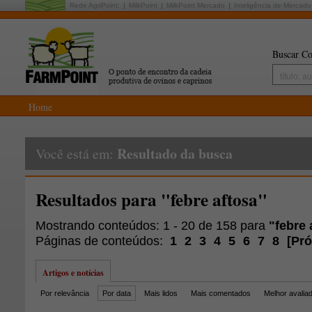
Rede AgriPoint:
MilkPoint
MilkPoint Mercado
Inteligência de Mercado
Buscar Co
Home
Resultado da busca
Você está em:
Resultados para "febre aftosa"
Mostrando conteúdos: 1 - 20 de 158 para
"febre 
Páginas de conteúdos:
1
2
3
4
5
6
7
8
[
Pr
Artigos e notícias
Por relevância
Por data
Mais lidos
Mais comentados
Melhor avalia