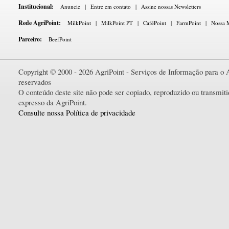
Institucional:
Anuncie
|
Entre em contato
|
Assine nossas Newsletters
Rede AgriPoint:
MilkPoint
|
MilkPoint PT
|
CaféPoint
|
FarmPoint
|
Nossa M
Parceiro:
BeefPoint
Copyright © 2000 - 2026 AgriPoint - Serviços de Informação para o A
reservados
O conteúdo deste site não pode ser copiado, reproduzido ou transmi
expresso da AgriPoint.
Consulte nossa Política de privacidade