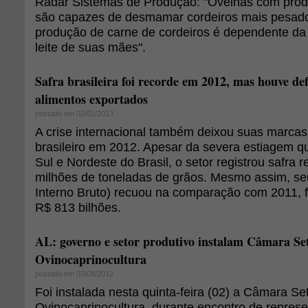
Radar Sistemas de Produção: "Ovelhas com produ
são capazes de desmamar cordeiros mais pesado
produção de carne de cordeiros é dependente da
leite de suas mães".
Safra brasileira foi recorde em 2012, mas houve de
alimentos exportados
postado em 02/01/2013
A crise internacional também deixou suas marca
brasileiro em 2012. Apesar da severa estiagem qu
Sul e Nordeste do Brasil, o setor registrou safra 
milhões de toneladas de grãos. Mesmo assim, se
Interno Bruto) recuou na comparação com 2011, 
R$ 813 bilhões.
AL: governo e setor produtivo instalam Câmara Set
Ovinocaprinocultura
postado em 03/08/2012
Foi instalada nesta quinta-feira (02) a Câmara Set
Ovinocaprinocultura, durante encontro de repres