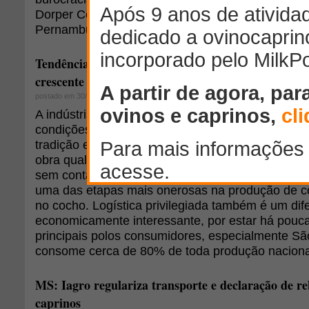
Dorper Constelação, no município de Caruaru, no
Pernambucano.
Tendência de desenvolvimento da ovinocultura no 
crescente
postado em 30/05/2014
A indústria paga bem pela carcaça ovina e o Mat
condições para ser um dos maiores produtores de 
tradição em outras atividades pecuárias confere
obra qualificada, bastando apenas capacitá-la par
sem contar a produção de grãos em abundância, 
uma das etapas mais onerosas na produção de co
no cocho. Logística privilegiada também é um dife
economicamente interessante, por estar há pouc
principais polos consumidores, especialmente Sã
consome cerca de 80% de toda produção naciona
MS: Iagro regulariza transporte e declaração de re
caprinos