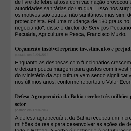
de livre de febre aftosa com vacinação provocou 
autoridades sanitárias do Uruguai. "Isso nos sur
os motivos são outros, não sanitários, mas sim, d
protecionista. Foi uma mudança de 180 graus no
negociando", disse o diretor de Serviços Pecuário
Pecuária, Agricultura e Pesca, Francisco Muzio.
Orçamento instável reprime investimentos e prejud
postado em 21/01/2014
Enquanto as despesas com funcionários crescem 
e deixam pouca margem para gastos com investi
do Ministério da Agricultura vem sendo significa
nos últimos anos, conforme reportou o Valor Eco
Defesa Agropecuária da Bahia recebe três milhões 
setor
postado em 17/01/2014
A defesa agropecuária da Bahia recebeu um incr
milhões de reais para desenvolver as ações de d
todo o Estado. A verba é destinada à estruturaç