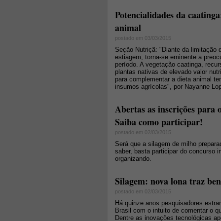
Potencialidades da caatinga
animal
postado em 03/03/2015
Seção Nutriçã: "Diante da limitação 
estiagem, torna-se eminente a preoc
período. A vegetação caatinga, recu
plantas nativas de elevado valor nutr
para complementar a dieta animal te
insumos agrícolas", por Nayanne Lop
Abertas as inscrições para
Saiba como participar!
postado em 02/03/2015
Será que a silagem de milho prepara
saber, basta participar do concurso i
organizando.
Silagem: nova lona traz ben
postado em 02/03/2015
Há quinze anos pesquisadores estran
Brasil com o intuito de comentar o q
Dentre as inovações tecnológicas ap