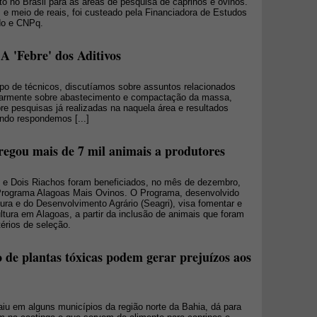
 no Brasil para as áreas de pesquisa de caprinos e ovinos.
 e meio de reais, foi custeado pela Financiadora de Estudos
do e CNPq.
A 'Febre' dos Aditivos
o de técnicos, discutíamos sobre assuntos relacionados
ularmente sobre abastecimento e compactação da massa,
e pesquisas já realizadas na naquela área e resultados
ndo respondemos [...]
regou mais de 7 mil animais a produtores
 e Dois Riachos foram beneficiados, no mês de dezembro,
Programa Alagoas Mais Ovinos. O Programa, desenvolvido
tura e do Desenvolvimento Agrário (Seagri), visa fomentar e
ultura em Alagoas, a partir da inclusão de animais que foram
térios de seleção.
 de plantas tóxicas podem gerar prejuízos aos
u em alguns municípios da região norte da Bahia, dá para