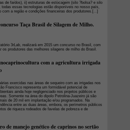
 de fardos), ii) estruturas de estocagem (silo ?bolsa? e silo
te, todas essas tecnologias estão disponíveis no nosso país,
com a região e condições financeiras dos produtores.[...]
oncurso Taça Brasil de Silagem de Milho.
ratório 3rLab, realizará em 2015 um concurso no Brasil, com
ar os produtores das melhores silagens de milho do Brasil.
inocaprinocultura com a agricultura irrigada
o
uárias exercidas nas áreas de sequeiro com as irrigadas nos
o Francisco representa um formidável potencial de
ientais ainda hoje negligenciado nos projetos públicos e
eas. Somente na área do dipolo Petrolina-Juazeiro já são
e mais de 20 mil em implantação e/ou programados. Na
pendência entre as duas áreas, embora, os perímetros públicos
tos de riqueza rodeados de favelas de pobreza e de
ro de manejo genético de caprinos no sertão