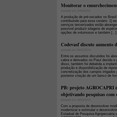
Monitorar o emurchecimento
postado em 12/03/2014
A produção de pré-secados no Brasil
contribuindo para esse cenário: 1) es
serviços terceirizados estão abrang
possível produzir silagens de espéci
opções de volumosos e também [...]
Codevasf discute aumento d
postado em 24/02/2014
Entre os assuntos discutidos foi abo
cabra e derivados no Piauí devido o 
disso, também foi debatida a implan
produção e disponibilização de repro
concretização dos campos irrigados
posterior criação de um banco de for
PB: projeto AGROCAPRI é o 
objetivando pesquisas com 
postado em 18/02/2014
Com a proposta de desenvolver model
modernizar e estimular o desenvolv
Estadual de Pesquisa Agropecuária 