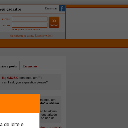
Entrar com
ios e posts
Essenciais
ikgzMOBX
comentou em
""
:
can I ask you a question please?
itamar santos pedreira
comentou em
"Você está sendo "obrigado" a utilizar
cana-de-açúcar na..."
:
Em minha propriedade, já uso há algum
tempo cana com ureia, mas gostaria de
um melhor aprofundamento no uso de...
Mais comentários e posts