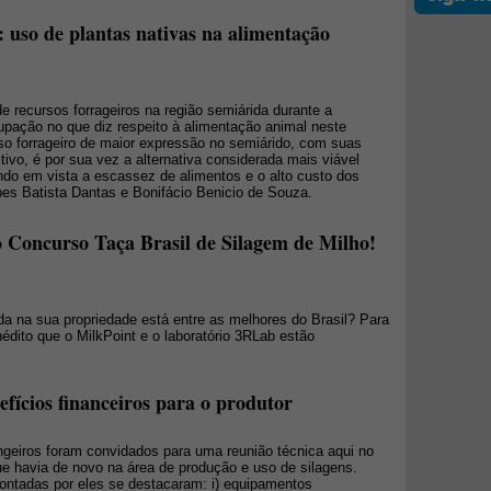
: uso de plantas nativas na alimentação
de recursos forrageiros na região semiárida durante a
upação no que diz respeito à alimentação animal neste
rso forrageiro de maior expressão no semiárido, com suas
itivo, é por sua vez a alternativa considerada mais viável
ndo em vista a escassez de alimentos e o alto custo dos
es Batista Dantas e Bonifácio Benicio de Souza.
 o Concurso Taça Brasil de Silagem de Milho!
da na sua propriedade está entre as melhores do Brasil? Para
nédito que o MilkPoint e o laboratório 3RLab estão
efícios financeiros para o produtor
geiros foram convidados para uma reunião técnica aqui no
ue havia de novo na área de produção e uso de silagens.
ontadas por eles se destacaram: i) equipamentos