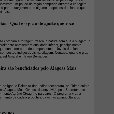
am na caatinga e que servem de alimento para caprinos e
conomizam um pouco da ração comprada durante a estiagem.
os para o surgimento de algumas espécies de plantas que
nimais.
tas - Qual é o grau de ajuste que você
e compara a forragem fresca in natura com sua a silagem, o
eralmente apresentam qualidade inferior, principalmente
que consome parte de componentes solúveis da planta, o
compostos indigestíveis na silagem. Contudo, qual é o grau
afael Amaral e Thiago Bernardes
ira são beneficiados pelo Alagoas Mais
os de Igaci e Palmeira dos Índios receberam, na última quinta-
ama Alagoas Mais Ovinos, desenvolvido pela Secretaria de
imento Agrário (Seagri) e parceiros. O programa visa à
cimento da cadeia produtiva da ovinocaprinocultura do
 ovinos