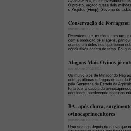
AGROCAPRI, maior investimento feito
O projeto, orçado quase dois milhões
e Projetos (Finep), Governo do Esta
Conservação de Forragens: 
postado em 30/12/2013
Recentemente, reunidos com um grup
com a produção de silagens, partic
quando um deles nos questionou sobr
conclusivos acerca do tema. Foi qua
Alagoas Mais Ovinos já ent
postado em 26/12/2013
Os municípios de Minador do Negrão
com as últimas entregas do ano do 
pela Secretaria de Estado da Agricul
fortalecer a cadeia da ovinocaprinoc
adquiridos, obedecendo rigorosos cri
BA: após chuva, surgimento
ovinocaprinocultores
postado em 16/12/2013
Uma semana depois da chuva que cai