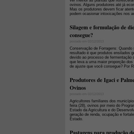
ver melhor as plantas que florescer
ovinos. Alguns produtores até já e
Mas os produtores devem ficar atent
podem ocasionar intoxicações nos a
Silagem e formulação de die
consegue?
postado em 02/12/2013
Conservação de Forragens: Quando s
resultado é que produtos ensilados g
devido ao processo de fermentação 
que leva a uma maior proporção dos 
de ajuste que você consegue? Por R
Produtores de Igaci e Palme
Ovinos
postado em 02/12/2013
Agricultores familiares dos municípi
feira (28), ovinos por meio do Progr
Estado da Agricultura e do Desenvolv
geração de renda, ocupação e fortale
Estado.
Pastagens para produção de