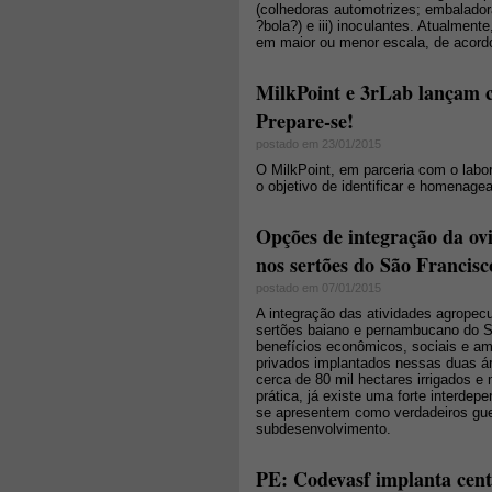
(colhedoras automotrizes; embaladoras
?bola?) e iii) inoculantes. Atualmen
em maior ou menor escala, de acordo 
MilkPoint e 3rLab lançam c
Prepare-se!
postado em 23/01/2015
O MilkPoint, em parceria com o labo
o objetivo de identificar e homenage
Opções de integração da ov
nos sertões do São Francisc
postado em 07/01/2015
A integração das atividades agropec
sertões baiano e pernambucano do Sã
benefícios econômicos, sociais e amb
privados implantados nessas duas ár
cerca de 80 mil hectares irrigados 
prática, já existe uma forte interde
se apresentem como verdadeiros gue
subdesenvolvimento.
PE: Codevasf implanta cent