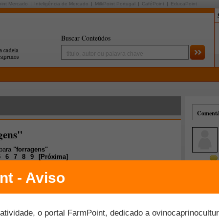
oint Mercado
Inteligência de Mercado
MilkPoint Portugal
CaféPoint
EducaPoint
Buscar Conteúdos
Comentár
gens"
 para
"forragens"
5
6
7
8
9
[
Próxima
]
Mais comentados
Melhor avaliados
ovos híbridos, antigas discussões