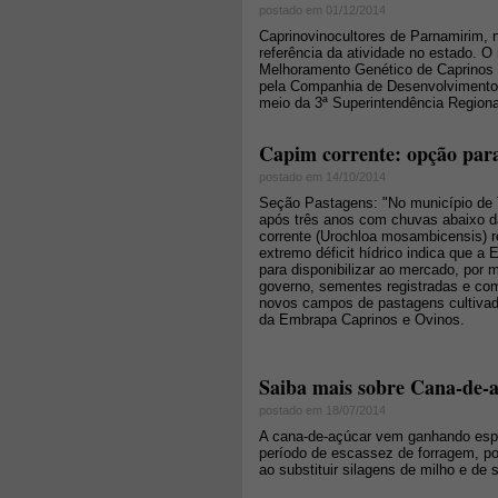
postado em 01/12/2014
Caprinovinocultores de Parnamirim, n
referência da atividade no estado. 
Melhoramento Genético de Caprinos 
pela Companhia de Desenvolvimento 
meio da 3ª Superintendência Regiona
Capim corrente: opção para
postado em 14/10/2014
Seção Pastagens: "No município de 
após três anos com chuvas abaixo d
corrente (Urochloa mosambicensis) r
extremo déficit hídrico indica que a
para disponibilizar ao mercado, por
governo, sementes registradas e com 
novos campos de pastagens cultivada
da Embrapa Caprinos e Ovinos.
Saiba mais sobre Cana-de-
postado em 18/07/2014
A cana-de-açúcar vem ganhando espa
período de escassez de forragem, poi
ao substituir silagens de milho e de 