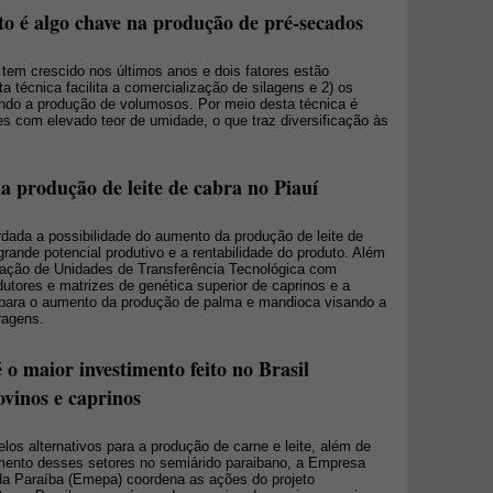
 é algo chave na produção de pré-secados
 tem crescido nos últimos anos e dois fatores estão
ta técnica facilita a comercialização de silagens e 2) os
endo a produção de volumosos. Por meio desta técnica é
es com elevado teor de umidade, o que traz diversificação às
a produção de leite de cabra no Piauí
rdada a possibilidade do aumento da produção de leite de
grande potencial produtivo e a rentabilidade do produto. Além
tação de Unidades de Transferência Tecnológica com
dutores e matrizes de genética superior de caprinos e a
 para o aumento da produção de palma e mandioca visando a
ragens.
maior investimento feito no Brasil
ovinos e caprinos
os alternativos para a produção de carne e leite, além de
imento desses setores no semiárido paraibano, a Empresa
da Paraíba (Emepa) coordena as ações do projeto