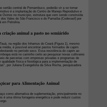
o sertão central de Pernambuco, poderão vir a se tornar
O motivo é a implantação do Centro de Manejo Reprodutivo e
e Ovinos no município, estrutura que vem sendo construída
dos Vales do São Francisco e do Parnaíba (Codevasf) por
l em Petrolina.
 criação animal a pasto no semiárido
Tauá, na região dos Inhamus do Ceará (Figura 1), mesmo
a média, é possível encontrar pastos formados de capim
ebrotando no período seco. Essa resistência do capim ao
 Embrapa está no caminho certo ao pesquisar novas cultivares
 meio de parcerias com empresas privadas e programas de
qualidade física e fisiológica para a implementação de
s", por Juliana Evangelista da Silva Rocha, pesquisadora
açúcar para Alimentação Animal
ço como alternativa de suplementação, principalmente no
s é uma ótima forrageira energética e pode reduzir custos
sorgo.