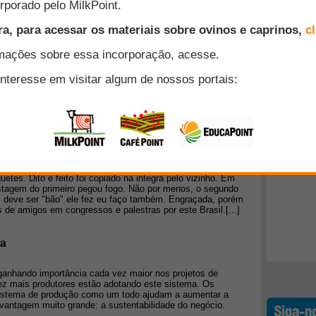
ritmo do concurso Taça Brasil de Silagem de Milho, vale a
 sobre o assunto! "Não podemos negar que os híbridos de
 cada vez mais expressivas, melhorias em termos de
Top 10
m como adaptação às condições de clima e solo. É
am maior eficiência produtiva traduzindo-se em maior receita
ernandes Bernardes, Professor do Departamento de Zootecnia
+ Lidos
UFLA).
picais, o manejo não é igual para todas?
ia que em uma determinada situação o vizinho arou a terra
re o solo. O outro vizinho a esta propriedade o copiou e fez
 o primeiro vizinho colocou adubo soltou os animais para
uetes. Dito e feito foi copiado na integra pelo vizinho. Em
astagem do primeiro pegou fogo. Não por menos, o segundo
. deve ser "bão" ele fez eu faço também. Engraçada, porém
 de amigos em congressos e palestras por este Brasil.[...]
ia
ganhando importância cada vez maior nos projetos de
vez mais produtores estão adotando este sistema. Os
 sistema de produção como um todo ajudam a aumentar a
 vantagem muito grande: a sustentabilidade do negócio.