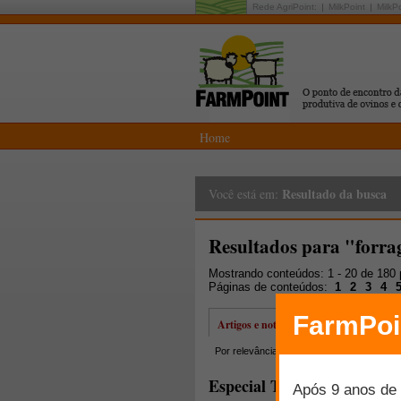
Rede AgriPoint:
MilkPoint
MilkP
Home
Resultado da busca
Você está em:
Resultados para "forra
Mostrando conteúdos: 1 - 20 de 180
Páginas de conteúdos:
1
2
3
4
Artigos e notícias
Por relevância
Por data
Mais lidos
Especial Taça de Silagem: n