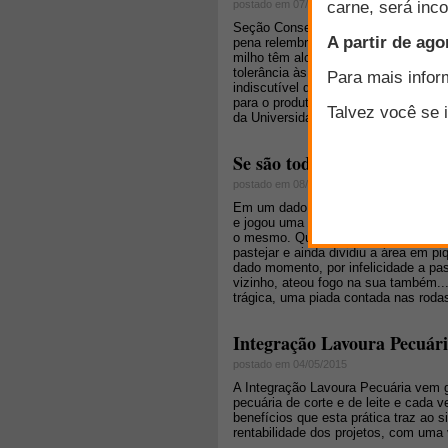
postado em 07/03/2016
Seção Conservação de Forragens: No 
pena relembrar um artigo de sucesso
milho têm alcançado produtividades
tolerância às pragas e doenças, be
indiscutível que essas evoluções foc
para o produtor [...]", por Thiago F
da Universidade Federal de Lavras (
Se são todas forrageiras tro
postado em 08/06/2015
Em um dado momento ouvi uma histór
e jogou uma determinada semente sob
o mesmo. Quando a forrageira nasceu
pastejar e ainda dividiu a área em piq
dado momento, por infelicidade a p
vizinho, ateou fogo na sua também..
trágica, uma piada contada nas rodas
Integração Lavoura Pecuár
postado em 04/05/2015
A Integração Lavoura Pecuária vem 
pecuária de corte e de leite e cada 
benefícios que esta prática traz ao
rentabilidade dos projetos, com uma