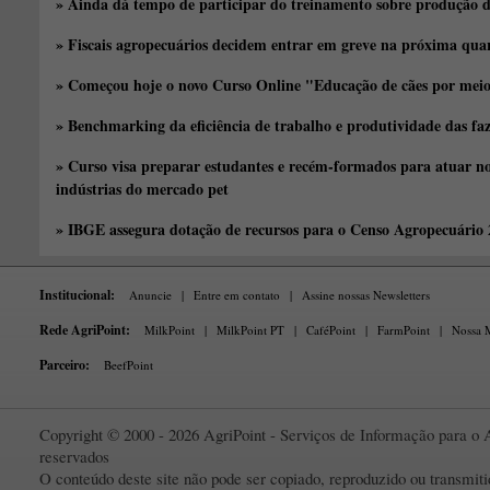
» Ainda dá tempo de participar do treinamento sobre produção d
» Fiscais agropecuários decidem entrar em greve na próxima quar
» Começou hoje o novo Curso Online "Educação de cães por meio 
» Benchmarking da eficiência de trabalho e produtividade das fa
» Curso visa preparar estudantes e recém-formados para atuar no
indústrias do mercado pet
» IBGE assegura dotação de recursos para o Censo Agropecuário
Institucional:
Anuncie
|
Entre em contato
|
Assine nossas Newsletters
Rede AgriPoint:
MilkPoint
|
MilkPoint PT
|
CaféPoint
|
FarmPoint
|
Nossa M
Parceiro:
BeefPoint
Copyright © 2000 - 2026 AgriPoint - Serviços de Informação para o A
reservados
O conteúdo deste site não pode ser copiado, reproduzido ou transmi