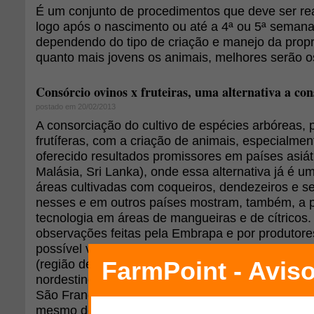
É um conjunto de procedimentos que deve ser rea
logo após o nascimento ou até a 4ª ou 5ª semana
dependendo do tipo de criação e manejo da prop
quanto mais jovens os animais, melhores serão os
Consórcio ovinos x fruteiras, uma alternativa a con
postado em 20/02/2013
A consorciação do cultivo de espécies arbóreas, 
frutíferas, com a criação de animais, especialmen
oferecido resultados promissores em países asiáti
Malásia, Sri Lanka), onde essa alternativa já é 
áreas cultivadas com coqueiros, dendezeiros e se
nesses e em outros países mostram, também, a p
tecnologia em áreas de mangueiras e de cítricos. 
observações feitas pela Embrapa e por produtore
possível viabilizar essa tecnologia, com ovinos,
(região de Pelotas, RS), em coqueirais e áreas de c
nordestino) e em pomares irrigados de mangueiras
São Francisco). Mais recentemente, a prática com
mesmo de forma incipiente, por produtores de ma