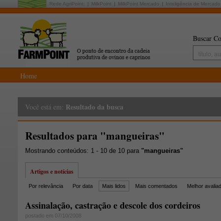
Rede AgriPoint:
MilkPoint
MilkPoint Mercado
Inteligência de Mercado
Buscar Co
Home
Resultado da busca
Você está em:
Resultados para "mangueiras"
Mostrando conteúdos: 1 - 10 de 10 para
"mangueiras"
Artigos e notícias
Por relevância
Por data
Mais lidos
Mais comentados
Melhor avalia
Assinalação, castração e descole dos cordeiros
postado em 07/10/2008