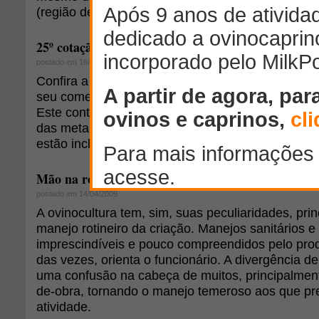
(região de Presidente Dutra, Bahia) e de café (Mi
25º cotação mensal do preço do cordeiro: kg/carca
postado em 16/08/2013
Confira a pesquisa referente ao mês de julho e pa
seu comentário e os preços que estão sendo prat
Este conteúdo é inédito, as perspectivas são de
das metas é coletar informações de outros Estad
estão incluídos na nossa pesquisa.
Mão na roda ou Mão-de-obra?
postado em 14/04/2009
A ovinocultura tem, sim, suas peculiaridades, pri
manejo rotineiro da criação. Manejos sanitários e
imprescindíveis e pouco compreendidos pelo prod
das vezes, orienta o funcionário. A divergência 
uma confusão na cabeça de muitos, principalmen
de-obra, tornando o manejo temeroso aos que pr
atividade.