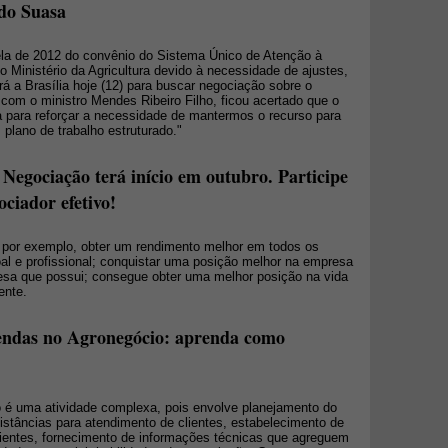
 do Suasa
ela de 2012 do convênio do Sistema Único de Atenção à
 Ministério da Agricultura devido à necessidade de ajustes,
rá a Brasília hoje (12) para buscar negociação sobre o
om o ministro Mendes Ribeiro Filho, ficou acertado que o
lia para reforçar a necessidade de mantermos o recurso para
 plano de trabalho estruturado."
 Negociação terá início em outubro. Participe
ciador efetivo!
por exemplo, obter um rendimento melhor em todos os
l e profissional; conquistar uma posição melhor na empresa
esa que possui; consegue obter uma melhor posição na vida
ente.
Vendas no Agronegócio: aprenda como
 é uma atividade complexa, pois envolve planejamento do
tâncias para atendimento de clientes, estabelecimento de
ientes, fornecimento de informações técnicas que agreguem