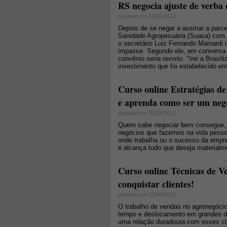
RS negocia ajuste de verba
postado em 12/09/2012
Depois de se negar a assinar a parc
Sanidade Agropecuária (Suasa) com o
o secretário Luiz Fernando Mainardi i
impasse. Segundo ele, em conversa c
convênio seria revisto. "Irei a Brasí
investimento que foi estabelecido em
Curso online Estratégias de
e aprenda como ser um nego
postado em 31/08/2012
Quem sabe negociar bem consegue, 
negócios que fazemos na vida pessoa
onde trabalha ou o sucesso da empr
e alcança tudo que deseja materialm
Curso online Técnicas de 
conquistar clientes!
postado em 22/08/2012
O trabalho de vendas no agronegócio
tempo e deslocamento em grandes dis
uma relação duradoura com esses cl