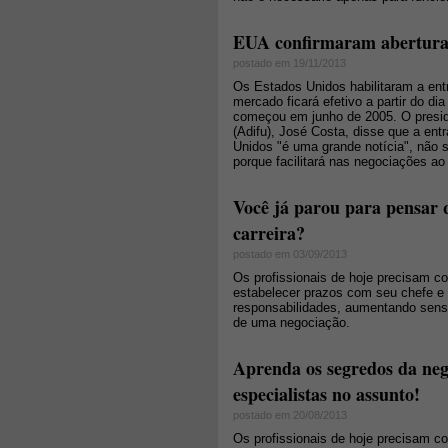
EUA confirmaram abertura 
postado em 19/11/2013
Os Estados Unidos habilitaram a ent
mercado ficará efetivo a partir do 
começou em junho de 2005. O preside
(Adifu), José Costa, disse que a en
Unidos "é uma grande notícia", não
porque facilitará nas negociações ao 
Você já parou para pensar 
carreira?
postado em 03/09/2013
Os profissionais de hoje precisam c
estabelecer prazos com seu chefe e s
responsabilidades, aumentando sen
de uma negociação.
Aprenda os segredos da ne
especialistas no assunto!
postado em 20/08/2013
Os profissionais de hoje precisam c