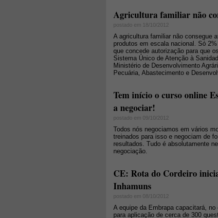
Agricultura familiar não co
postado em 18/10/2012
A agricultura familiar não consegue 
produtos em escala nacional. Só 2%
que concede autorização para que o
Sistema Único de Atenção à Sanidade
Ministério de Desenvolvimento Agrár
Pecuária, Abastecimento e Desenvolvi
Tem início o curso online E
a negociar!
postado em 09/10/2012
Todos nós negociamos em vários mom
treinados para isso e negociam de f
resultados. Tudo é absolutamente ne
negociação.
CE: Rota do Cordeiro inicia
Inhamuns
postado em 08/10/2012
A equipe da Embrapa capacitará, no d
para aplicação de cerca de 300 quest