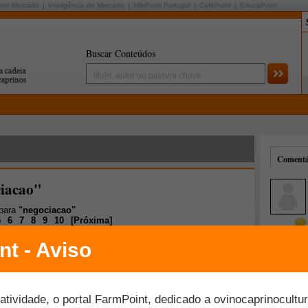
oint Mercado
Inteligência de Mercado
MilkPoint Portugal
CaféPoint
EducaPoint
Buscar Conteúdos
Comentár
ciacao"
 para
"negociacao"
5
6
7
8
9
10
[
Próxima
]
Mais comentados
Melhor avaliados
Vendas no Agronegócio: aprenda como