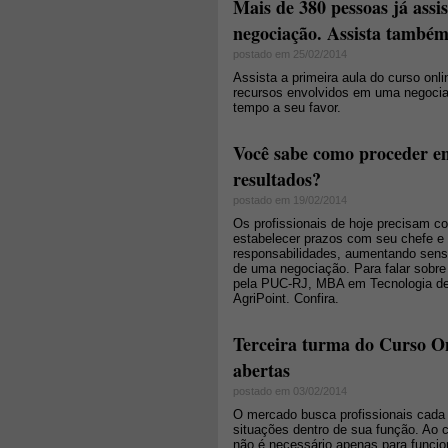
Mais de 380 pessoas já assi
negociação. Assista também
postado em 25/02/2014
Assista a primeira aula do curso onl
recursos envolvidos em uma negociaçã
tempo a seu favor.
Você sabe como proceder e
resultados?
postado em 19/02/2014
Os profissionais de hoje precisam c
estabelecer prazos com seu chefe e s
responsabilidades, aumentando sen
de uma negociação. Para falar sobre
pela PUC-RJ, MBA em Tecnologia de
AgriPoint. Confira.
Terceira turma do Curso On
abertas
postado em 03/02/2014
O mercado busca profissionais cada 
situações dentro de sua função. Ao c
não é necessário apenas para funcio