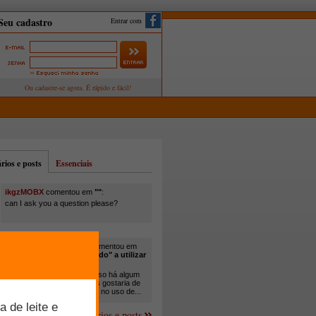
Entrar com
ios e posts
Essenciais
ikgzMOBX
comentou em
""
:
can I ask you a question please?
itamar santos pedreira
comentou em
"Você está sendo "obrigado" a utilizar
cana-de-açúcar na..."
:
Em minha propriedade, já uso há algum
tempo cana com ureia, mas gostaria de
um melhor aprofundamento no uso de...
Mais comentários e posts