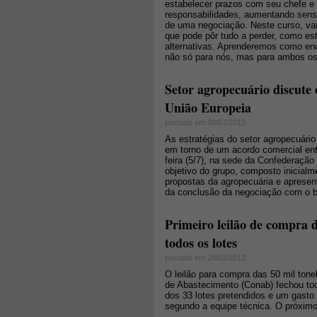
estabelecer prazos com seu chefe e s
responsabilidades, aumentando sen
de uma negociação. Neste curso, va
que pode pôr tudo a perder, como es
alternativas. Aprenderemos como enc
não só para nós, mas para ambos os
Setor agropecuário discute 
União Europeia
postado em 08/07/2013
As estratégias do setor agropecuári
em torno de um acordo comercial ent
feira (5/7), na sede da Confederação 
objetivo do grupo, composto inicialm
propostas da agropecuária e apresent
da conclusão da negociação com o b
Primeiro leilão de compra 
todos os lotes
postado em 28/03/2013
O leilão para compra das 50 mil tone
de Abastecimento (Conab) fechou t
dos 33 lotes pretendidos e um gasto 
segundo a equipe técnica. O próximo l