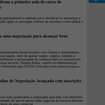
stiram a primeira aula do curso de
!
ine gratuitamente e entenda como identificar os elementos e
o, quais os principais critérios de escolha e como utilizar o
m uma negociação para alcançar bons
onstantemente fechar acordos com clientes e fornecedores,
ua equipe, além de ajustar cargos, salários, funções e
sivelmente a necessidade de conhecer bem os mecanismos
 esse assunto, Rodolfo Araújo, mestre em Administração
 Informação pela FGV-RJ concedeu uma entrevista para a
line de Negociação Avançada com inscrições
vez mais qualificados e preparados para lidar com diferentes
ontrário do que se pensa saber negociar de maneira eficiente
nários da área comercial.