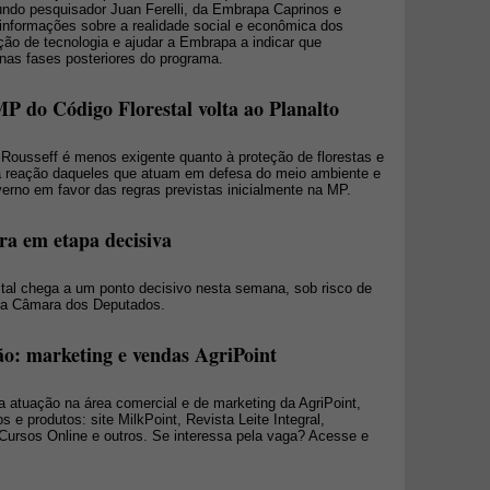
gundo pesquisador Juan Ferelli, da Embrapa Caprinos e
 informações sobre a realidade social e econômica dos
ção de tecnologia e ajudar a Embrapa a indicar que
 nas fases posteriores do programa.
P do Código Florestal volta ao Planalto
 Rousseff é menos exigente quanto à proteção de florestas e
a reação daqueles que atuam em defesa do meio ambiente e
erno em favor das regras previstas inicialmente na MP.
ra em etapa decisiva
stal chega a um ponto decisivo nesta semana, sob risco de
 na Câmara dos Deputados.
o: marketing e vendas AgriPoint
atuação na área comercial e de marketing da AgriPoint,
 e produtos: site MilkPoint, Revista Leite Integral,
, Cursos Online e outros. Se interessa pela vaga? Acesse e