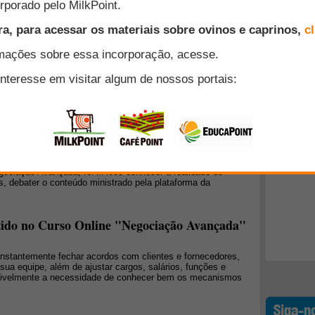
 é uma atividade complexa, pois envolve planejamento do
Top 10
tâncias para atendimento de clientes, estabelecimento de
ientes, fornecimento de informações técnicas que agreguem
idade comercial, habilidades de negociação.
+ Lidos
ursos Online da AgriPoint como parceira na
listas da Produção de Leite
o dos seus colaboradores e sabe que ter uma equipe afinada
einamento escolhido foi muito além do ensino a distância.
egociação Avançada, foi in loco conhecer a realidade do
, debater o conteúdo ministrado pela plataforma da
utido no Curso Online "Negociação Avançada"
onstantemente fechar acordos com clientes e fornecedores,
ua equipe, além de ajustar cargos, salários, funções e
sivelmente a necessidade de conhecer bem os mecanismos