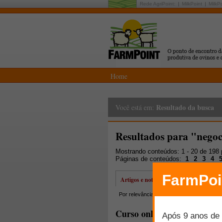
Rede AgriPoint:
MilkPoint
MilkP
Home
Resultado da busca
Você está em:
Resultados para "nego
Mostrando conteúdos: 1 - 20 de 198
Páginas de conteúdos:
1
2
3
4
Artigos e notícias
Por relevância
Por data
Mais lidos
Curso online Técnicas de 