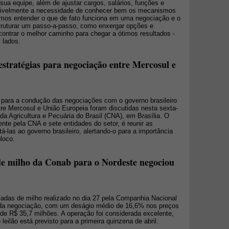
ua equipe, além de ajustar cargos, salários, funções e
sivelmente a necessidade de conhecer bem os mecanismos
mos entender o que de fato funciona em uma negociação e o
truturar um passo-a-passo, como enxergar opções e
ontrar o melhor caminho para chegar a ótimos resultados -
 lados.
estratégias para negociação entre Mercosul e
o para a condução das negociações com o governo brasileiro
re Mercosul e União Europeia foram discutidas nesta sexta-
da Agricultura e Pecuária do Brasil (CNA), em Brasília. O
ente pela CNA e sete entidades do setor, é reunir as
á-las ao governo brasileiro, alertando-o para a importância
loco.
de milho da Conab para o Nordeste negociou
ladas de milho realizado no dia 27 pela Companhia Nacional
oda negociação, com um deságio médio de 16,6% nos preços
de R$ 35,7 milhões. A operação foi considerada excelente,
eilão está previsto para a primeira quinzena de abril.