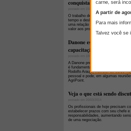
conquistar clientes!
postado em 15/07/2015
O trabalho de vendas no agronegócio
tempo e deslocamento em grandes dis
uma relação duradoura com esses cl
valor aos produtos e, como toda ativ
Danone escolhe a área de C
capacitação de seus Especia
postado em 18/06/2014
A Danone preza pelo desenvolviment
é fundamental para seu negócio. O tr
Rodolfo Araujo, instrutor do curso N
pessoal e pode, em algumas reuniões
AgriPoint.
Veja o que está sendo disc
postado em 20/03/2014
Os profissionais de hoje precisam c
estabelecer prazos com seu chefe e s
responsabilidades, aumentando sen
de uma negociação.