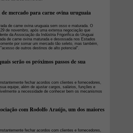
de mercado para carne ovina uruguaia
rada de carne ovina uruguaia sem osso e maturada. O
dia 29 de novembro, após uma extensa negociação que
nte da Associação da Indústria Frigorifica do Uruguai
trada de carne ovina maturada e desossada nos Estados
 somente por somar um mercado tão seleto, mas também,
"acesso de outros destinos de alto potencial".
quais serão os próximos passos de sua
onstantemente fechar acordos com clientes e fornecedores,
ua equipe, além de ajustar cargos, salários, funções e
sivelmente a necessidade de conhecer bem os mecanismos
gociação com Rodolfo Araújo, um dos maiores
onstantemente fechar acordos com clientes e fornecedores,