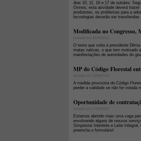
dias 10, 11, 16 e 17 de outubro. Se
Ovinos, esta atividade deverá trazer
produtores, os problemas para a ado
tecnologias deverão ser transferidas
Modificada no Congresso, M
postado em 26/09/2012
O texto que volta à presidente Dilma
matas nativas, o que tem motivado 
manifestações de autoridades do gov
MP do Código Florestal ent
postado em 18/09/2012
A medida provisória do Código Flore
perder a validade se não for votada
Oportunidade de contrataçã
postado em 17/09/2012
Estamos abrindo mais uma vaga para 
envolvendo alguns de nossos serviços
Simpósios Interleite e Leite Integral
preencha o formulário!