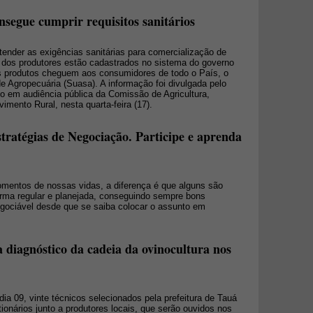
nsegue cumprir requisitos sanitários
atender as exigências sanitárias para comercialização de
 dos produtores estão cadastrados no sistema do governo
s produtos cheguem aos consumidores de todo o País, o
 Agropecuária (Suasa). A informação foi divulgada pelo
io em audiência pública da Comissão de Agricultura,
mento Rural, nesta quarta-feira (17).
stratégias de Negociação. Participe e aprenda
entos de nossas vidas, a diferença é que alguns são
orma regular e planejada, conseguindo sempre bons
gociável desde que se saiba colocar o assunto em
 diagnóstico da cadeia da ovinocultura nos
ia 09, vinte técnicos selecionados pela prefeitura de Tauá
ionários junto a produtores locais, que serão ouvidos nos